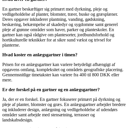
En gartner beskæftiger sig primært med dyrkning, pleje og
vedligeholdelse af planter, blomster, træer, buske og græsplæner.
Deres opgaver inkluderer plantning, vanding, gødskning,
beskæring, bekæmpelse af skadedyr og sygdomme samt generel
pleje af grønne områder som haver, parker og planteskoler. En
gartner kan også rådgive om plantesorter, jordbundsforhold og
hortikulturelle teknikker for at sikre sund vækst og trivsel for
planterne.
Hvad koster en anlægsgartner i timen?
Prisen for en anlægsgartner kan variere betydeligt afhængigt af
opgavens omfang, kompleksitet og områdets geografiske placering.
Gennemsnitlige timetakster kan variere fra 400 til 800 DKK eller
mere.
Er der forskel på en gartner og en anlægsgartner?
Ja, der er en forskel. En gartner fokuserer primært på dyrkning og
pleje af planter, blomster og græs. En anlægsgartner arbejder bredere
og inkluderer design, anlægning og vedligeholdelse af udendørs
områder samt arbejde med stensætning, terrasser og
landskabsdesign.