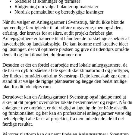
Skabelse af skråninger og terrasser
Rådgivning om valg af planter og materialer
Nordisk permakultur og bæredygtige løsninger
Når du vælger en Anlægsgartner i Svenstrup, får du ikke blot de
nødvendige færdigheder til at udføre opgaverne, men også den
erfaring, der kræves for at sikre, at dit projekt forløber glat.
Anlægsgartnere er trænede til at håndtere de forskellige aspekter af
havearbejde og landskabspleje. De kan komme med kreative ideer
og løsninger, der vil optimere pladsen og give dit udendørs område
den stil og funktionalitet, du drømmer om.
Desuden er det en fordel at arbejde med lokale anlægsgartnere, da
de har en dyb forståelse af de specifikke klimaforhold og jordtyper,
der findes i området omkring Svenstrup. Dette kendskab gør dem i
stand til at vælge de rigtige plantearter og lægge den bedst mulige
plan for dit udendørs rum.
Derudover kan en Anlægsgartner i Svenstrup også hjælpe med at
sikre, at dit projekt overholder lokale bestemmelser og regler. Når du
anlægger nye områder, er det vigtigt at tage højde for både æstetik
og funktionalitet, og her kan en professionel anlægsgartner være dig
behjælpelig i alle faser af projektet, fra den indledende idé til det
færdige resultat.
På vores platform kan du nemt finde en Anlægsgartner i Svenstrup,