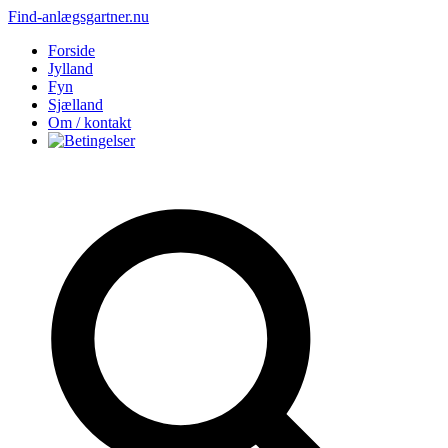
Find-anlægsgartner.nu
Forside
Jylland
Fyn
Sjælland
Om / kontakt