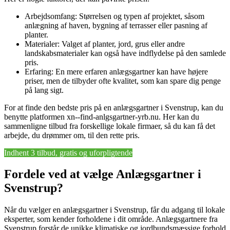
Arbejdsomfang: Størrelsen og typen af projektet, såsom
anlægning af haven, bygning af terrasser eller pasning af
planter.
Materialer: Valget af planter, jord, grus eller andre
landskabsmaterialer kan også have indflydelse på den samlede
pris.
Erfaring: En mere erfaren anlægsgartner kan have højere
priser, men de tilbyder ofte kvalitet, som kan spare dig penge
på lang sigt.
For at finde den bedste pris på en anlægsgartner i Svenstrup, kan du
benytte platformen xn--find-anlgsgartner-yrb.nu. Her kan du
sammenligne tilbud fra forskellige lokale firmaer, så du kan få det
arbejde, du drømmer om, til den rette pris.
Indhent 3 tilbud, gratis og uforpligtende
Fordele ved at vælge Anlægsgartner i
Svenstrup?
Når du vælger en anlægsgartner i Svenstrup, får du adgang til lokale
eksperter, som kender forholdene i dit område. Anlægsgartnere fra
Svenstrup forstår de unikke klimatiske og jordbundsmæssige forhold