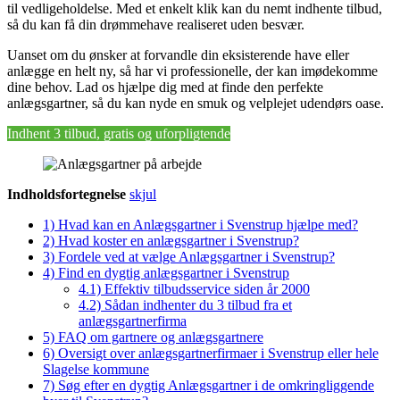
til vedligeholdelse. Med et enkelt klik kan du nemt indhente tilbud,
så du kan få din drømmehave realiseret uden besvær.
Uanset om du ønsker at forvandle din eksisterende have eller
anlægge en helt ny, så har vi professionelle, der kan imødekomme
dine behov. Lad os hjælpe dig med at finde den perfekte
anlægsgartner, så du kan nyde en smuk og velplejet udendørs oase.
Indhent 3 tilbud, gratis og uforpligtende
Indholdsfortegnelse
skjul
1)
Hvad kan en Anlægsgartner i Svenstrup hjælpe med?
2)
Hvad koster en anlægsgartner i Svenstrup?
3)
Fordele ved at vælge Anlægsgartner i Svenstrup?
4)
Find en dygtig anlægsgartner i Svenstrup
4.1)
Effektiv tilbudsservice siden år 2000
4.2)
Sådan indhenter du 3 tilbud fra et
anlægsgartnerfirma
5)
FAQ om gartnere og anlægsgartnere
6)
Oversigt over anlægsgartnerfirmaer i Svenstrup eller hele
Slagelse kommune
7)
Søg efter en dygtig Anlægsgartner i de omkringliggende