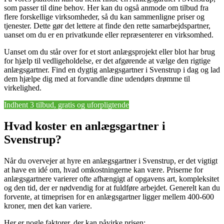
som passer til dine behov. Her kan du også anmode om tilbud fra
flere forskellige virksomheder, så du kan sammenligne priser og
tjenester. Dette gør det lettere at finde den rette samarbejdspartner,
uanset om du er en privatkunde eller repræsenterer en virksomhed.
Uanset om du står over for et stort anlægsprojekt eller blot har brug
for hjælp til vedligeholdelse, er det afgørende at vælge den rigtige
anlægsgartner. Find en dygtig anlægsgartner i Svenstrup i dag og lad
dem hjælpe dig med at forvandle dine udendørs drømme til
virkelighed.
Indhent 3 tilbud, gratis og uforpligtende
Hvad koster en anlægsgartner i
Svenstrup?
Når du overvejer at hyre en anlægsgartner i Svenstrup, er det vigtigt
at have en idé om, hvad omkostningerne kan være. Priserne for
anlægsgartnere varierer ofte afhængigt af opgavens art, kompleksitet
og den tid, der er nødvendig for at fuldføre arbejdet. Generelt kan du
forvente, at timeprisen for en anlægsgartner ligger mellem 400-600
kroner, men det kan variere.
Her er nogle faktorer, der kan påvirke prisen: