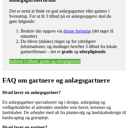
Det er nemt at finde en god anlægsgartner eller gartner i
Svenstrup. For at få 3 tilbud på en anlægsopgave skal du
gøre følgende:
Beskriv din opgave via
denne formular
(det tager få
minutter)
Du bliver (måske) ringet op for yderligere
informationer, og modtager herefter 3 tilbud fra lokale
gartnerfirmaer – det er
gratis
og
uforpligtende
.
Indhent 3 tilbud, gratis og uforpligtende
FAQ om gartnere og anlægsgartnere
Hvad laver en anlægsgartner?
En anlægsgartner specialiserer sig i design, anlægning og
vedligeholdelse af udendørs områder som haver, terrasser og
landskaber. De arbejder med alt fra plantevalg og landskabsdesign til
hardscaping og græspleje.
Hvad laver en gartner?