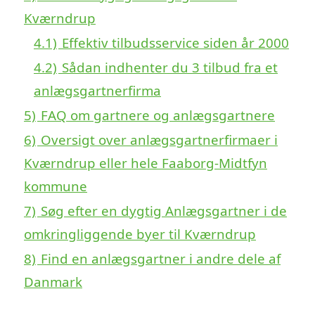
Kværndrup
4.1)
Effektiv tilbudsservice siden år 2000
4.2)
Sådan indhenter du 3 tilbud fra et
anlægsgartnerfirma
5)
FAQ om gartnere og anlægsgartnere
6)
Oversigt over anlægsgartnerfirmaer i
Kværndrup eller hele Faaborg-Midtfyn
kommune
7)
Søg efter en dygtig Anlægsgartner i de
omkringliggende byer til Kværndrup
8)
Find en anlægsgartner i andre dele af
Danmark