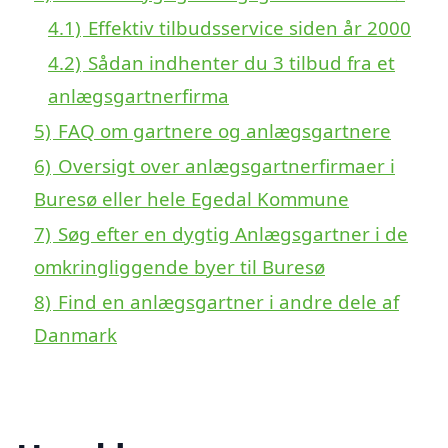
4.1)
Effektiv tilbudsservice siden år 2000
4.2)
Sådan indhenter du 3 tilbud fra et
anlægsgartnerfirma
5)
FAQ om gartnere og anlægsgartnere
6)
Oversigt over anlægsgartnerfirmaer i
Buresø eller hele Egedal Kommune
7)
Søg efter en dygtig Anlægsgartner i de
omkringliggende byer til Buresø
8)
Find en anlægsgartner i andre dele af
Danmark