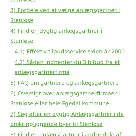
3)
Fordele ved at vælge anlægsgartner i
Stenløse
4)
Find en dygtig anlægsgartner i
Stenløse
4.1)
Effektiv tilbudsservice siden år 2000
4.2)
Sådan indhenter du 3 tilbud fra et
anlægsgartnerfirma
5)
FAQ om gartnere og anlægsgartnere
6)
Oversigt over anlægsgartnerfirmaer i
Stenløse eller hele Egedal kommune
7)
Søg efter en dygtig Anlægsgartner i de
omkringliggende byer til Stenløse
8)
Find en anlægsgartner i andre dele af