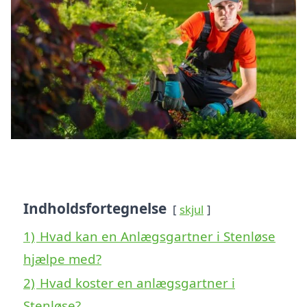
Indholdsfortegnelse
skjul
1)
Hvad kan en Anlægsgartner i Stenløse
hjælpe med?
2)
Hvad koster en anlægsgartner i
Stenløse?