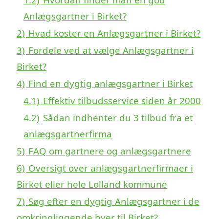
Anlægsgartner i Birket?
2)
Hvad koster en Anlægsgartner i Birket?
3)
Fordele ved at vælge Anlægsgartner i
Birket?
4)
Find en dygtig anlægsgartner i Birket
4.1)
Effektiv tilbudsservice siden år 2000
4.2)
Sådan indhenter du 3 tilbud fra et
anlægsgartnerfirma
5)
FAQ om gartnere og anlægsgartnere
6)
Oversigt over anlægsgartnerfirmaer i
Birket eller hele Lolland kommune
7)
Søg efter en dygtig Anlægsgartner i de
omkringliggende byer til Birket?