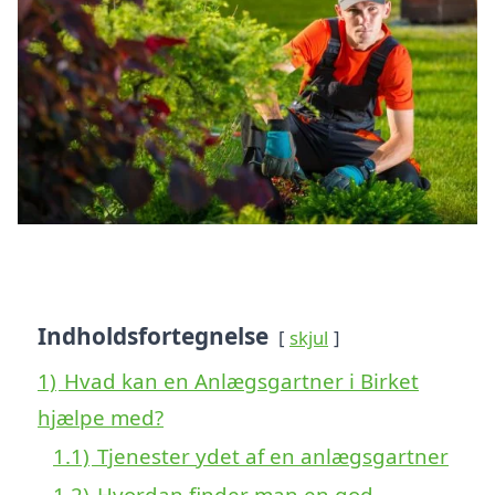
Indholdsfortegnelse
skjul
1)
Hvad kan en Anlægsgartner i Birket
hjælpe med?
1.1)
Tjenester ydet af en anlægsgartner
1.2)
Hvordan finder man en god