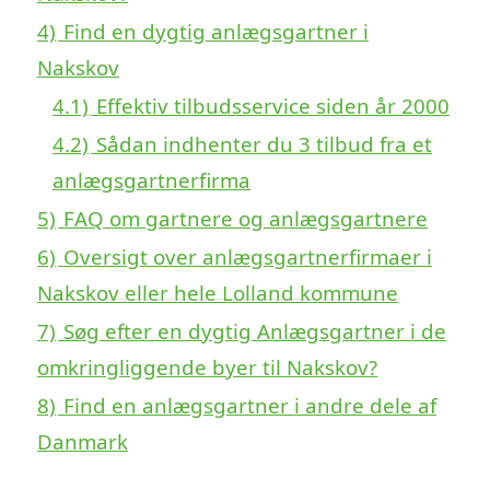
4)
Find en dygtig anlægsgartner i
Nakskov
4.1)
Effektiv tilbudsservice siden år 2000
4.2)
Sådan indhenter du 3 tilbud fra et
anlægsgartnerfirma
5)
FAQ om gartnere og anlægsgartnere
6)
Oversigt over anlægsgartnerfirmaer i
Nakskov eller hele Lolland kommune
7)
Søg efter en dygtig Anlægsgartner i de
omkringliggende byer til Nakskov?
8)
Find en anlægsgartner i andre dele af
Danmark