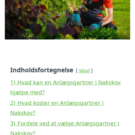
Indholdsfortegnelse
skjul
1)
Hvad kan en Anlægsgartner i Nakskov
hjælpe med?
2)
Hvad koster en Anlægsgartner i
Nakskov?
3)
Fordele ved at vælge Anlægsgartner i
Nakskov?