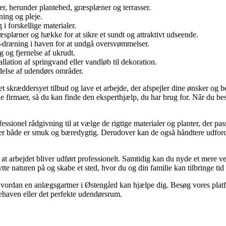
r, herunder plantebed, græsplæner og terrasser.
ning og pleje.
i forskellige materialer.
plæner og hække for at sikre et sundt og attraktivt udseende.
dræning i haven for at undgå oversvømmelser.
og fjernelse af ukrudt.
lation af springvand eller vandløb til dekoration.
delse af udendørs områder.
g et skræddersyet tilbud og lave et arbejde, der afspejler dine ønsker o
ale firmaer, så du kan finde den eksperthjælp, du har brug for. Når du be
sionel rådgivning til at vælge de rigtige materialer og planter, der pas
er både er smuk og bæredygtig. Derudover kan de også håndtere udfordr
 at arbejdet bliver udført professionelt. Samtidig kan du nyde et mere 
te naturen på og skabe et sted, hvor du og din familie kan tilbringe ti
hvordan en anlægsgartner i Østengård kan hjælpe dig. Besøg vores platform
ehaven eller det perfekte udendørsrum.