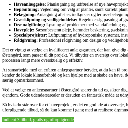
Haveanlæggelse:
Planlægning og udførelse af nye haveprojekte
Beplantning:
Vejledning om valg af planter, samt korrekt plant
Belægning:
Anlægning af stier, indkørsler og terrassebelægning 
Græsklipning og vedligeholdelse:
Regelmæssig pasning af græs
Drænafgiftning:
Løsning af problemer med vandafledning og -
Havepleje:
Sæsonbestemt pleje, herunder beskæring, gødskning 
Specialprojekter:
Luftpumping af hydroponiske systemer, instal
Rådgivning:
Professionel rådgivning om design og vedligehol
Det er vigtigt at vælge en kvalificeret anlægsgartner, der kan give di
Østengård, som passer til dit projekt. Vi tilbyder en oversigt over lok
processen langt mere overskuelig og effektiv.
At samarbejde med en erfaren anlægsgartner betyder, at du kan få profes
kender de lokale klimaforhold og kan hjælpe med at skabe en have, d
særlig opmærksomhed.
Ved at vælge en anlægsgartner i Østengård sparer du tid og sikrer dig,
ejendom. Gode udendørsarealer er desuden en fantastisk måde at udnyt
Så hvis du står over for et haveprojekt, er det en god idé at overveje, 
uforpligtende tilbud, så du kan komme i gang med at realisere drømm
Indhent 3 tilbud, gratis og uforpligtende