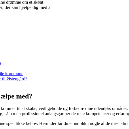
dine drømme om et skønt
er, der kan hjælpe dig med at
a
Vejle kommune
 til Østengård?
jælpe med?
 kommer til at skabe, vedligeholde og forbedre dine udendørs områder.
, så har en professionel anlægsgartner de rette kompetencer og erfaringer t
s dine specifikke behov. Herunder får du et indblik i nogle af de mest a