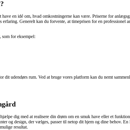
d?
 at have en idé om, hvad omkostningerne kan være. Priserne for anlægsg
 erfaring. Generelt kan du forvente, at timeprisen for en professionel
r, som for eksempel:
 for dit udendørs rum. Ved at bruge vores platform kan du nemt sammenli
engård
jælpe dig med at realisere din drøm om en smuk have eller et funktion
planter og design, der vælges, passer til netop dit hjem og dine behov. 
mulige resultat.