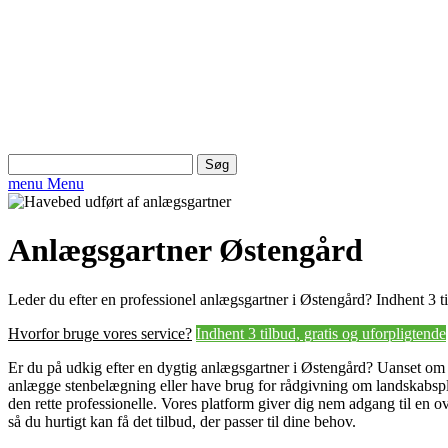
Søg
efter:
menu
Menu
Anlægsgartner Østengård
Leder du efter en professionel anlægsgartner i Østengård? Indhent 3 ti
Hvorfor bruge vores service?
Indhent 3 tilbud, gratis og uforpligtende
Er du på udkig efter en dygtig anlægsgartner i Østengård? Uanset om
anlægge stenbelægning eller have brug for rådgivning om landskabsple
den rette professionelle. Vores platform giver dig nem adgang til en o
så du hurtigt kan få det tilbud, der passer til dine behov.