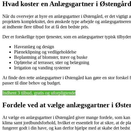
Hvad koster en Anlægsgartner i Østengår
Når du overvejer at hyre en anlægsgartner i Østengård, er det vigtigt
projektets kompleksitet, den ønskede type arbejde og anlægsgartnerens
at indhente flere tilbud for at få den bedste pris.
Der er forskellige typer tjenester, som en anlægsgartner typisk tilbyde
Haveanlæg og design
Plæneklipning og vedligeholdelse
Beplantning af blomster, træer og buske
Opførelse af terrasser, stier og belægning
Irrigation og vanding systemer
At finde den rette anlægsgartner i Østengård kan gøre en stor forskel
passer til dine behov og budget.
Indhent 3 tilbud, gratis og uforpligtende
Fordele ved at vælge anlægsgartner i Øst
At vælge en anlægsgartner i Østengård giver mange fordele, som kan h
klima samt jordbundsforhold, hvilket er essentielt for at sikre, at de 
fungerer godt i din have, og kan derfor hjælpe med at skabe det bedst 