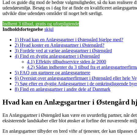
Lad os guide dig mod de bedste valgmuligheder, så du kan realisere 
udendørsmiljø. Besøg os i dag for at finde en kvalificeret anlægsgartn
udvikle dine udendørs områder til noget helt særligt.
Indhent 3 tilbud, gratis og uforpligtende
Indholdsfortegnelse
skjul
1)
Hvad kan en Anlægsgartner i Østengård hjælpe med?
2)
Hvad koster en Anlægsgartner i Østengård?
3)
Fordele ved at vælge anlægsgartner i Østengård
4)
Find en dygtig anlægsgartner i Østengård
4.1)
Effektiv tilbudsservice siden år 2000
4.2)
Sådan indhenter du 3 tilbud fra et anlægsgartnerfirm
5)
FAQ om gartnere og anlægsgartnere
6)
Oversigt over anlægsgartnerfirmaer i Østengård eller hele 
7)
Søg efter en dygtig Anlægsgartner i de omkringliggende byer
8)
Find en anlægsgartner i andre dele af Danmark
Hvad kan en Anlægsgartner i Østengård h
En Anlægsgartner i Østengård kan være en uvurderlig partner, når det
eksisterende landskaber eller blot ønsker at forfine det nuværende miljø
En anlægsgartner tilbyder en bred vifte af tjenester, der kan tilpasse