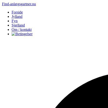
Find-anlægsgartner.nu
Forside
Jylland
Fyn
Sjælland
Om / kontakt