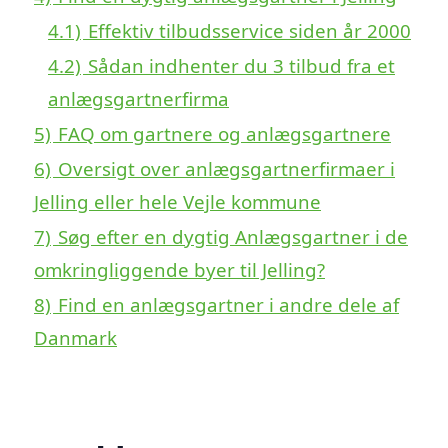
4.1)
Effektiv tilbudsservice siden år 2000
4.2)
Sådan indhenter du 3 tilbud fra et
anlægsgartnerfirma
5)
FAQ om gartnere og anlægsgartnere
6)
Oversigt over anlægsgartnerfirmaer i
Jelling eller hele Vejle kommune
7)
Søg efter en dygtig Anlægsgartner i de
omkringliggende byer til Jelling?
8)
Find en anlægsgartner i andre dele af
Danmark