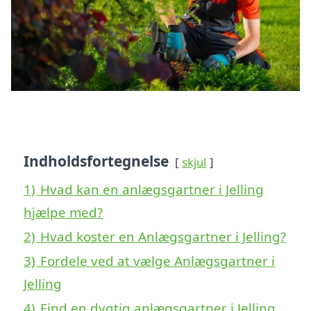
Indholdsfortegnelse
skjul
1)
Hvad kan en anlægsgartner i Jelling
hjælpe med?
2)
Hvad koster en Anlægsgartner i Jelling?
3)
Fordele ved at vælge Anlægsgartner i
Jelling
4)
Find en dygtig anlægsgartner i Jelling