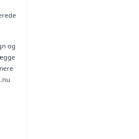
lerede
gn og
lægge
 mere
b.nu