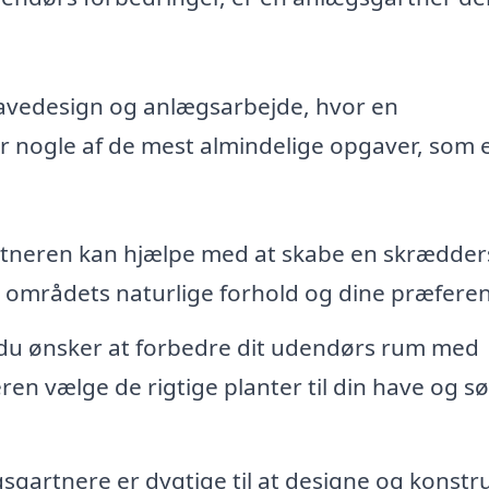
havedesign og anlægsarbejde, hvor en
r nogle af de mest almindelige opgaver, som 
neren kan hjælpe med at skabe en skrædder
or områdets naturlige forhold og dine præferen
du ønsker at forbedre dit udendørs rum med
n vælge de rigtige planter til din have og s
gartnere er dygtige til at designe og konstr