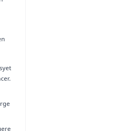
en
syet
cer.
ørge
uere