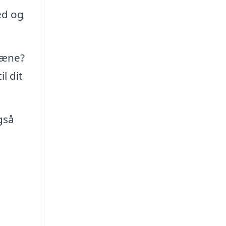
ed og
tæne?
l dit
gså