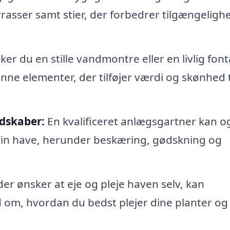
errasser samt stier, der forbedrer tilgængeligh
er du en stille vandmontre eller en livlig fon
ne elementer, der tilføjer værdi og skønhed ti
ndskaber:
En kvalificeret anlægsgartner kan o
l din have, herunder beskæring, gødskning og
er ønsker at eje og pleje haven selv, kan
 om, hvordan du bedst plejer dine planter og