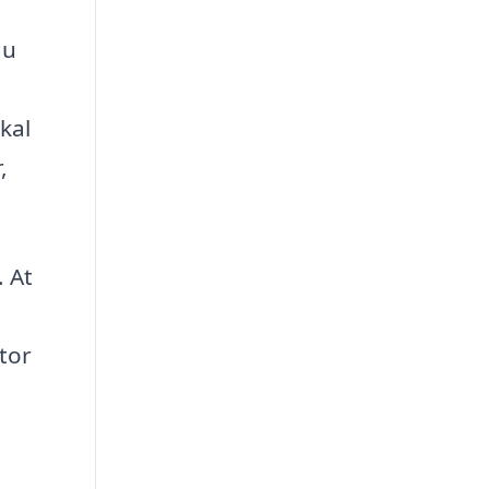
du
kal
,
. At
tor