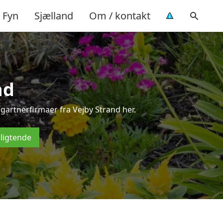
Fyn
Sjælland
Om / kontakt
nd
gartnerfirmaer fra Vejby Strand her.
pligtende