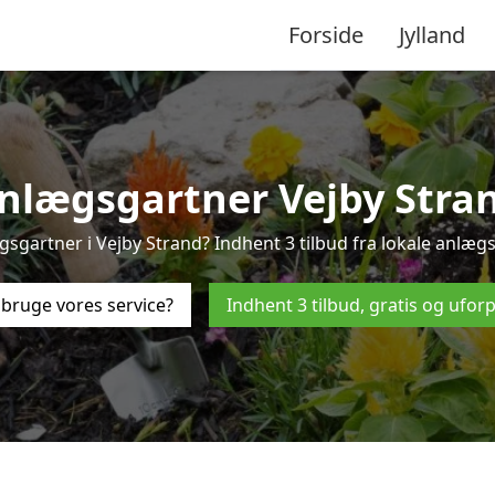
Forside
Jylland
nlægsgartner Vejby Stra
gsgartner i Vejby Strand? Indhent 3 tilbud fra lokale anlægs
bruge vores service?
Indhent 3 tilbud, gratis og ufor