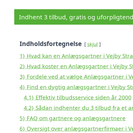
Indhent 3 tilbud, gratis og uforpligten
Indholdsfortegnelse
skjul
1)
Hvad kan en Anlægsgartner i Vejby Str
2)
Hvad koster en Anlægsgartner i Vejby S
3)
Fordele ved at vælge Anlægsgartner i V
4)
Find en dygtig anlægsgartner i Vejby S
4.1)
Effektiv tilbudsservice siden år 2000
4.2)
Sådan indhenter du 3 tilbud fra et 
5)
FAQ om gartnere og anlægsgartnere
6)
Oversigt over anlægsgartnerfirmaer i V