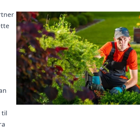
rtner
ette
kan
til
ra