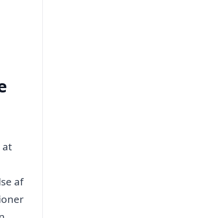
e
 at
se af
tioner
n