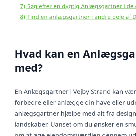
7)
Søg efter en dygtig Anlægsgartner i de 
8)
Find en anlægsgartner i andre dele af
Hvad kan en Anlægsgar
med?
En Anlægsgartner i Vejby Strand kan vær
forbedre eller anlægge din have eller u
anlægsgartner hjælpe med alt fra design 
landskaber. Uanset om du ønsker en smuk h
om at øge ejendomsværdien gennem ude