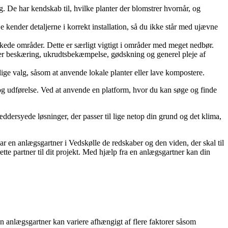
. De har kendskab til, hvilke planter der blomstrer hvornår, og
e kender detaljerne i korrekt installation, så du ikke står med ujævne
kede områder. Dette er særligt vigtigt i områder med meget nedbør.
er beskæring, ukrudtsbekæmpelse, gødskning og generel pleje af
e valg, såsom at anvende lokale planter eller lave kompostere.
 og udførelse. Ved at anvende en platform, hvor du kan søge og finde
ddersyede løsninger, der passer til lige netop din grund og det klima,
r en anlægsgartner i Vedskølle de redskaber og den viden, der skal til
 rette partner til dit projekt. Med hjælp fra en anlægsgartner kan din
en anlægsgartner kan variere afhængigt af flere faktorer såsom