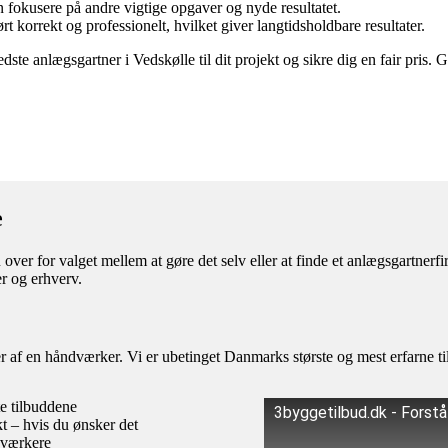
 fokusere på andre vigtige opgaver og nyde resultatet.
t korrekt og professionelt, hvilket giver langtidsholdbare resultater.
e anlægsgartner i Vedskølle til dit projekt og sikre dig en fair pris. G
e
over for valget mellem at gøre det selv eller at finde et anlægsgartner
r og erhverv.
af en håndværker. Vi er ubetinget Danmarks største og mest erfarne til
te tilbuddene
3byggetilbud.dk - Forst
kt – hvis du ønsker det
dværkere