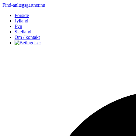
Find-anlægsgartner.nu
Forside
Jylland
Fyn
Sjælland
Om / kontakt