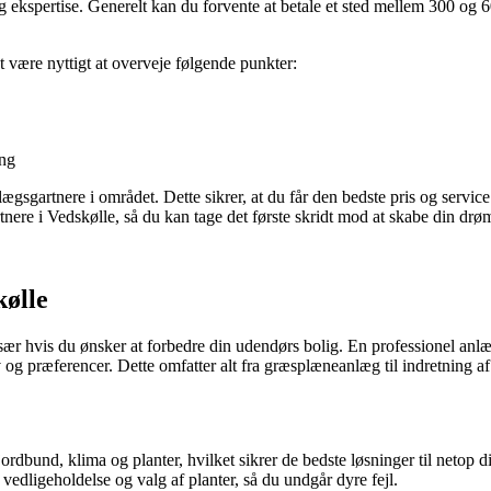
ekspertise. Generelt kan du forvente at betale et sted mellem 300 og 600
et være nyttigt at overveje følgende punkter:
ing
nlægsgartnere i området. Dette sikrer, at du får den bedste pris og service
tnere i Vedskølle, så du kan tage det første skridt mod at skabe din dr
kølle
ær hvis du ønsker at forbedre din udendørs bolig. En professionel anlæ
v og præferencer. Dette omfatter alt fra græsplæneanlæg til indretning 
dbund, klima og planter, hvilket sikrer de bedste løsninger til netop di
edligeholdelse og valg af planter, så du undgår dyre fejl.