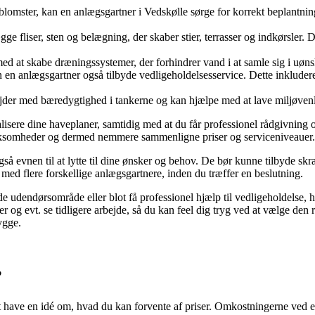
blomster, kan en anlægsgartner i Vedskølle sørge for korrekt beplantning
 fliser, sten og belægning, der skaber stier, terrasser og indkørsler. D
d at skabe dræningssystemer, der forhindrer vand i at samle sig i uøns
n anlægsgartner også tilbyde vedligeholdelsesservice. Dette inkluder
er med bæredygtighed i tankerne og kan hjælpe med at lave miljøvenlig
alisere dine haveplaner, samtidig med at du får professionel rådgivning
e virksomheder og dermed nemmere sammenligne priser og serviceniveauer.
 evnen til at lytte til dine ønsker og behov. De bør kunne tilbyde skræ
 med flere forskellige anlægsgartnere, inden du træffer en beslutning.
 udendørsområde eller blot få professionel hjælp til vedligeholdelse, ha
ncer og evt. se tidligere arbejde, så du kan feel dig tryg ved at vælge den
ygge.
?
 at have en idé om, hvad du kan forvente af priser. Omkostningerne ved 