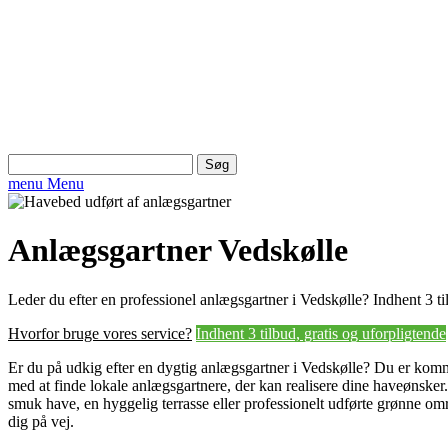
Søg
efter:
menu
Menu
Anlægsgartner Vedskølle
Leder du efter en professionel anlægsgartner i Vedskølle? Indhent 3 ti
Hvorfor bruge vores service?
Indhent 3 tilbud, gratis og uforpligtende
Er du på udkig efter en dygtig anlægsgartner i Vedskølle? Du er kommet
med at finde lokale anlægsgartnere, der kan realisere dine haveønsk
smuk have, en hyggelig terrasse eller professionelt udførte grønne om
dig på vej.