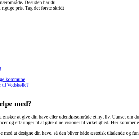
dit nærområde. Desuden har du
rigtige pris. Tag det første skridt
a
 Køge kommune
 til Vedskølle?
jælpe med?
u ønsker at give din have eller udendørsområde et nyt liv. Uanset om d
cer og erfaringer til at gøre dine visioner til virkelighed. Her kommer 
med at designe din have, så den bliver både æstetisk tiltalende og funk