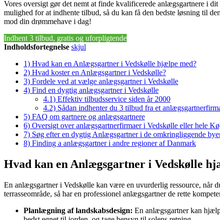
Vores oversigt gør det nemt at finde kvalificerede anlægsgartnere i 
mulighed for at indhente tilbud, så du kan få den bedste løsning til den 
mod din drømmehave i dag!
Indhent 3 tilbud, gratis og uforpligtende
Indholdsfortegnelse
skjul
1)
Hvad kan en Anlægsgartner i Vedskølle hjælpe med?
2)
Hvad koster en Anlægsgartner i Vedskølle?
3)
Fordele ved at vælge anlægsgartner i Vedskølle
4)
Find en dygtig anlægsgartner i Vedskølle
4.1)
Effektiv tilbudsservice siden år 2000
4.2)
Sådan indhenter du 3 tilbud fra et anlægsgartnerfirm
5)
FAQ om gartnere og anlægsgartnere
6)
Oversigt over anlægsgartnerfirmaer i Vedskølle eller hele
7)
Søg efter en dygtig Anlægsgartner i de omkringliggende byer
8)
Finding a anlægsgartner i andre regioner af Danmark
Hvad kan en Anlægsgartner i Vedskølle h
En anlægsgartner i Vedskølle kan være en uvurderlig ressource, når d
terrasseområde, så har en professionel anlægsgartner de rette kompeten
Planlægning af landskabsdesign:
En anlægsgartner kan hjælpe 
bedst egnet til jorden, og tage hensyn til solens retning.