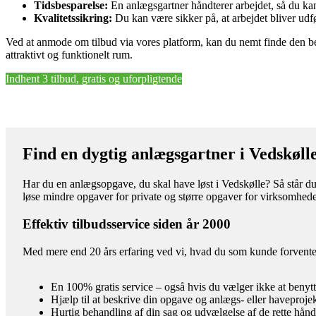
Tidsbesparelse:
En anlægsgartner håndterer arbejdet, så du kan
Kvalitetssikring:
Du kan være sikker på, at arbejdet bliver udfør
Ved at anmode om tilbud via vores platform, kan du nemt finde den bedst
attraktivt og funktionelt rum.
Indhent 3 tilbud, gratis og uforpligtende
Find en dygtig anlægsgartner i Vedskøll
Har du en anlægsopgave, du skal have løst i Vedskølle? Så står du 
løse mindre opgaver for private og større opgaver for virksomhede
Effektiv tilbudsservice siden år 2000
Med mere end 20 års erfaring ved vi, hvad du som kunde forventer 
En 100% gratis service – også hvis du vælger ikke at benyt
Hjælp til at beskrive din opgave og anlægs- eller haveproje
Hurtig behandling af din sag og udvælgelse af de rette hån