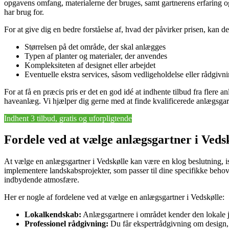
opgavens omfang, materialerne der bruges, samt gartnerens erfaring og 
har brug for.
For at give dig en bedre forståelse af, hvad der påvirker prisen, kan d
Størrelsen på det område, der skal anlægges
Typen af planter og materialer, der anvendes
Kompleksiteten af designet eller arbejdet
Eventuelle ekstra services, såsom vedligeholdelse eller rådgivn
For at få en præcis pris er det en god idé at indhente tilbud fra flere a
haveanlæg. Vi hjælper dig gerne med at finde kvalificerede anlægsgar
Indhent 3 tilbud, gratis og uforpligtende
Fordele ved at vælge anlægsgartner i Veds
At vælge en anlægsgartner i Vedskølle kan være en klog beslutning, is
implementere landskabsprojekter, som passer til dine specifikke beho
indbydende atmosfære.
Her er nogle af fordelene ved at vælge en anlægsgartner i Vedskølle:
Lokalkendskab:
Anlægsgartnere i området kender den lokale jor
Professionel rådgivning:
Du får ekspertrådgivning om design, v