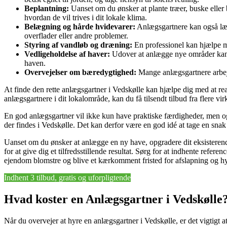
Beplantning:
Uanset om du ønsker at plante træer, buske eller 
hvordan de vil trives i dit lokale klima.
Belægning og hårde hvidevarer:
Anlægsgartnere kan også lægge
overflader eller andre problemer.
Styring af vandløb og dræning:
En professionel kan hjælpe me
Vedligeholdelse af haver:
Udover at anlægge nye områder kan e
haven.
Overvejelser om bæredygtighed:
Mange anlægsgartnere arbejd
At finde den rette anlægsgartner i Vedskølle kan hjælpe dig med at re
anlægsgartnere i dit lokalområde, kan du få tilsendt tilbud fra fler
En god anlægsgartner vil ikke kun have praktiske færdigheder, men også
der findes i Vedskølle. Det kan derfor være en god idé at tage en snak
Uanset om du ønsker at anlægge en ny have, opgradere dit eksisterende
for at give dig et tilfredsstillende resultat. Sørg for at indhente refere
ejendom blomstre og blive et kærkomment fristed for afslapning og h
Indhent 3 tilbud, gratis og uforpligtende
Hvad koster en Anlægsgartner i Vedskølle
Når du overvejer at hyre en anlægsgartner i Vedskølle, er det vigtigt