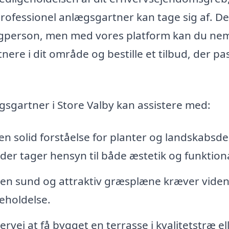
rofessionel anlægsgartner kan tage sig af. De
fagperson, men med vores platform kan du nem
ere i dit område og bestille et tilbud, der pa
gsgartner i Store Valby kan assistere med:
n solid forståelse for planter og landskabsde
er tager hensyn til både æstetik og funktiona
f en sund og attraktiv græsplæne kræver vide
eholdelse.
ervej at få bygget en terrasse i kvalitetstræ el