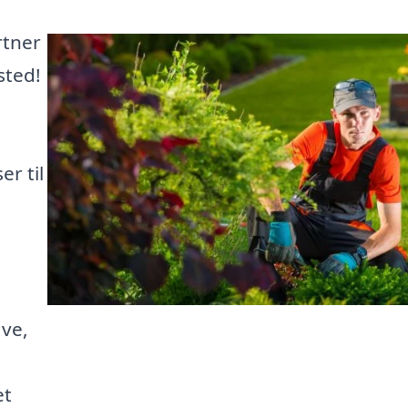
rtner
sted!
r til
ave,
et