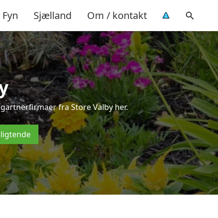
Fyn
Sjælland
Om / kontakt
y
gartnerfirmaer fra Store Valby her.
pligtende