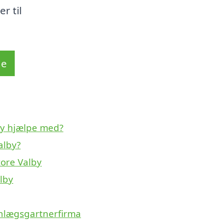
r til
de
by hjælpe med?
alby?
tore Valby
lby
anlægsgartnerfirma