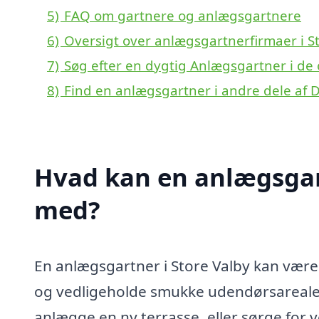
5)
FAQ om gartnere og anlægsgartnere
6)
Oversigt over anlægsgartnerfirmaer i S
7)
Søg efter en dygtig Anlægsgartner i de 
8)
Find en anlægsgartner i andre dele af
Hvad kan en anlægsgart
med?
En anlægsgartner i Store Valby kan være 
og vedligeholde smukke udendørsarealer
anlægge en ny terrasse, eller sørge for 