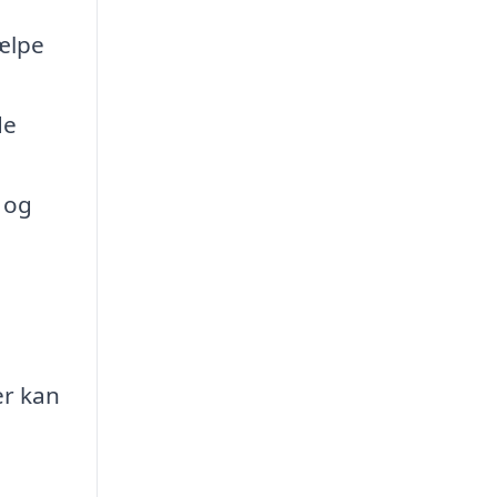
jælpe
de
 og
er kan