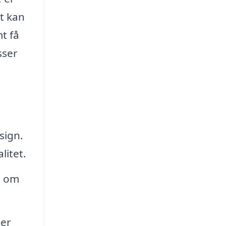
t kan
t få
sser
sign.
litet.
n om
ler