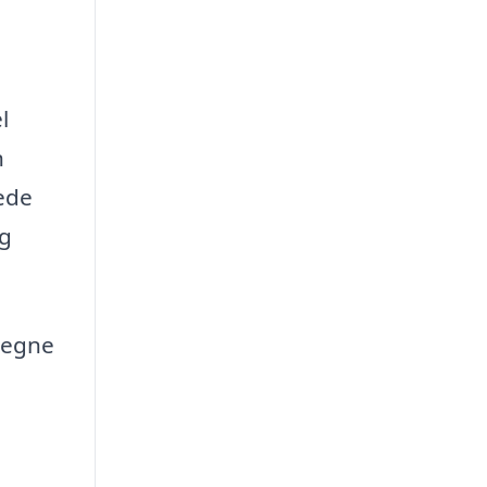
l
n
ede
og
 egne