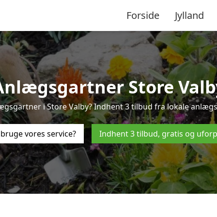
Forside
Jylland
Anlægsgartner Store Valb
ægsgartner i Store Valby? Indhent 3 tilbud fra lokale anlægs
bruge vores service?
Indhent 3 tilbud, gratis og ufor