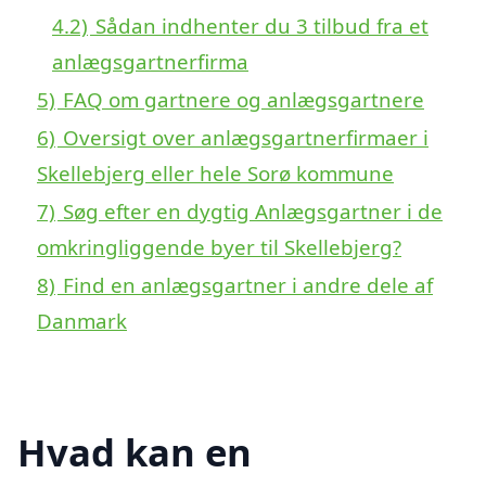
4.2)
Sådan indhenter du 3 tilbud fra et
anlægsgartnerfirma
5)
FAQ om gartnere og anlægsgartnere
6)
Oversigt over anlægsgartnerfirmaer i
Skellebjerg eller hele Sorø kommune
7)
Søg efter en dygtig Anlægsgartner i de
omkringliggende byer til Skellebjerg?
8)
Find en anlægsgartner i andre dele af
Danmark
Hvad kan en