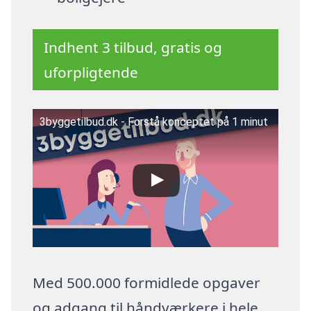
Indhent 3 tilbud, gratis og
uforpligtende
3byggetilbud.dk - Forstå konceptet på 1 minut
Med 500.000 formidlede opgaver
og adgang til håndværkere i hele