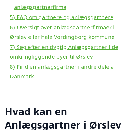
anlægsgartnerfirma
5)
FAQ om gartnere og anlægsgartnere
6)
Oversigt over anlægsgartnerfirmaer i
Ørslev eller hele Vordingborg kommune
7)
Søg efter en dygtig Anlægsgartner i de
omkringliggende byer til Ørslev
8)
Find en anlægsgartner i andre dele af
Danmark
Hvad kan en
Anlægsgartner i Ørslev