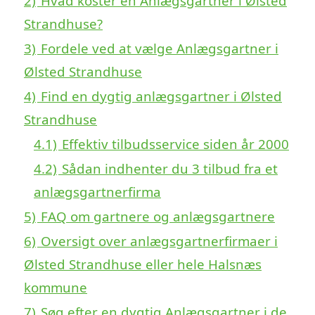
2)
Hvad koster en Anlægsgartner i Ølsted
Strandhuse?
3)
Fordele ved at vælge Anlægsgartner i
Ølsted Strandhuse
4)
Find en dygtig anlægsgartner i Ølsted
Strandhuse
4.1)
Effektiv tilbudsservice siden år 2000
4.2)
Sådan indhenter du 3 tilbud fra et
anlægsgartnerfirma
5)
FAQ om gartnere og anlægsgartnere
6)
Oversigt over anlægsgartnerfirmaer i
Ølsted Strandhuse eller hele Halsnæs
kommune
7)
Søg efter en dygtig Anlægsgartner i de