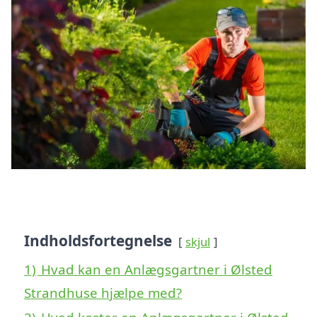
Indholdsfortegnelse
skjul
1)
Hvad kan en Anlægsgartner i Ølsted
Strandhuse hjælpe med?