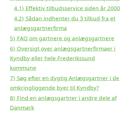
4.1)
Effektiv tilbudsservice siden år 2000
4.2)
Sådan indhenter du 3 tilbud fra et
anlægsgartnerfirma
5)
FAQ om gartnere og anlægsgartnere
6)
Oversigt over anlægsgartnerfirmaer i
Kyndby eller hele Frederikssund
kommune
7)
Søg efter en dygtig Anlægsgartner i de
omkringliggende byer til Kyndby?
8)
Find en anlægsgartner i andre dele af
Danmark