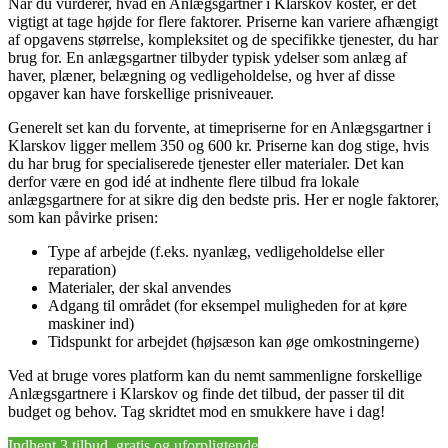
Når du vurderer, hvad en Anlægsgartner i Klarskov koster, er det
vigtigt at tage højde for flere faktorer. Priserne kan variere afhængigt
af opgavens størrelse, kompleksitet og de specifikke tjenester, du har
brug for. En anlægsgartner tilbyder typisk ydelser som anlæg af
haver, plæner, belægning og vedligeholdelse, og hver af disse
opgaver kan have forskellige prisniveauer.
Generelt set kan du forvente, at timepriserne for en Anlægsgartner i
Klarskov ligger mellem 350 og 600 kr. Priserne kan dog stige, hvis
du har brug for specialiserede tjenester eller materialer. Det kan
derfor være en god idé at indhente flere tilbud fra lokale
anlægsgartnere for at sikre dig den bedste pris. Her er nogle faktorer,
som kan påvirke prisen:
Type af arbejde (f.eks. nyanlæg, vedligeholdelse eller
reparation)
Materialer, der skal anvendes
Adgang til området (for eksempel muligheden for at køre
maskiner ind)
Tidspunkt for arbejdet (højsæson kan øge omkostningerne)
Ved at bruge vores platform kan du nemt sammenligne forskellige
Anlægsgartnere i Klarskov og finde det tilbud, der passer til dit
budget og behov. Tag skridtet mod en smukkere have i dag!
Indhent 3 tilbud, gratis og uforpligtende