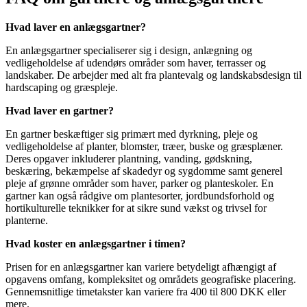
Hvad laver en anlægsgartner?
En anlægsgartner specialiserer sig i design, anlægning og
vedligeholdelse af udendørs områder som haver, terrasser og
landskaber. De arbejder med alt fra plantevalg og landskabsdesign til
hardscaping og græspleje.
Hvad laver en gartner?
En gartner beskæftiger sig primært med dyrkning, pleje og
vedligeholdelse af planter, blomster, træer, buske og græsplæner.
Deres opgaver inkluderer plantning, vanding, gødskning,
beskæring, bekæmpelse af skadedyr og sygdomme samt generel
pleje af grønne områder som haver, parker og planteskoler. En
gartner kan også rådgive om plantesorter, jordbundsforhold og
hortikulturelle teknikker for at sikre sund vækst og trivsel for
planterne.
Hvad koster en anlægsgartner i timen?
Prisen for en anlægsgartner kan variere betydeligt afhængigt af
opgavens omfang, kompleksitet og områdets geografiske placering.
Gennemsnitlige timetakster kan variere fra 400 til 800 DKK eller
mere.