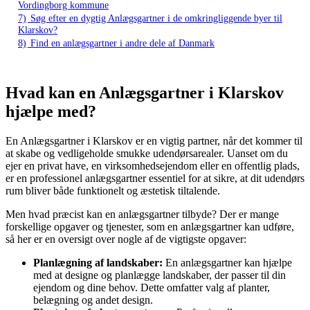
Vordingborg kommune
7)
Søg efter en dygtig Anlægsgartner i de omkringliggende byer til
Klarskov?
8)
Find en anlægsgartner i andre dele af Danmark
Hvad kan en Anlægsgartner i Klarskov
hjælpe med?
En Anlægsgartner i Klarskov er en vigtig partner, når det kommer til
at skabe og vedligeholde smukke udendørsarealer. Uanset om du
ejer en privat have, en virksomhedsejendom eller en offentlig plads,
er en professionel anlægsgartner essentiel for at sikre, at dit udendørs
rum bliver både funktionelt og æstetisk tiltalende.
Men hvad præcist kan en anlægsgartner tilbyde? Der er mange
forskellige opgaver og tjenester, som en anlægsgartner kan udføre,
så her er en oversigt over nogle af de vigtigste opgaver:
Planlægning af landskaber:
En anlægsgartner kan hjælpe
med at designe og planlægge landskaber, der passer til din
ejendom og dine behov. Dette omfatter valg af planter,
belægning og andet design.