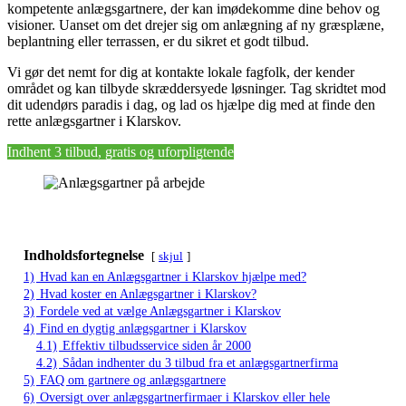
kompetente anlægsgartnere, der kan imødekomme dine behov og
visioner. Uanset om det drejer sig om anlægning af ny græsplæne,
beplantning eller terrassen, er du sikret et godt tilbud.
Vi gør det nemt for dig at kontakte lokale fagfolk, der kender
området og kan tilbyde skræddersyede løsninger. Tag skridtet mod
dit udendørs paradis i dag, og lad os hjælpe dig med at finde den
rette anlægsgartner i Klarskov.
Indhent 3 tilbud, gratis og uforpligtende
Indholdsfortegnelse
skjul
1)
Hvad kan en Anlægsgartner i Klarskov hjælpe med?
2)
Hvad koster en Anlægsgartner i Klarskov?
3)
Fordele ved at vælge Anlægsgartner i Klarskov
4)
Find en dygtig anlægsgartner i Klarskov
4.1)
Effektiv tilbudsservice siden år 2000
4.2)
Sådan indhenter du 3 tilbud fra et anlægsgartnerfirma
5)
FAQ om gartnere og anlægsgartnere
6)
Oversigt over anlægsgartnerfirmaer i Klarskov eller hele