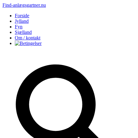
Find-anlægsgartner.nu
Forside
Jylland
Fyn
Sjælland
Om / kontakt