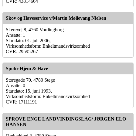
CVR: 43814664
Skov og Haveservice v/Martin Møllevang Nielsen
Stærevej 8, 4760 Vordingborg
Ansatte: 1
Startdato: 01. juli 2006,
Virksomhedsform: Enkeltmandsvirksomhed
CVR: 29595267
Spohr Hjem & Have
Storegade 70, 4780 Stege
Ansatte: 0
Startdato: 15. juni 1993,
Virksomhedsform: Enkeltmandsvirksomhed
CVR: 17111191
SPROVE ENGE LANDVINDINGSLAG/ JØRGEN ELO
HANSEN
Orehældvej 8, 4780 Stege