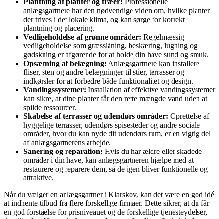
Plantning af planter og træer:
Professionelle
anlægsgartnere har den nødvendige viden om, hvilke planter
der trives i det lokale klima, og kan sørge for korrekt
plantning og placering.
Vedligeholdelse af grønne områder:
Regelmæssig
vedligeholdelse som græsslåning, beskæring, lugning og
gødskning er afgørende for at holde din have sund og smuk.
Opsætning af belægning:
Anlægsgartnere kan installere
fliser, sten og andre belægninger til stier, terrasser og
indkørsler for at forbedre både funktionalitet og design.
Vandingssystemer:
Installation af effektive vandingssystemer
kan sikre, at dine planter får den rette mængde vand uden at
spilde ressourcer.
Skabelse af terrasser og udendørs områder:
Oprettelse af
hyggelige terrasser, udendørs spisesteder og andre sociale
områder, hvor du kan nyde dit udendørs rum, er en vigtig del
af anlægsgartnerens arbejde.
Sanering og reparation:
Hvis du har ældre eller skadede
områder i din have, kan anlægsgartneren hjælpe med at
restaurere og reparere dem, så de igen bliver funktionelle og
attraktive.
Når du vælger en anlægsgartner i Klarskov, kan det være en god idé
at indhente tilbud fra flere forskellige firmaer. Dette sikrer, at du får
en god forståelse for prisniveauet og de forskellige tjenesteydelser,