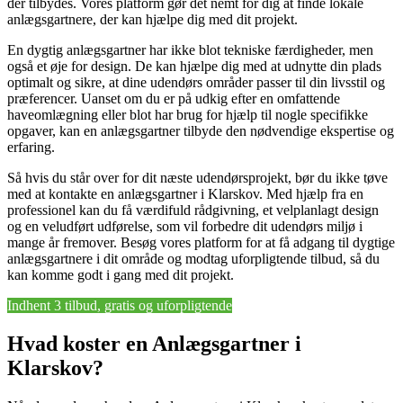
der tilbydes. Vores platform gør det nemt for dig at finde lokale
anlægsgartnere, der kan hjælpe dig med dit projekt.
En dygtig anlægsgartner har ikke blot tekniske færdigheder, men
også et øje for design. De kan hjælpe dig med at udnytte din plads
optimalt og sikre, at dine udendørs områder passer til din livsstil og
præferencer. Uanset om du er på udkig efter en omfattende
haveomlægning eller blot har brug for hjælp til nogle specifikke
opgaver, kan en anlægsgartner tilbyde den nødvendige ekspertise og
erfaring.
Så hvis du står over for dit næste udendørsprojekt, bør du ikke tøve
med at kontakte en anlægsgartner i Klarskov. Med hjælp fra en
professionel kan du få værdifuld rådgivning, et velplanlagt design
og en veludført udførelse, som vil forbedre dit udendørs miljø i
mange år fremover. Besøg vores platform for at få adgang til dygtige
anlægsgartnere i dit område og modtag uforpligtende tilbud, så du
kan komme godt i gang med dit projekt.
Indhent 3 tilbud, gratis og uforpligtende
Hvad koster en Anlægsgartner i
Klarskov?