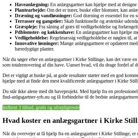
Haveanlægning:
En anlægsgartner kan hjælpe med at designe o
Plantearbejde:
Om det er træer, buske eller blomster, kan anlæg
Dræning og vandløsninger:
God dræning er essentiel for en 
Terrasser og gangstier:
Skab funktionelle og æstetiske udendør
Græspleje:
Fra såning af græs til vedligeholdelse og forlængels
Pdblomster- og køkkenhave:
En anlægsgartner kan hjælpe med
Vedligeholdelse:
Regelmæssig vedligeholdelse er nøglen til, a
Innovative løsninger:
Mange anlægsgartnere er opdateret med d
bæredygtige planter.
Når du søger efter en anlægsgartner i Kirke Stillinge, kan det være en
som totalrenovering af din have. Uanset hvad, vil du drage fordel af
Det er vigtigt at huske på, at gode resultater starter med en god ko
hjælpe med at finde den mest kvalificerede anlægsgartner i Kirke Stillin
Du står ikke alene med dit haveprojekt. Med hjælp fra en professionel
find-anlgsgartner-yrb.nu og få forbindelse til de bedste anlægsgartnere 
Indhent 3 tilbud, gratis og uforpligtende
Hvad koster en anlægsgartner i Kirke Stil
Når du overvejer at få hjælp fra en anlægsgartner i Kirke Stillinge, er 