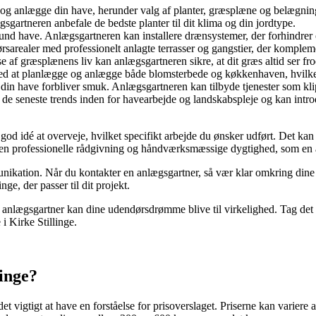
g anlægge din have, herunder valg af planter, græsplæne og belægning
sgartneren anbefale de bedste planter til dit klima og din jordtype.
sund have. Anlægsgartneren kan installere drænsystemer, der forhindr
sarealer med professionelt anlagte terrasser og gangstier, der kompleme
e af græsplænens liv kan anlægsgartneren sikre, at dit græs altid ser fro
 at planlægge og anlægge både blomsterbede og køkkenhaven, hvilket 
t din have forbliver smuk. Anlægsgartneren kan tilbyde tjenester som 
e seneste trends inden for havearbejde og landskabspleje og kan intr
 god idé at overveje, hvilket specifikt arbejde du ønsker udført. Det ka
 den professionelle rådgivning og håndværksmæssige dygtighed, som en a
mmunikation. Når du kontakter en anlægsgartner, så vær klar omkring din
ge, der passer til dit projekt.
 anlægsgartner kan dine udendørsdrømme blive til virkelighed. Tag det 
i Kirke Stillinge.
linge?
det vigtigt at have en forståelse for prisoverslaget. Priserne kan varier