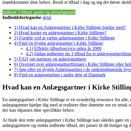
imødekommer dine behov. Bestil et tilbud i dag og tag det første sk
Indhent 3 tilbud, gratis og uforpligtende
Indholdsfortegnelse
skjul
1)
Hvad kan en Anlægsgartner i Kirke Stillinge hjælpe med?
2)
Hvad koster en anlægsgartner i Kirke Stillinge?
3)
Fordele ved at vælge anlægsgartner i Kirke Stillinge
4)
Find en dygtig anlægsgartner i Kirke Stillinge
4.1)
Effektiv tilbudsservice siden år 2000
4.2)
Sådan indhenter du 3 tilbud fra et anlægsgartnerfirm
5)
FAQ om gartnere og anlægsgartnere
6)
Oversigt over anlægsgartnerfirmaer i Kirke Stillinge eller 
7)
Søg efter en dygtig Anlægsgartner i de omkringliggende byer 
8)
Find en anlægsgartner i andre dele af Danmark
Hvad kan en Anlægsgartner i Kirke Stilli
En anlægsgartner i Kirke Stillinge er en uvurderlig ressource for alle
anlægsgartner hjælpe dig med at realisere dine drømme om en smuk og f
der kan tilpasses dine specifikke behov.
At finde den rette anlægsgartner i Kirke Stillinge kan således gøre en
anlægsgartnere og endda indhente tilbud, der passer til dit budget og