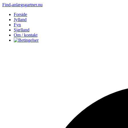
Find-anlægsgartner.nu
Forside
Jylland
Fyn
Sjælland
Om / kontakt