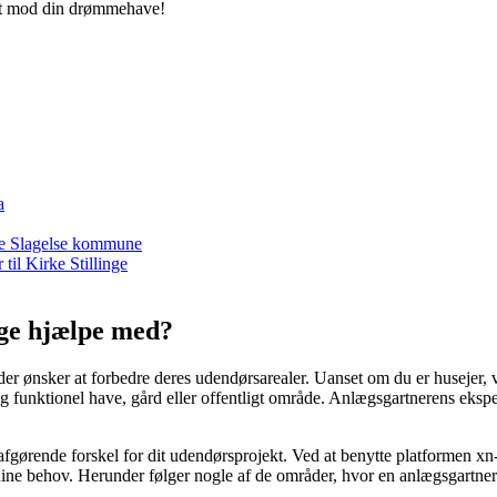
ridt mod din drømmehave!
a
hele Slagelse kommune
til Kirke Stillinge
nge hjælpe med?
, der ønsker at forbedre deres udendørsarealer. Uanset om du er husejer,
unktionel have, gård eller offentligt område. Anlægsgartnerens ekspert
 afgørende forskel for dit udendørsprojekt. Ved at benytte platformen xn
 dine behov. Herunder følger nogle af de områder, hvor en anlægsgartner