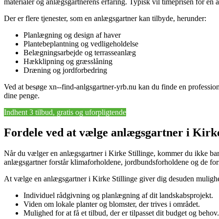
materialer og anlægsgartnerens erfaring. Typisk vil timeprisen for en 
Der er flere tjenester, som en anlægsgartner kan tilbyde, herunder:
Planlægning og design af haver
Plantebeplantning og vedligeholdelse
Belægningsarbejde og terrasseanlæg
Hækklipning og græsslåning
Dræning og jordforbedring
Ved at besøge xn--find-anlgsgartner-yrb.nu kan du finde en professione
dine penge.
Indhent 3 tilbud, gratis og uforpligtende
Fordele ved at vælge anlægsgartner i Kirke
Når du vælger en anlægsgartner i Kirke Stillinge, kommer du ikke bare
anlægsgartner forstår klimaforholdene, jordbundsforholdene og de forsk
At vælge en anlægsgartner i Kirke Stillinge giver dig desuden mulighed
Individuel rådgivning og planlægning af dit landskabsprojekt.
Viden om lokale planter og blomster, der trives i området.
Mulighed for at få et tilbud, der er tilpasset dit budget og behov.