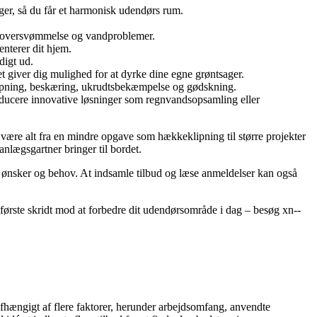
er, så du får et harmonisk udendørs rum.
er oversvømmelse og vandproblemer.
nterer dit hjem.
digt ud.
giver dig mulighed for at dyrke dine egne grøntsager.
klipning, beskæring, ukrudtsbekæmpelse og gødskning.
oducere innovative løsninger som regnvandsopsamling eller
n være alt fra en mindre opgave som hækkeklipning til større projekter
nlægsgartner bringer til bordet.
e ønsker og behov. At indsamle tilbud og læse anmeldelser kan også
første skridt mod at forbedre dit udendørsområde i dag – besøg xn--
e afhængigt af flere faktorer, herunder arbejdsomfang, anvendte