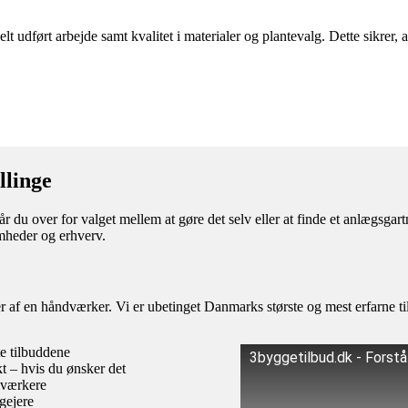
elt udført arbejde samt kvalitet i materialer og plantevalg. Dette sikrer
llinge
år du over for valget mellem at gøre det selv eller at finde et anlægsga
omheder og erhverv.
af en håndværker. Vi er ubetinget Danmarks største og mest erfarne til
te tilbuddene
3byggetilbud.dk - Forst
kt – hvis du ønsker det
dværkere
igejere