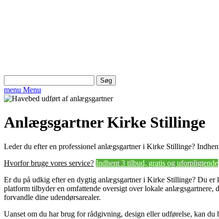
Søg
efter:
menu
Menu
Anlægsgartner Kirke Stillinge
Leder du efter en professionel anlægsgartner i Kirke Stillinge? Indhent
Hvorfor bruge vores service?
Indhent 3 tilbud, gratis og uforpligtende
Er du på udkig efter en dygtig anlægsgartner i Kirke Stillinge? Du er k
platform tilbyder en omfattende oversigt over lokale anlægsgartnere, de
forvandle dine udendørsarealer.
Uanset om du har brug for rådgivning, design eller udførelse, kan du h