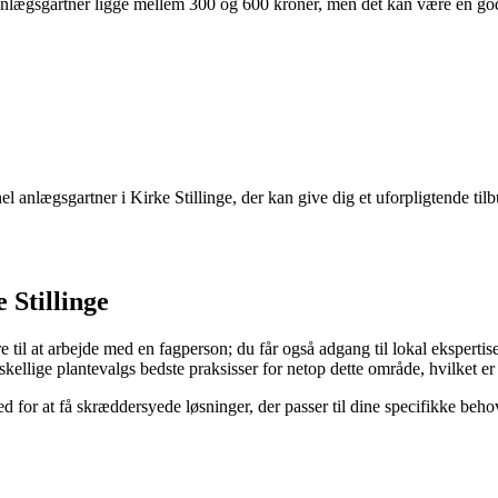
anlægsgartner ligge mellem 300 og 600 kroner, men det kan være en god id
l anlægsgartner i Kirke Stillinge, der kan give dig et uforpligtende til
 Stillinge
 til at arbejde med en fagperson; du får også adgang til lokal eksperti
ellige plantevalgs bedste praksisser for netop dette område, hvilket er 
 for at få skræddersyede løsninger, der passer til dine specifikke behov