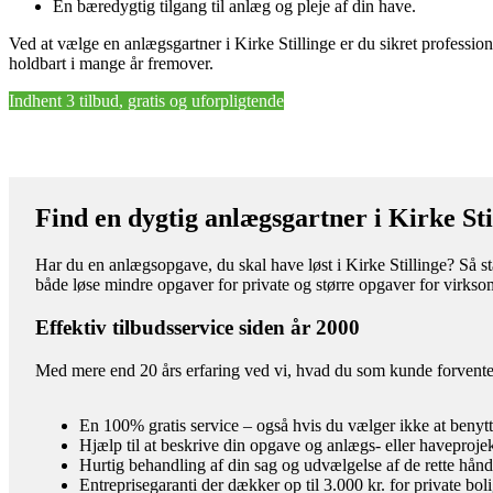
En bæredygtig tilgang til anlæg og pleje af din have.
Ved at vælge en anlægsgartner i Kirke Stillinge er du sikret profession
holdbart i mange år fremover.
Indhent 3 tilbud, gratis og uforpligtende
Find en dygtig anlægsgartner i Kirke Sti
Har du en anlægsopgave, du skal have løst i Kirke Stillinge? Så st
både løse mindre opgaver for private og større opgaver for virks
Effektiv tilbudsservice siden år 2000
Med mere end 20 års erfaring ved vi, hvad du som kunde forventer 
En 100% gratis service – også hvis du vælger ikke at benyt
Hjælp til at beskrive din opgave og anlægs- eller haveproje
Hurtig behandling af din sag og udvælgelse af de rette hån
Entreprisegaranti der dækker op til 3.000 kr. for private bol