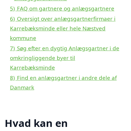
5)
FAQ om gartnere og anlægsgartnere
6)
Oversigt over anlægsgartnerfirmaer i
Karrebæksminde eller hele Næstved
kommune
7)
Søg efter en dygtig Anlægsgartner i de
omkringliggende byer til
Karrebæksminde
8)
Find en anlægsgartner i andre dele af
Danmark
Hvad kan en