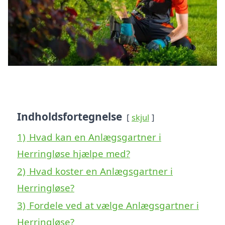
Indholdsfortegnelse
skjul
1)
Hvad kan en Anlægsgartner i
Herringløse hjælpe med?
2)
Hvad koster en Anlægsgartner i
Herringløse?
3)
Fordele ved at vælge Anlægs­gartner i
Herringløse?