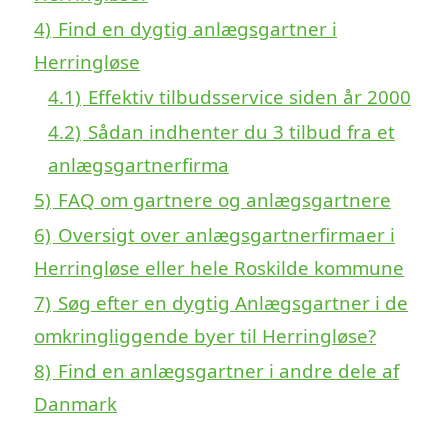
4)
Find en dygtig anlægsgartner i
Herringløse
4.1)
Effektiv tilbudsservice siden år 2000
4.2)
Sådan indhenter du 3 tilbud fra et
anlægsgartnerfirma
5)
FAQ om gartnere og anlægsgartnere
6)
Oversigt over anlægsgartnerfirmaer i
Herringløse eller hele Roskilde kommune
7)
Søg efter en dygtig Anlægsgartner i de
omkringliggende byer til Herringløse?
8)
Find en anlægsgartner i andre dele af
Danmark