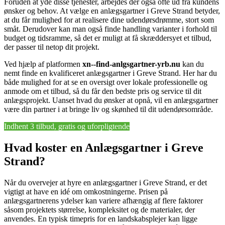
Foruden at yde disse tjenester, arbejdes der også ofte ud fra kundens
ønsker og behov. At vælge en anlægsgartner i Greve Strand betyder,
at du får mulighed for at realisere dine udendørsdrømme, stort som
småt. Derudover kan man også finde handling varianter i forhold til
budget og tidsramme, så det er muligt at få skræddersyet et tilbud,
der passer til netop dit projekt.
Ved hjælp af platformen
xn--find-anlgsgartner-yrb.nu
kan du
nemt finde en kvalificeret anlægsgartner i Greve Strand. Her har du
både mulighed for at se en oversigt over lokale professionelle og
anmode om et tilbud, så du får den bedste pris og service til dit
anlægsprojekt. Uanset hvad du ønsker at opnå, vil en anlægsgartner
være din partner i at bringe liv og skønhed til dit udendørsområde.
Indhent 3 tilbud, gratis og uforpligtende
Hvad koster en Anlægsgartner i Greve
Strand?
Når du overvejer at hyre en anlægsgartner i Greve Strand, er det
vigtigt at have en idé om omkostningerne. Prisen på
anlægsgartnerens ydelser kan variere afhængig af flere faktorer
såsom projektets størrelse, kompleksitet og de materialer, der
anvendes. En typisk timepris for en landskabsplejer kan ligge