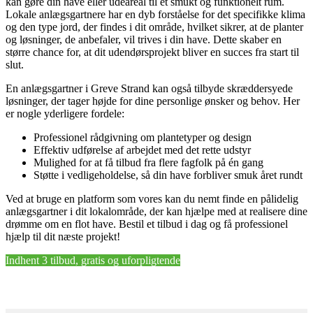
kan gøre din have eller udeareal til et smukt og funktionelt rum.
Lokale anlægsgartnere har en dyb forståelse for det specifikke klima
og den type jord, der findes i dit område, hvilket sikrer, at de planter
og løsninger, de anbefaler, vil trives i din have. Dette skaber en
større chance for, at dit udendørsprojekt bliver en succes fra start til
slut.
En anlægsgartner i Greve Strand kan også tilbyde skræddersyede
løsninger, der tager højde for dine personlige ønsker og behov. Her
er nogle yderligere fordele:
Professionel rådgivning om plantetyper og design
Effektiv udførelse af arbejdet med det rette udstyr
Mulighed for at få tilbud fra flere fagfolk på én gang
Støtte i vedligeholdelse, så din have forbliver smuk året rundt
Ved at bruge en platform som vores kan du nemt finde en pålidelig
anlægsgartner i dit lokalområde, der kan hjælpe med at realisere dine
drømme om en flot have. Bestil et tilbud i dag og få professionel
hjælp til dit næste projekt!
Indhent 3 tilbud, gratis og uforpligtende