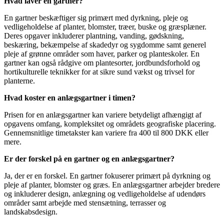
Hvad laver en gartner?
En gartner beskæftiger sig primært med dyrkning, pleje og
vedligeholdelse af planter, blomster, træer, buske og græsplæner.
Deres opgaver inkluderer plantning, vanding, gødskning,
beskæring, bekæmpelse af skadedyr og sygdomme samt generel
pleje af grønne områder som haver, parker og planteskoler. En
gartner kan også rådgive om plantesorter, jordbundsforhold og
hortikulturelle teknikker for at sikre sund vækst og trivsel for
planterne.
Hvad koster en anlægsgartner i timen?
Prisen for en anlægsgartner kan variere betydeligt afhængigt af
opgavens omfang, kompleksitet og områdets geografiske placering.
Gennemsnitlige timetakster kan variere fra 400 til 800 DKK eller
mere.
Er der forskel på en gartner og en anlægsgartner?
Ja, der er en forskel. En gartner fokuserer primært på dyrkning og
pleje af planter, blomster og græs. En anlægsgartner arbejder bredere
og inkluderer design, anlægning og vedligeholdelse af udendørs
områder samt arbejde med stensætning, terrasser og
landskabsdesign.