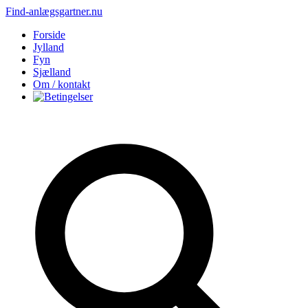
Find-anlægsgartner.nu
Forside
Jylland
Fyn
Sjælland
Om / kontakt