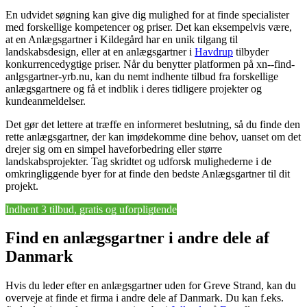
En udvidet søgning kan give dig mulighed for at finde specialister
med forskellige kompetencer og priser. Det kan eksempelvis være,
at en Anlægsgartner i Kildegård har en unik tilgang til
landskabsdesign, eller at en anlægsgartner i
Havdrup
tilbyder
konkurrencedygtige priser. Når du benytter platformen på xn--find-
anlgsgartner-yrb.nu, kan du nemt indhente tilbud fra forskellige
anlægsgartnere og få et indblik i deres tidligere projekter og
kundeanmeldelser.
Det gør det lettere at træffe en informeret beslutning, så du finde den
rette anlægsgartner, der kan imødekomme dine behov, uanset om det
drejer sig om en simpel haveforbedring eller større
landskabsprojekter. Tag skridtet og udforsk mulighederne i de
omkringliggende byer for at finde den bedste Anlægsgartner til dit
projekt.
Indhent 3 tilbud, gratis og uforpligtende
Find en anlægsgartner i andre dele af
Danmark
Hvis du leder efter en anlægsgartner uden for Greve Strand, kan du
overveje at finde et firma i andre dele af Danmark. Du kan f.eks.