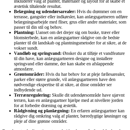
inkluderer valg af planter, materialer og layout for at skabe et
æstetisk tiltalende resultat.
Belægning og udendørsarealer:
Hvis du drømmer om en
terrasse, gangstier eller indkørsler, kan anlægsgartneren udføre
belægningsarbejde med fliser, grus eller andre materialer, som
passer til din stil og behov.
Plantning:
Uanset om det drejer sig om buske, træer eller
blomsterbede, kan en anlægsgartner rådgive om de bedste
planter til dit landskab og plantningsmetoder for at sikre, at de
vokser sundt.
Vandløb og springvand:
Ønsker du at tilføje et vandfeature
til din have, kan anlægsgartneren designe og installere
springvand eller damme, der kan skabe en afslappende
atmosfære.
Grøntområder:
Hvis du har behov for at pleje fællesarealer,
parker eller større grunde, vil anlægsgartneren have den
nødvendige ekspertise til at sikre, at disse områder ser
indbydende ud.
Terrænregulering:
Skulle dit udendørsområde have ujævnt
terræn, kan en anlægsgartner hjælpe med at nivellere jorden
for at forbedre dræning og æstetik.
Rådgivning og planlægning:
En erfaren anlægsgartner kan
rådgive dig omkring valg af planter, bæredygtige løsninger og
pleje af dine grønne områder.