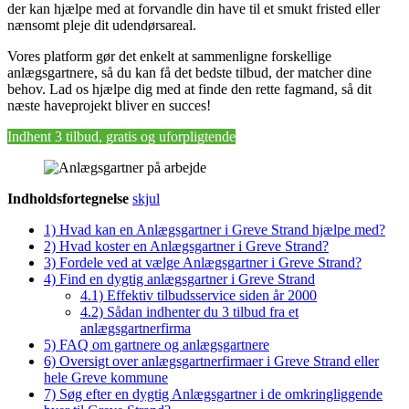
der kan hjælpe med at forvandle din have til et smukt fristed eller
nænsomt pleje dit udendørsareal.
Vores platform gør det enkelt at sammenligne forskellige
anlægsgartnere, så du kan få det bedste tilbud, der matcher dine
behov. Lad os hjælpe dig med at finde den rette fagmand, så dit
næste haveprojekt bliver en succes!
Indhent 3 tilbud, gratis og uforpligtende
Indholdsfortegnelse
skjul
1)
Hvad kan en Anlægsgartner i Greve Strand hjælpe med?
2)
Hvad koster en Anlægsgartner i Greve Strand?
3)
Fordele ved at vælge Anlægsgartner i Greve Strand?
4)
Find en dygtig anlægsgartner i Greve Strand
4.1)
Effektiv tilbudsservice siden år 2000
4.2)
Sådan indhenter du 3 tilbud fra et
anlægsgartnerfirma
5)
FAQ om gartnere og anlægsgartnere
6)
Oversigt over anlægsgartnerfirmaer i Greve Strand eller
hele Greve kommune
7)
Søg efter en dygtig Anlægsgartner i de omkringliggende