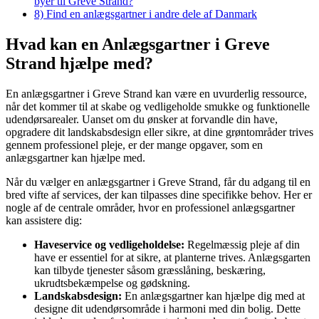
byer til Greve Strand?
8)
Find en anlægsgartner i andre dele af Danmark
Hvad kan en Anlægsgartner i Greve
Strand hjælpe med?
En anlægsgartner i Greve Strand kan være en uvurderlig ressource,
når det kommer til at skabe og vedligeholde smukke og funktionelle
udendørsarealer. Uanset om du ønsker at forvandle din have,
opgradere dit landskabsdesign eller sikre, at dine grøntområder trives
gennem professionel pleje, er der mange opgaver, som en
anlægsgartner kan hjælpe med.
Når du vælger en anlægsgartner i Greve Strand, får du adgang til en
bred vifte af services, der kan tilpasses dine specifikke behov. Her er
nogle af de centrale områder, hvor en professionel anlægsgartner
kan assistere dig:
Haveservice og vedligeholdelse:
Regelmæssig pleje af din
have er essentiel for at sikre, at planterne trives. Anlægsgarten
kan tilbyde tjenester såsom græsslåning, beskæring,
ukrudtsbekæmpelse og gødskning.
Landskabsdesign:
En anlægsgartner kan hjælpe dig med at
designe dit udendørsområde i harmoni med din bolig. Dette