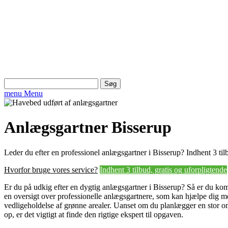
Søg
efter:
menu
Menu
Anlægsgartner Bisserup
Leder du efter en professionel anlægsgartner i Bisserup? Indhent 3 til
Hvorfor bruge vores service?
Indhent 3 tilbud, gratis og uforpligtende
Er du på udkig efter en dygtig anlægsgartner i Bisserup? Så er du komm
en oversigt over professionelle anlægsgartnere, som kan hjælpe dig me
vedligeholdelse af grønne arealer. Uanset om du planlægger en stor om
op, er det vigtigt at finde den rigtige ekspert til opgaven.