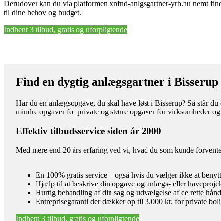
Derudover kan du via platformen xnfnd-anlgsgartner-yrb.nu nemt finde 
til dine behov og budget.
Indhent 3 tilbud, gratis og uforpligtende
Find en dygtig anlægsgartner i Bisserup
Har du en anlægsopgave, du skal have løst i Bisserup? Så står du o
mindre opgaver for private og større opgaver for virksomheder og
Effektiv tilbudsservice siden år 2000
Med mere end 20 års erfaring ved vi, hvad du som kunde forventer 
En 100% gratis service – også hvis du vælger ikke at benyt
Hjælp til at beskrive din opgave og anlægs- eller haveproje
Hurtig behandling af din sag og udvælgelse af de rette hån
Entreprisegaranti der dækker op til 3.000 kr. for private bol
Indhent 3 tilbud, gratis og uforpligtende