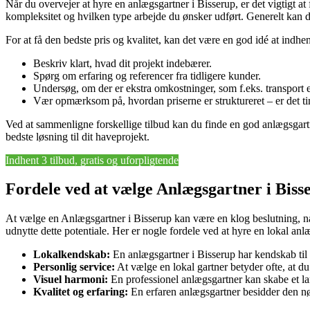
Når du overvejer at hyre en anlægsgartner i Bisserup, er det vigtigt at 
kompleksitet og hvilken type arbejde du ønsker udført. Generelt kan d
For at få den bedste pris og kvalitet, kan det være en god idé at indhe
Beskriv klart, hvad dit projekt indebærer.
Spørg om erfaring og referencer fra tidligere kunder.
Undersøg, om der er ekstra omkostninger, som f.eks. transport el
Vær opmærksom på, hvordan priserne er struktureret – er det time
Ved at sammenligne forskellige tilbud kan du finde en god anlægsgartne
bedste løsning til dit haveprojekt.
Indhent 3 tilbud, gratis og uforpligtende
Fordele ved at vælge Anlægsgartner i Biss
At vælge en Anlægsgartner i Bisserup kan være en klog beslutning, nå
udnytte dette potentiale. Her er nogle fordele ved at hyre en lokal anl
Lokalkendskab:
En anlægsgartner i Bisserup har kendskab til 
Personlig service:
At vælge en lokal gartner betyder ofte, at d
Visuel harmoni:
En professionel anlægsgartner kan skabe et lan
Kvalitet og erfaring:
En erfaren anlægsgartner besidder den nød