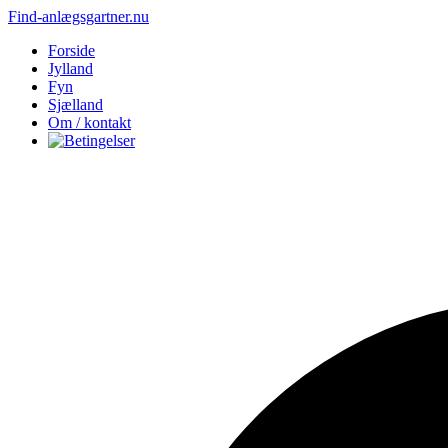
Find-anlægsgartner.nu
Forside
Jylland
Fyn
Sjælland
Om / kontakt