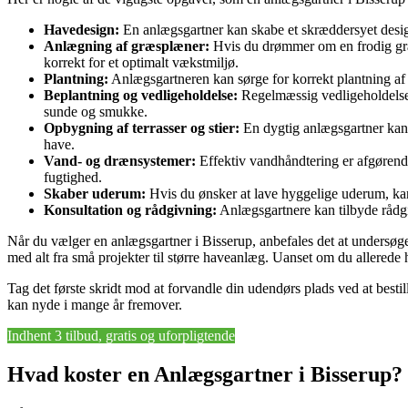
Havedesign:
En anlægsgartner kan skabe et skræddersyet design
Anlægning af græsplæner:
Hvis du drømmer om en frodig græs
korrekt for et optimalt vækstmiljø.
Plantning:
Anlægsgartneren kan sørge for korrekt plantning af b
Beplantning og vedligeholdelse:
Regelmæssig vedligeholdelse a
sunde og smukke.
Opbygning af terrasser og stier:
En dygtig anlægsgartner kan d
have.
Vand- og drænsystemer:
Effektiv vandhåndtering er afgørende
fugtighed.
Skaber uderum:
Hvis du ønsker at lave hyggelige uderum, kan 
Konsultation og rådgivning:
Anlægsgartnere kan tilbyde rådgiv
Når du vælger en anlægsgartner i Bisserup, anbefales det at undersøge
med alt fra små projekter til større haveanlæg. Uanset om du allerede
Tag det første skridt mod at forvandle din udendørs plads ved at bestil
kan nyde i mange år fremover.
Indhent 3 tilbud, gratis og uforpligtende
Hvad koster en Anlægsgartner i Bisserup?