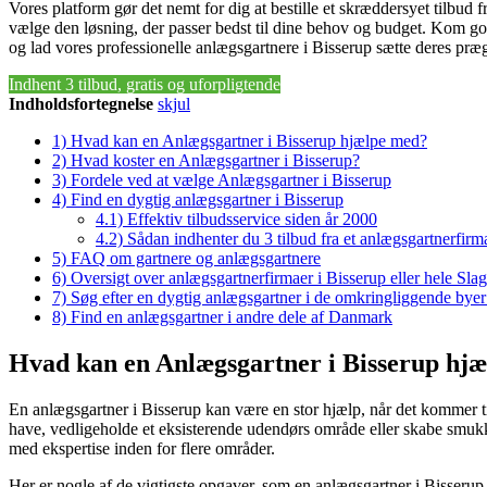
Vores platform gør det nemt for dig at bestille et skræddersyet tilbud 
vælge den løsning, der passer bedst til dine behov og budget. Kom god
og lad vores professionelle anlægsgartnere i Bisserup sætte deres præ
Indhent 3 tilbud, gratis og uforpligtende
Indholdsfortegnelse
skjul
1)
Hvad kan en Anlægsgartner i Bisserup hjælpe med?
2)
Hvad koster en Anlægsgartner i Bisserup?
3)
Fordele ved at vælge Anlægsgartner i Bisserup
4)
Find en dygtig anlægsgartner i Bisserup
4.1)
Effektiv tilbudsservice siden år 2000
4.2)
Sådan indhenter du 3 tilbud fra et anlægsgartnerfirm
5)
FAQ om gartnere og anlægsgartnere
6)
Oversigt over anlægsgartnerfirmaer i Bisserup eller hele S
7)
Søg efter en dygtig anlægsgartner i de omkringliggende byer 
8)
Find en anlægsgartner i andre dele af Danmark
Hvad kan en Anlægsgartner i Bisserup hj
En anlægsgartner i Bisserup kan være en stor hjælp, når det kommer til
have, vedligeholde et eksisterende udendørs område eller skabe smukke
med ekspertise inden for flere områder.
Her er nogle af de vigtigste opgaver, som en anlægsgartner i Bisseru