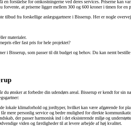
få en forståelse for omkostningerne ved deres services. Priserne kan vari
u forvente, at priserne ligger mellem 300 og 600 kroner i timen for en 
nte tilbud fra forskellige anlægsgartnere i Bisserup. Her er nogle overve
ler materialer.
pris eller fast pris for hele projektet?
r i Bisserup, som passer til dit budget og behov. Du kan nemt bestille 
erup
r du ønsker at forbedre din udendørs areal. Bisserup er kendt for sin 
ægsgartner:
de lokale klimaforhold og jordtyper, hvilket kan være afgørende for pla
u får mere personlig service og bedre mulighed for direkte kommunikati
dskab, der passer harmonisk ind i det eksisterende miljø og understøtte
vendige viden og færdigheder til at levere arbejde af høj kvalitet.