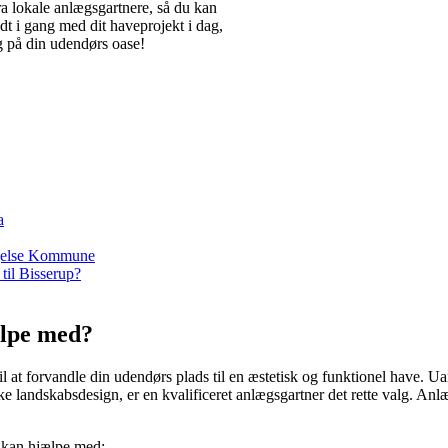
fra lokale anlægsgartnere, så du kan
t i gang med dit haveprojekt i dag,
g på din udendørs oase!
a
lagelse Kommune
til Bisserup?
ælpe med?
 at forvandle din udendørs plads til en æstetisk og funktionel have. Ua
 landskabsdesign, er en kvalificeret anlægsgartner det rette valg. Anl
p kan hjælpe med: