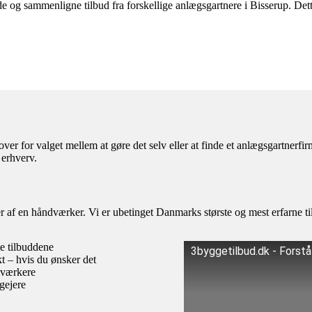
og sammenligne tilbud fra forskellige anlægsgartnere i Bisserup. Dette 
ver for valget mellem at gøre det selv eller at finde et anlægsgartnerf
 erhverv.
af en håndværker. Vi er ubetinget Danmarks største og mest erfarne til
te tilbuddene
3byggetilbud.dk - Forst
kt – hvis du ønsker det
dværkere
igejere