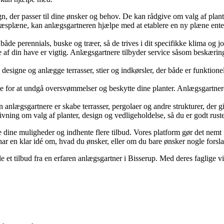
, der passer til dine ønsker og behov. De kan rådgive om valg af plant
plæne, kan anlægsgartneren hjælpe med at etablere en ny plæne enten ve
åde perennials, buske og træer, så de trives i dit specifikke klima og j
f din have er vigtig. Anlægsgartnere tilbyder service såsom beskæring, 
esigne og anlægge terrasser, stier og indkørsler, der både er funktionell
 for at undgå oversvømmelser og beskytte dine planter. Anlægsgartnere
anlægsgartnere er skabe terrasser, pergolaer og andre strukturer, der 
ning om valg af planter, design og vedligeholdelse, så du er godt rustet
 dine muligheder og indhente flere tilbud. Vores platform gør det nemt f
 har en klar idé om, hvad du ønsker, eller om du bare ønsker nogle fors
le et tilbud fra en erfaren anlægsgartner i Bisserup. Med deres faglige vi