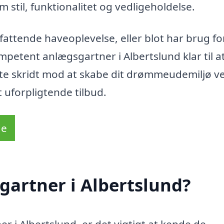
 stil, funktionalitet og vedligeholdelse.
attende haveoplevelse, eller blot har brug fo
ompetent anlægsgartner i Albertslund klar til a
ste skridt mod at skabe dit drømmeudemiljø v
 uforpligtende tilbud.
de
gartner i Albertslund?
r i Albertslund, er det vigtigt at kende de