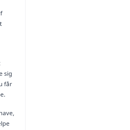
f
t
t
e sig
u får
e.
 have,
ælpe