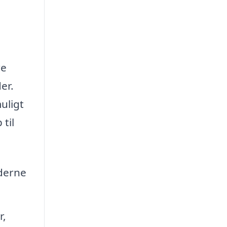
re
er.
uligt
 til
derne
r,