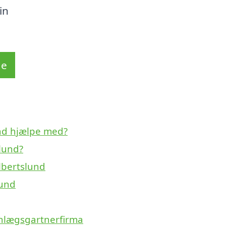
in
de
nd hjælpe med?
lund?
lbertslund
lund
anlægsgartnerfirma