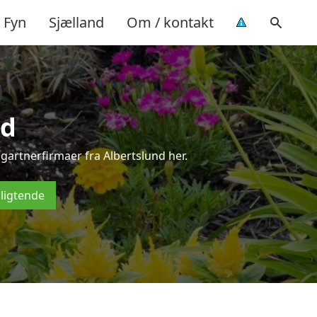
Fyn
Sjælland
Om / kontakt
nd
gartnerfirmaer fra Albertslund her.
pligtende