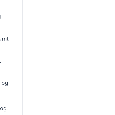
t
samt
t
l og
 og