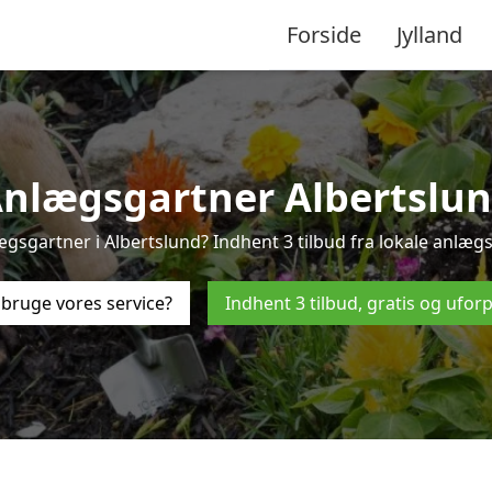
Forside
Jylland
nlægsgartner Albertslu
ægsgartner i Albertslund? Indhent 3 tilbud fra lokale anlægs
bruge vores service?
Indhent 3 tilbud, gratis og ufor