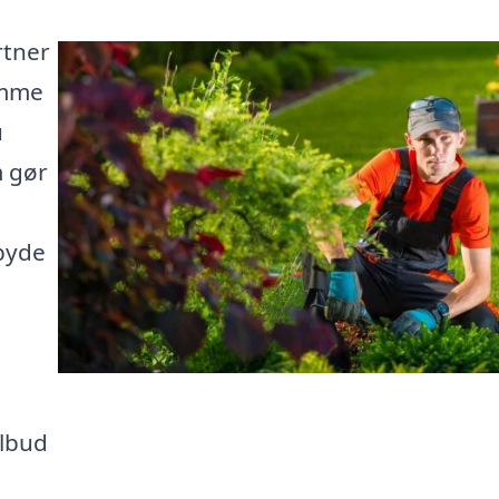
rtner
ømme
u
m gør
lbyde
ilbud