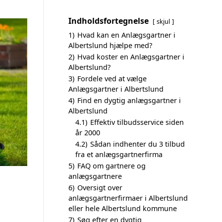
Indholdsfortegnelse
skjul
1)
Hvad kan en Anlægsgartner i
Albertslund hjælpe med?
2)
Hvad koster en Anlægsgartner i
Albertslund?
3)
Fordele ved at vælge
Anlægsgartner i Albertslund
4)
Find en dygtig anlægsgartner i
Albertslund
4.1)
Effektiv tilbudsservice siden
år 2000
4.2)
Sådan indhenter du 3 tilbud
fra et anlægsgartnerfirma
5)
FAQ om gartnere og
anlægsgartnere
6)
Oversigt over
anlægsgartnerfirmaer i Albertslund
eller hele Albertslund kommune
7)
Søg efter en dygtig