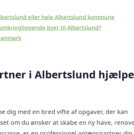
lbertslund eller hele Albertslund kommune
omkringliggende byer til Albertslund?
 Danmark
tner i Albertslund hjælpe
e dig med en bred vifte af opgaver, der kan
nset om du ønsker at skabe en ny have, renov
terrasse, er en professionel anlægsgartner din