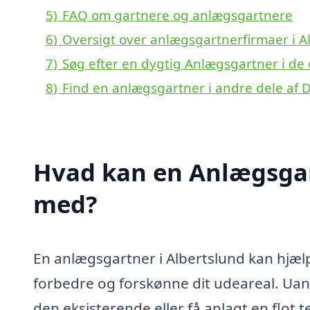
5)
FAQ om gartnere og anlægsgartnere
6)
Oversigt over anlægsgartnerfirmaer i A
7)
Søg efter en dygtig Anlægsgartner i de 
8)
Find en anlægsgartner i andre dele af
Hvad kan en Anlægsgar
med?
En anlægsgartner i Albertslund kan hjælp
forbedre og forskønne dit udeareal. Ua
den eksisterende eller få anlagt en flot 