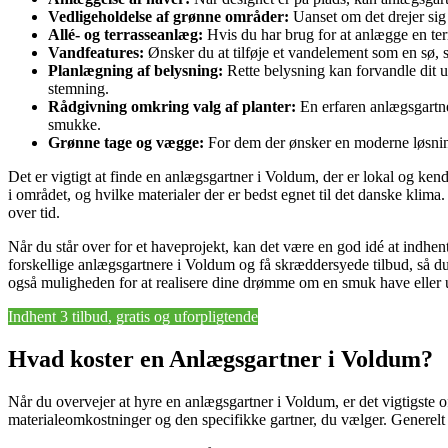
Vedligeholdelse af grønne områder:
Uanset om det drejer sig 
Allé- og terrasseanlæg:
Hvis du har brug for at anlægge en terra
Vandfeatures:
Ønsker du at tilføje et vandelement som en sø,
Planlægning af belysning:
Rette belysning kan forvandle dit 
stemning.
Rådgivning omkring valg af planter:
En erfaren anlægsgartner
smukke.
Grønne tage og vægge:
For dem der ønsker en moderne løsning
Det er vigtigt at finde en anlægsgartner i Voldum, der er lokal og kend
i området, og hvilke materialer der er bedst egnet til det danske klim
over tid.
Når du står over for et haveprojekt, kan det være en god idé at indhent
forskellige anlægsgartnere i Voldum og få skræddersyede tilbud, så d
også muligheden for at realisere dine drømme om en smuk have eller
Indhent 3 tilbud, gratis og uforpligtende
Hvad koster en Anlægsgartner i Voldum?
Når du overvejer at hyre en anlægsgartner i Voldum, er det vigtigste 
materialeomkostninger og den specifikke gartner, du vælger. Generelt s