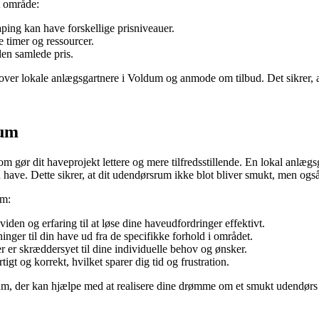
t område:
ping kan have forskellige prisniveauer.
re timer og ressourcer.
den samlede pris.
ver lokale anlægsgartnere i Voldum og anmode om tilbud. Det sikrer, at d
dum
gør dit haveprojekt lettere og mere tilfredsstillende. En lokal anlægsg
in have. Dette sikrer, at dit udendørsrum ikke blot bliver smukt, men ogs
um:
den og erfaring til at løse dine haveudfordringer effektivt.
nger til din have ud fra de specifikke forhold i området.
r er skræddersyet til dine individuelle behov og ønsker.
igt og korrekt, hvilket sparer dig tid og frustration.
 der kan hjælpe med at realisere dine drømme om et smukt udendørs ru