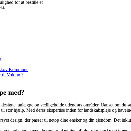
lighed for at bestille et
kt.
a
avrskov Kommune
r til Voldum?
lpe med?
at designe, anlægge og vedligeholde udendørs områder. Uanset om du ønske
il stor hjælp. Med deres ekspertise inden for landskabspleje og haveindr
yet design, der passer til netop dine ønsker og din ejendom. Det inklu
tneren anlægge haven, herunder plantning af blomster, buske og træer, 