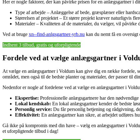
Her er nogle faktorer, der kan påvirke prisen for en anlægsgartner i di
Type af arbejde – Anlæggelse af bede, græsplæner eller hardsca
Størrelsen af projektet – Et større projekt kræver naturligvis fle
Materialer – Kvaliteten af de materialer, du vælger, vil påvirke 
Ved at bruge
xn--find-anlgsgartner-yrb.nu
kan du nemt få en oversigt o
Indhent 3 tilbud, gratis og uforpligtende
Fordele ved at vælge anlægsgartner i Vol
At vælge en anlægsgartner i Voldum kan give dig en række fordele, som 
området, men også til de bedste planter og materialer, der passer til d
Nedenfor er nogle af fordelene ved at vælge en anlægsgartner i Vold
Ekspertise:
Professionelle anlægsgartnere har den nødvendige vi
Lokal kendskab:
En lokal anlægsgartner kender de bedste løsni
Personlig service:
Du får personlig betjening og rådgivning, de
Effektivitet:
En anlægsgartner kan sikre, at arbejdet udføres hurt
Gå ikke på kompromis med din have – vælg en anlægsgartner i Voldum,
et uforpligtende tilbud i dag!