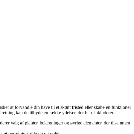
r at forvandle din have til et skønt fristed eller skabe en funktionel
etning kan de tilbyde en række ydelser, der bl.a. inkluderer:
derer valg af planter, belægninger og øvrige elementer, der tilsammen
samt opsætning af bede og volde.