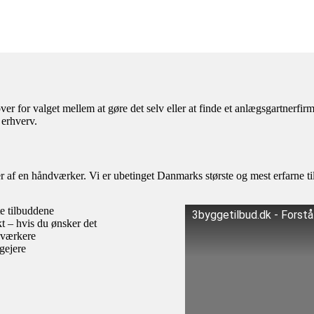
er for valget mellem at gøre det selv eller at finde et anlægsgartnerfi
 erhverv.
af en håndværker. Vi er ubetinget Danmarks største og mest erfarne til
te tilbuddene
3byggetilbud.dk - Forst
kt – hvis du ønsker det
dværkere
igejere