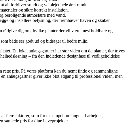
alt forbliver sundt og velplejet hele året rundt.
aterialer og sikre korrekt installation.
k og beroligende atmosfære med vand.
gge og installere belysning, der fremhæver haven og skaber
n rådgive dig om, hvilke planter der vil være mest holdbare og
m både ser godt ud og bidrager til bedre miljø.
ltatet. En lokal anlægsgartner har stor viden om de planter, der trives
 helhedsløsning – fra den indledende designfase til vedligeholdelse
 den rette pris. På vores platform kan du nemt finde og sammenligne
en anlægsgartner giver ikke blot adgang til professionel viden, men
af flere faktorer, som for eksempel omfanget af arbejdet,
en samlede pris for dine haveprojekter.