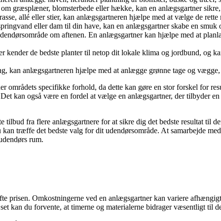
om græsplæner, blomsterbede eller hække, kan en anlægsgartner sikre, at 
sse, allé eller stier, kan anlægsgartneren hjælpe med at vælge de rette m
 springvand eller dam til din have, kan en anlægsgartner skabe en smu
udendørsområde om aftenen. En anlægsgartner kan hjælpe med at planlæ
 kender de bedste planter til netop dit lokale klima og jordbund, og ka
, kan anlægsgartneren hjælpe med at anlægge grønne tage og vægge, so
er områdets specifikke forhold, da dette kan gøre en stor forskel for resu
a. Det kan også være en fordel at vælge en anlægsgartner, der tilbyder en
e tilbud fra flere anlægsgartnere for at sikre dig det bedste resultat til
u kan træffe det bedste valg for dit udendørsområde. At samarbejde med 
 udendørs rum.
ofte prisen. Omkostningerne ved en anlægsgartner kan variere afhængigt 
et kan du forvente, at timerne og materialerne bidrager væsentligt til d