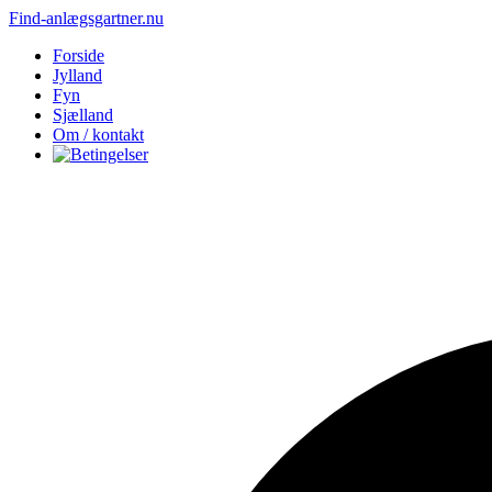
Find-anlægsgartner.nu
Forside
Jylland
Fyn
Sjælland
Om / kontakt