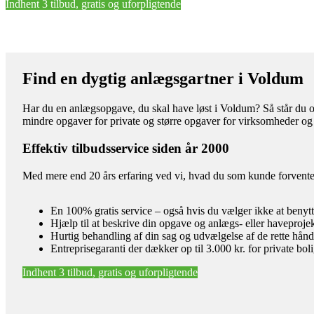
Indhent 3 tilbud, gratis og uforpligtende
Find en dygtig anlægsgartner i Voldum
Har du en anlægsopgave, du skal have løst i Voldum? Så står du ov
mindre opgaver for private og større opgaver for virksomheder og
Effektiv tilbudsservice siden år 2000
Med mere end 20 års erfaring ved vi, hvad du som kunde forventer 
En 100% gratis service – også hvis du vælger ikke at benyt
Hjælp til at beskrive din opgave og anlægs- eller haveproje
Hurtig behandling af din sag og udvælgelse af de rette hån
Entreprisegaranti der dækker op til 3.000 kr. for private bol
Indhent 3 tilbud, gratis og uforpligtende