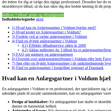
det lettere for dig at vælge den rigtige professionel. Desuden har du mu
skræddersyet tilbud, så du kan sikre dig den bedste løsning til dit proje
Indhent 3 tilbud, gratis og uforpligtende
Indholdsfortegnelse
skjul
1)
Hvad kan en Anlægsgartner i Voldum hjælpe med?
2)
Hvad koster en Anlægsgartner i Voldum?
3)
Fordele ved at vælge anlægsgartner i Voldum
4)
Find en dygtig anlægsgartner i Voldum
4.1)
Effektiv tilbudsservice siden år 2000
4.2)
Sådan indhenter du 3 tilbud fra et anlægsgartnerfirm
5)
FAQ om gartnere og anlægsgartnere
6)
Oversigt over anlægsgartnerfirmaer i Voldum eller hele F
7)
Søg efter en dygtig Anlægsgartner i de omkringliggende bye
8)
Find en anlægsgartner i forskellige regioner af Danmark
Hvad kan en Anlægsgartner i Voldum hjæ
En anlægsgartner i Voldum er en professionel, der specialiserer sig i 
udendørs plads til sociale sammenkomster, kan en anlægsgartner være t
Design af landskaber:
En anlægsgartner kan skabe et skrædders
danner en harmonisk helhed.
Anlæggelse af haver:
Når designet er på plads, kan anlægsgar