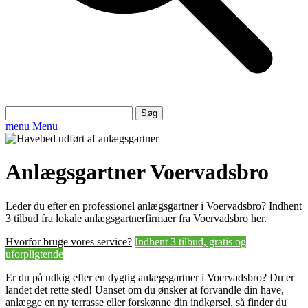
Søg
efter:
menu
Menu
Anlægsgartner Voervadsbro
Leder du efter en professionel anlægsgartner i Voervadsbro? Indhent
3 tilbud fra lokale anlægsgartnerfirmaer fra Voervadsbro her.
Hvorfor bruge vores service?
Indhent 3 tilbud, gratis og
uforpligtende
Er du på udkig efter en dygtig anlægsgartner i Voervadsbro? Du er
landet det rette sted! Uanset om du ønsker at forvandle din have,
anlægge en ny terrasse eller forskønne din indkørsel, så finder du