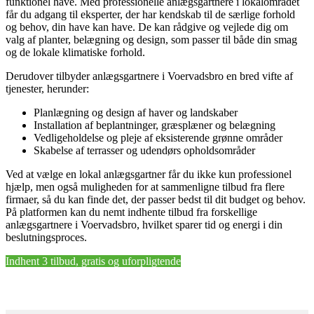
funktionel have. Med professionelle anlægsgartnere i lokalområdet
får du adgang til eksperter, der har kendskab til de særlige forhold
og behov, din have kan have. De kan rådgive og vejlede dig om
valg af planter, belægning og design, som passer til både din smag
og de lokale klimatiske forhold.
Derudover tilbyder anlægsgartnere i Voervadsbro en bred vifte af
tjenester, herunder:
Planlægning og design af haver og landskaber
Installation af beplantninger, græsplæner og belægning
Vedligeholdelse og pleje af eksisterende grønne områder
Skabelse af terrasser og udendørs opholdsområder
Ved at vælge en lokal anlægsgartner får du ikke kun professionel
hjælp, men også muligheden for at sammenligne tilbud fra flere
firmaer, så du kan finde det, der passer bedst til dit budget og behov.
På platformen kan du nemt indhente tilbud fra forskellige
anlægsgartnere i Voervadsbro, hvilket sparer tid og energi i din
beslutningsproces.
Indhent 3 tilbud, gratis og uforpligtende