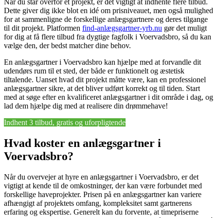
Når du står overfor et projekt, er det vigtigt at indhente flere tilbud.
Dette giver dig ikke blot en idé om prisniveauet, men også mulighed
for at sammenligne de forskellige anlægsgartnere og deres tilgange
til dit projekt. Platformen
find-anlægsgartner-yrb.nu
gør det muligt
for dig at få flere tilbud fra dygtige fagfolk i Voervadsbro, så du kan
vælge den, der bedst matcher dine behov.
En anlægsgartner i Voervadsbro kan hjælpe med at forvandle dit
udendørs rum til et sted, der både er funktionelt og æstetisk
tiltalende. Uanset hvad dit projekt måtte være, kan en professionel
anlægsgartner sikre, at det bliver udført korrekt og til tiden. Start
med at søge efter en kvalificeret anlægsgartner i dit område i dag, og
lad dem hjælpe dig med at realisere din drømmehave!
Indhent 3 tilbud, gratis og uforpligtende
Hvad koster en anlægsgartner i
Voervadsbro?
Når du overvejer at hyre en anlægsgartner i Voervadsbro, er det
vigtigt at kende til de omkostninger, der kan være forbundet med
forskellige haveprojekter. Prisen på en anlægsgartner kan variere
afhængigt af projektets omfang, kompleksitet samt gartnerens
erfaring og ekspertise. Generelt kan du forvente, at timepriserne