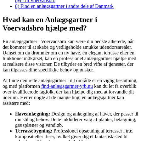
byer til Voervadsbro
8)
Find en anlægsgartner i andre dele af Danmark
Hvad kan en Anlægsgartner i
Voervadsbro hjælpe med?
En anlægsgartner i Voervadsbro kan være din bedste allierede, når
det kommer til at skabe og vedligeholde smukke udendørsarealer.
Uanset om du drømmer om en ny have, en elegant terrasse eller en
funktionel indkørsel, kan en professionel anlægsgartner hjælpe med
at realisere disse visioner. De tilbyder en bred vifte af tjenester, der
kan tilpasses dine specifikke behov og ønsker.
At finde den rette anlægsgartner i dit område er en vigtig beslutning,
og med platformen
find-anlægsgartner-yrb.nu
kan du let få overblik
over kvalificerede fagfolk, der kan hjælpe dig med at forvandle dit
uderum. Her er nogle af de mange ting, en anlægsgartner kan
assistere med:
Haveanlægning:
Design og anlægning af haver, der passer til
din stil og behov. Dette inkluderer valg af planter, belægning,
græsplæner og vandløb.
Terrassebygning:
Professionel opsætning af terrasser i træ,
komposit eller fliser, hvilket giver dig et fantastisk sted til