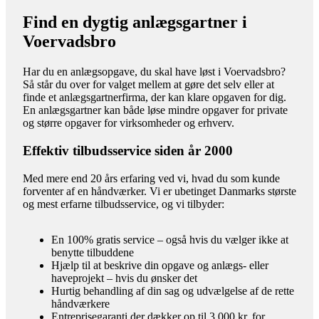
Find en dygtig anlægsgartner i
Voervadsbro
Har du en anlægsopgave, du skal have løst i Voervadsbro?
Så står du over for valget mellem at gøre det selv eller at
finde et anlægsgartnerfirma, der kan klare opgaven for dig.
En anlægsgartner kan både løse mindre opgaver for private
og større opgaver for virksomheder og erhverv.
Effektiv tilbudsservice siden år 2000
Med mere end 20 års erfaring ved vi, hvad du som kunde
forventer af en håndværker. Vi er ubetinget Danmarks største
og mest erfarne tilbudsservice, og vi tilbyder:
En 100% gratis service – også hvis du vælger ikke at
benytte tilbuddene
Hjælp til at beskrive din opgave og anlægs- eller
haveprojekt – hvis du ønsker det
Hurtig behandling af din sag og udvælgelse af de rette
håndværkere
Entreprisegaranti der dækker op til 3.000 kr. for