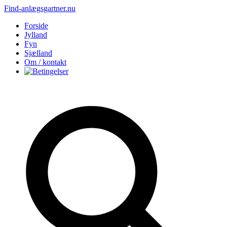
Find-anlægsgartner.nu
Forside
Jylland
Fyn
Sjælland
Om / kontakt