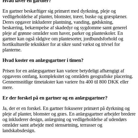
Hvad laver en gartner?
En gartner beskæftiger sig primært med dyrkning, pleje og
vedligeholdelse af planter, blomster, træer, buske og græsplæner.
Deres opgaver inkluderer plantning, vanding, gødskning,
beskæring, bekæmpelse af skadedyr og sygdomme samt generel
pleje af grønne områder som haver, parker og planteskoler. En
gartner kan også rådgive om plantesorter, jordbundsforhold og
hortikulturelle teknikker for at sikre sund vækst og trivsel for
planterne.
Hvad koster en anlægsgartner i timen?
Prisen for en anlægsgartner kan variere betydeligt afhængigt af
opgavens omfang, kompleksitet og områdets geografiske placering.
Gennemsnitlige timetakster kan variere fra 400 til 800 DKK eller
mere.
Er der forskel på en gartner og en anlægsgartner?
Ja, der er en forskel. En gartner fokuserer primært på dyrkning og
pleje af planter, blomster og græs. En anlægsgartner arbejder bredere
og inkluderer design, anlægning og vedligeholdelse af udendørs
områder samt arbejde med stensætning, terrasser og
landskabsdesign.