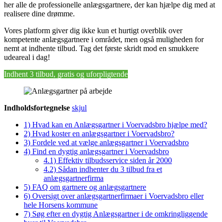
her alle de professionelle anlægsgartnere, der kan hjælpe dig med at
realisere dine drømme.
Vores platform giver dig ikke kun et hurtigt overblik over
kompetente anlægsgartnere i området, men også muligheden for
nemt at indhente tilbud. Tag det første skridt mod en smukkere
udeareal i dag!
Indhent 3 tilbud, gratis og uforpligtende
Indholdsfortegnelse
skjul
1)
Hvad kan en Anlægsgartner i Voervadsbro hjælpe med?
2)
Hvad koster en anlægsgartner i Voervadsbro?
3)
Fordele ved at vælge anlægsgartner i Voervadsbro
4)
Find en dygtig anlægsgartner i Voervadsbro
4.1)
Effektiv tilbudsservice siden år 2000
4.2)
Sådan indhenter du 3 tilbud fra et
anlægsgartnerfirma
5)
FAQ om gartnere og anlægsgartnere
6)
Oversigt over anlægsgartnerfirmaer i Voervadsbro eller
hele Horsens kommune
7)
Søg efter en dygtig Anlægsgartner i de omkringliggende