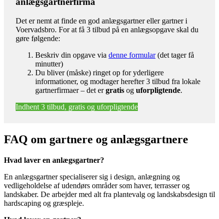
anlægsgartnerfirma
Det er nemt at finde en god anlægsgartner eller gartner i
Voervadsbro. For at få 3 tilbud på en anlægsopgave skal du
gøre følgende:
Beskriv din opgave via
denne formular
(det tager få
minutter)
Du bliver (måske) ringet op for yderligere
informationer, og modtager herefter 3 tilbud fra lokale
gartnerfirmaer – det er
gratis
og
uforpligtende
.
Indhent 3 tilbud, gratis og uforpligtende
FAQ om gartnere og anlægsgartnere
Hvad laver en anlægsgartner?
En anlægsgartner specialiserer sig i design, anlægning og
vedligeholdelse af udendørs områder som haver, terrasser og
landskaber. De arbejder med alt fra plantevalg og landskabsdesign til
hardscaping og græspleje.