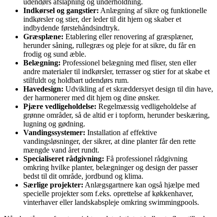
udendørs afslapning og underholdning.
Indkørsel og gangstier:
Anlægning af sikre og funktionelle
indkørsler og stier, der leder til dit hjem og skaber et
indbydende førstehåndsindtryk.
Græsplæne:
Etablering eller renovering af græsplæner,
herunder såning, rullegræs og pleje for at sikre, du får en
frodig og sund æble.
Belægning:
Professionel belægning med fliser, sten eller
andre materialer til indkørsler, terrasser og stier for at skabe et
stilfuldt og holdbart udendørs rum.
Havedesign:
Udvikling af et skræddersyet design til din have,
der harmonerer med dit hjem og dine ønsker.
Pjære vedligeholdelse:
Regelmæssig vedligeholdelse af
grønne områder, så de altid er i topform, herunder beskæring,
lugning og gødning.
Vandingssystemer:
Installation af effektive
vandingsløsninger, der sikrer, at dine planter får den rette
mængde vand året rundt.
Specialiseret rådgivning:
Få professionel rådgivning
omkring hvilke planter, belægninger og design der passer
bedst til dit område, jordbund og klima.
Særlige projekter:
Anlægsgartnere kan også hjælpe med
specielle projekter som f.eks. oprettelse af køkkenhaver,
vinterhaver eller landskabspleje omkring swimmingpools.