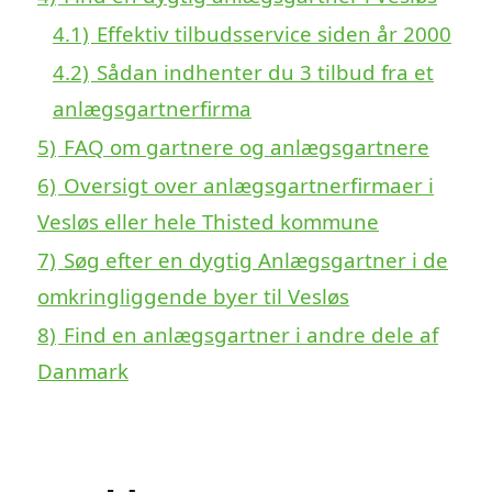
4.1)
Effektiv tilbudsservice siden år 2000
4.2)
Sådan indhenter du 3 tilbud fra et
anlægsgartnerfirma
5)
FAQ om gartnere og anlægsgartnere
6)
Oversigt over anlægsgartnerfirmaer i
Vesløs eller hele Thisted kommune
7)
Søg efter en dygtig Anlægsgartner i de
omkringliggende byer til Vesløs
8)
Find en anlægsgartner i andre dele af
Danmark