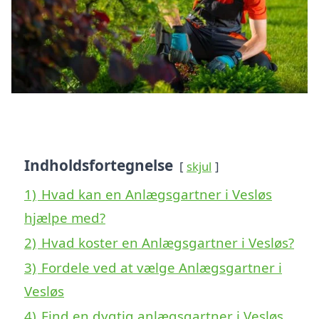
Indholdsfortegnelse
skjul
1)
Hvad kan en Anlægsgartner i Vesløs
hjælpe med?
2)
Hvad koster en Anlægsgartner i Vesløs?
3)
Fordele ved at vælge Anlægsgartner i
Vesløs
4)
Find en dygtig anlægsgartner i Vesløs