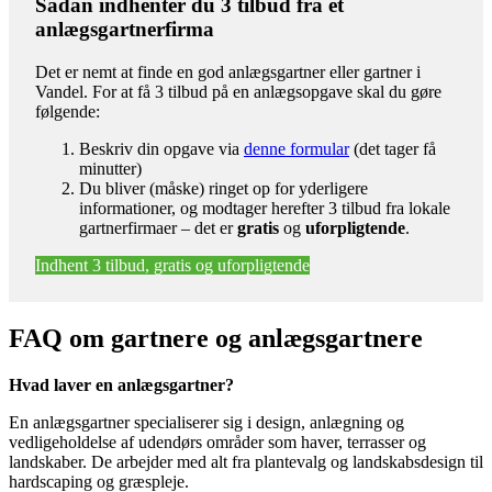
Sådan indhenter du 3 tilbud fra et
anlægsgartnerfirma
Det er nemt at finde en god anlægsgartner eller gartner i
Vandel. For at få 3 tilbud på en anlægsopgave skal du gøre
følgende:
Beskriv din opgave via
denne formular
(det tager få
minutter)
Du bliver (måske) ringet op for yderligere
informationer, og modtager herefter 3 tilbud fra lokale
gartnerfirmaer – det er
gratis
og
uforpligtende
.
Indhent 3 tilbud, gratis og uforpligtende
FAQ om gartnere og anlægsgartnere
Hvad laver en anlægsgartner?
En anlægsgartner specialiserer sig i design, anlægning og
vedligeholdelse af udendørs områder som haver, terrasser og
landskaber. De arbejder med alt fra plantevalg og landskabsdesign til
hardscaping og græspleje.