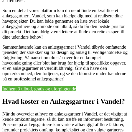
år fremover.
Som en del af vores platform kan du nemt finde en kvalificeret
anlægsgartner i Vandel, som kan hjælpe dig med at realisere dine
haveprojekter. Du kan både gennemse en liste over lokale
anlægsgartnere og anmode om tilbud, så du får den bedste pris for
dit projekt. Det har aldrig været lettere at finde den rette ekspert til
dine udendørs behov!
Sammenfattende kan en anlægsgartner i Vandel tilbyde omfattende
tjenester, der strækker sig fra design og anlæg til vedligeholdelse og
rådgivning. Så uanset om du står over for en komplet
haveomlægning eller blot har brug for hjælp til specifikke opgaver,
er en anlægsgartner et værdifuldt valg. Giv din have den
opmærksomhed, den fortjener, og se den blomstre under hænderne
på en professionel anlægsgartner!
Indhent 3 tilbud, gratis og uforpligtende
Hvad koster en Anlægsgartner i Vandel?
Når du overvejer at hyre en anlægsgartner i Vandel, er det vigtigt at
kende omkostningerne, så du kan træffe en informeret beslutning.
Priserne på anlægsgartnere kan variere afhængigt af flere faktorer,
herunder projektets omfang, kompleksitet og den valgte gartneres