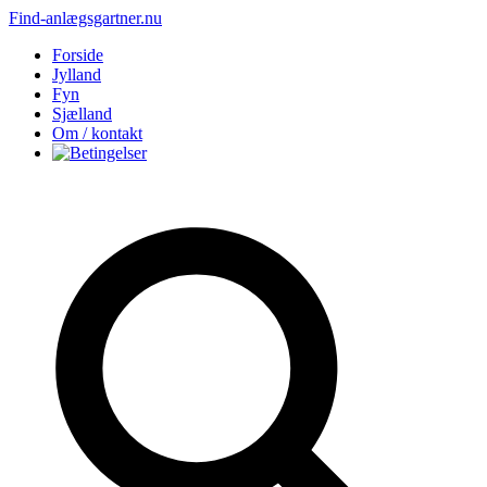
Find-anlægsgartner.nu
Forside
Jylland
Fyn
Sjælland
Om / kontakt