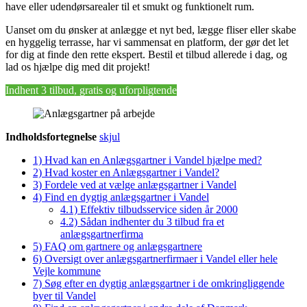
have eller udendørsarealer til et smukt og funktionelt rum.
Uanset om du ønsker at anlægge et nyt bed, lægge fliser eller skabe
en hyggelig terrasse, har vi sammensat en platform, der gør det let
for dig at finde den rette ekspert. Bestil et tilbud allerede i dag, og
lad os hjælpe dig med dit projekt!
Indhent 3 tilbud, gratis og uforpligtende
Indholdsfortegnelse
skjul
1)
Hvad kan en Anlægsgartner i Vandel hjælpe med?
2)
Hvad koster en Anlægsgartner i Vandel?
3)
Fordele ved at vælge anlægsgartner i Vandel
4)
Find en dygtig anlægsgartner i Vandel
4.1)
Effektiv tilbudsservice siden år 2000
4.2)
Sådan indhenter du 3 tilbud fra et
anlægsgartnerfirma
5)
FAQ om gartnere og anlægsgartnere
6)
Oversigt over anlægsgartnerfirmaer i Vandel eller hele
Vejle kommune
7)
Søg efter en dygtig anlægsgartner i de omkringliggende
byer til Vandel