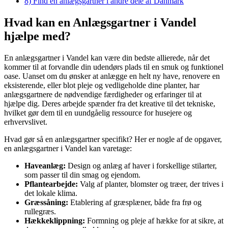
8)
Find en anlægsgartner i andre dele af Danmark
Hvad kan en Anlægsgartner i Vandel
hjælpe med?
En anlægsgartner i Vandel kan være din bedste allierede, når det
kommer til at forvandle din udendørs plads til en smuk og funktionel
oase. Uanset om du ønsker at anlægge en helt ny have, renovere en
eksisterende, eller blot pleje og vedligeholde dine planter, har
anlægsgartnere de nødvendige færdigheder og erfaringer til at
hjælpe dig. Deres arbejde spænder fra det kreative til det tekniske,
hvilket gør dem til en uundgåelig ressource for husejere og
erhvervslivet.
Hvad gør så en anlægsgartner specifikt? Her er nogle af de opgaver,
en anlægsgartner i Vandel kan varetage:
Haveanlæg:
Design og anlæg af haver i forskellige stilarter,
som passer til din smag og ejendom.
Pflantearbejde:
Valg af planter, blomster og træer, der trives i
det lokale klima.
Græssåning:
Etablering af græsplæner, både fra frø og
rullegræs.
Hækkeklippning:
Formning og pleje af hække for at sikre, at