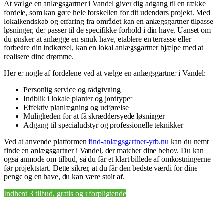
At vælge en anlægsgartner i Vandel giver dig adgang til en række
fordele, som kan gøre hele forskellen for dit udendørs projekt. Med
lokalkendskab og erfaring fra området kan en anlægsgartner tilpasse
løsninger, der passer til de specifikke forhold i din have. Uanset om
du ønsker at anlægge en smuk have, etablere en terrasse eller
forbedre din indkørsel, kan en lokal anlægsgartner hjælpe med at
realisere dine drømme.
Her er nogle af fordelene ved at vælge en anlægsgartner i Vandel:
Personlig service og rådgivning
Indblik i lokale planter og jordtyper
Effektiv planlægning og udførelse
Muligheden for at få skræddersyede løsninger
Adgang til specialudstyr og professionelle teknikker
Ved at anvende platformen
find-anlægsgartner-yrb.nu
kan du nemt
finde en anlægsgartner i Vandel, der matcher dine behov. Du kan
også anmode om tilbud, så du får et klart billede af omkostningerne
før projektstart. Dette sikrer, at du får den bedste værdi for dine
penge og en have, du kan være stolt af.
Indhent 3 tilbud, gratis og uforpligtende