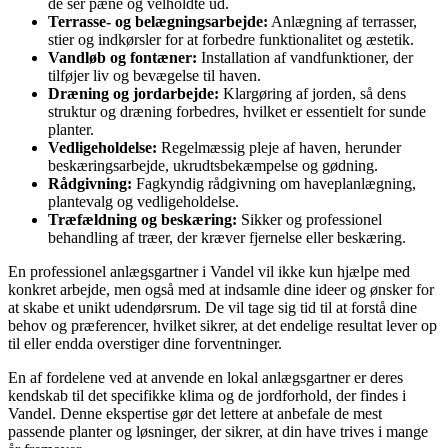
de ser pæne og velholdte ud.
Terrasse- og belægningsarbejde:
Anlægning af terrasser,
stier og indkørsler for at forbedre funktionalitet og æstetik.
Vandløb og fontæner:
Installation af vandfunktioner, der
tilføjer liv og bevægelse til haven.
Dræning og jordarbejde:
Klargøring af jorden, så dens
struktur og dræning forbedres, hvilket er essentielt for sunde
planter.
Vedligeholdelse:
Regelmæssig pleje af haven, herunder
beskæringsarbejde, ukrudtsbekæmpelse og gødning.
Rådgivning:
Fagkyndig rådgivning om haveplanlægning,
plantevalg og vedligeholdelse.
Træfældning og beskæring:
Sikker og professionel
behandling af træer, der kræver fjernelse eller beskæring.
En professionel anlægsgartner i Vandel vil ikke kun hjælpe med
konkret arbejde, men også med at indsamle dine ideer og ønsker for
at skabe et unikt udendørsrum. De vil tage sig tid til at forstå dine
behov og præferencer, hvilket sikrer, at det endelige resultat lever op
til eller endda overstiger dine forventninger.
En af fordelene ved at anvende en lokal anlægsgartner er deres
kendskab til det specifikke klima og de jordforhold, der findes i
Vandel. Denne ekspertise gør det lettere at anbefale de mest
passende planter og løsninger, der sikrer, at din have trives i mange