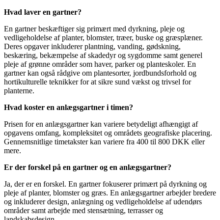
Hvad laver en gartner?
En gartner beskæftiger sig primært med dyrkning, pleje og
vedligeholdelse af planter, blomster, træer, buske og græsplæner.
Deres opgaver inkluderer plantning, vanding, gødskning,
beskæring, bekæmpelse af skadedyr og sygdomme samt generel
pleje af grønne områder som haver, parker og planteskoler. En
gartner kan også rådgive om plantesorter, jordbundsforhold og
hortikulturelle teknikker for at sikre sund vækst og trivsel for
planterne.
Hvad koster en anlægsgartner i timen?
Prisen for en anlægsgartner kan variere betydeligt afhængigt af
opgavens omfang, kompleksitet og områdets geografiske placering.
Gennemsnitlige timetakster kan variere fra 400 til 800 DKK eller
mere.
Er der forskel på en gartner og en anlægsgartner?
Ja, der er en forskel. En gartner fokuserer primært på dyrkning og
pleje af planter, blomster og græs. En anlægsgartner arbejder bredere
og inkluderer design, anlægning og vedligeholdelse af udendørs
områder samt arbejde med stensætning, terrasser og
landskabsdesign.