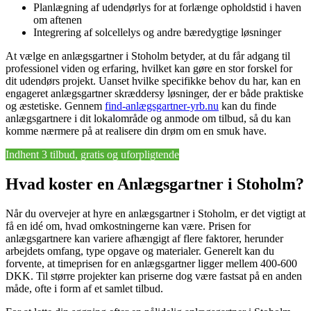
Planlægning af udendørlys for at forlænge opholdstid i haven
om aftenen
Integrering af solcellelys og andre bæredygtige løsninger
At vælge en anlægsgartner i Stoholm betyder, at du får adgang til
professionel viden og erfaring, hvilket kan gøre en stor forskel for
dit udendørs projekt. Uanset hvilke specifikke behov du har, kan en
engageret anlægsgartner skræddersy løsninger, der er både praktiske
og æstetiske. Gennem
find-anlægsgartner-yrb.nu
kan du finde
anlægsgartnere i dit lokalområde og anmode om tilbud, så du kan
komme nærmere på at realisere din drøm om en smuk have.
Indhent 3 tilbud, gratis og uforpligtende
Hvad koster en Anlægsgartner i Stoholm?
Når du overvejer at hyre en anlægsgartner i Stoholm, er det vigtigt at
få en idé om, hvad omkostningerne kan være. Prisen for
anlægsgartnere kan variere afhængigt af flere faktorer, herunder
arbejdets omfang, type opgave og materialer. Generelt kan du
forvente, at timeprisen for en anlægsgartner ligger mellem 400-600
DKK. Til større projekter kan priserne dog være fastsat på en anden
måde, ofte i form af et samlet tilbud.