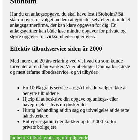
Stoholm
Har du en anlægsopgave, du skal have løst i Stoholm? Så
står du over for valget mellem at gøre det selv eller at finde et
anlægsgartnerfirma, der kan klare opgaven for dig. En
anlægsgartner kan både løse mindre opgaver for private og
større opgaver for virksomheder og erhverv.
Effektiv tilbudsservice siden år 2000
Med mere end 20 års erfaring ved vi, hvad du som kunde
forventer af en håndværker. Vi er ubetinget Danmarks største
og mest erfarne tilbudsservice, og vi tilbyder:
En 100% gratis service – også hvis du vælger ikke at
benytte tilbuddene
Hjælp til at beskrive din opgave og anlægs- eller
haveprojekt – hvis du ønsker det
Hurtig behandling af din sag og udvælgelse af de rette
håndværkere
Entreprisegaranti der dækker op til 3.000 kr. for
private boligejere
Indhent 3 tilbud, gratis og uforpligtende