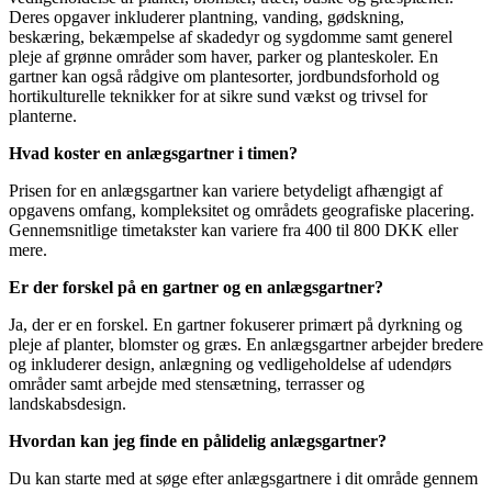
Deres opgaver inkluderer plantning, vanding, gødskning,
beskæring, bekæmpelse af skadedyr og sygdomme samt generel
pleje af grønne områder som haver, parker og planteskoler. En
gartner kan også rådgive om plantesorter, jordbundsforhold og
hortikulturelle teknikker for at sikre sund vækst og trivsel for
planterne.
Hvad koster en anlægsgartner i timen?
Prisen for en anlægsgartner kan variere betydeligt afhængigt af
opgavens omfang, kompleksitet og områdets geografiske placering.
Gennemsnitlige timetakster kan variere fra 400 til 800 DKK eller
mere.
Er der forskel på en gartner og en anlægsgartner?
Ja, der er en forskel. En gartner fokuserer primært på dyrkning og
pleje af planter, blomster og græs. En anlægsgartner arbejder bredere
og inkluderer design, anlægning og vedligeholdelse af udendørs
områder samt arbejde med stensætning, terrasser og
landskabsdesign.
Hvordan kan jeg finde en pålidelig anlægsgartner?
Du kan starte med at søge efter anlægsgartnere i dit område gennem