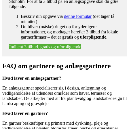
Stoholm. For at få 3 tilbud på en anlægsopgave skal du gøre
følgende:
Beskriv din opgave via
denne formular
(det tager få
minutter)
Du bliver (måske) ringet op for yderligere
informationer, og modtager herefter 3 tilbud fra lokale
gartnerfirmaer – det er
gratis
og
uforpligtende
.
Indhent 3 tilbud, gratis og uforpligtende
FAQ om gartnere og anlægsgartnere
Hvad laver en anlægsgartner?
En anlægsgartner specialiserer sig i design, anlægning og
vedligeholdelse af udendørs områder som haver, terrasser og
landskaber. De arbejder med alt fra plantevalg og landskabsdesign til
hardscaping og græspleje.
Hvad laver en gartner?
En gartner beskæftiger sig primært med dyrkning, pleje og
vedligeholdelse af planter, blomster, træer, buske og græsplæner.