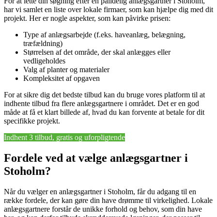
For at lette din søgning efter en pålidelig anlægsgartner i Stoholm,
har vi samlet en liste over lokale firmaer, som kan hjælpe dig med dit
projekt. Her er nogle aspekter, som kan påvirke prisen:
Type af anlægsarbejde (f.eks. haveanlæg, belægning,
træfældning)
Størrelsen af det område, der skal anlægges eller
vedligeholdes
Valg af planter og materialer
Kompleksitet af opgaven
For at sikre dig det bedste tilbud kan du bruge vores platform til at
indhente tilbud fra flere anlægsgartnere i området. Det er en god
måde at få et klart billede af, hvad du kan forvente at betale for dit
specifikke projekt.
Indhent 3 tilbud, gratis og uforpligtende
Fordele ved at vælge anlægsgartner i
Stoholm?
Når du vælger en anlægsgartner i Stoholm, får du adgang til en
række fordele, der kan gøre din have drømme til virkelighed. Lokale
anlægsgartnere forstår de unikke forhold og behov, som din have