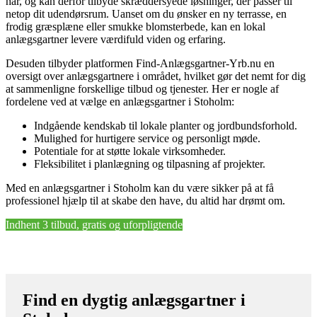
har, og kan derfor tilbyde skræddersyede løsninger, der passer til
netop dit udendørsrum. Uanset om du ønsker en ny terrasse, en
frodig græsplæne eller smukke blomsterbede, kan en lokal
anlægsgartner levere værdifuld viden og erfaring.
Desuden tilbyder platformen Find-Anlægsgartner-Yrb.nu en
oversigt over anlægsgartnere i området, hvilket gør det nemt for dig
at sammenligne forskellige tilbud og tjenester. Her er nogle af
fordelene ved at vælge en anlægsgartner i Stoholm:
Indgående kendskab til lokale planter og jordbundsforhold.
Mulighed for hurtigere service og personligt møde.
Potentiale for at støtte lokale virksomheder.
Fleksibilitet i planlægning og tilpasning af projekter.
Med en anlægsgartner i Stoholm kan du være sikker på at få
professionel hjælp til at skabe den have, du altid har drømt om.
Indhent 3 tilbud, gratis og uforpligtende
Find en dygtig anlægsgartner i