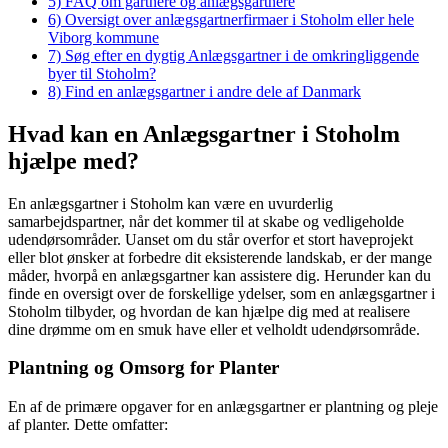
5)
FAQ om gartnere og anlægsgartnere
6)
Oversigt over anlægsgartnerfirmaer i Stoholm eller hele
Viborg kommune
7)
Søg efter en dygtig Anlægsgartner i de omkringliggende
byer til Stoholm?
8)
Find en anlægsgartner i andre dele af Danmark
Hvad kan en Anlægsgartner i Stoholm
hjælpe med?
En anlægsgartner i Stoholm kan være en uvurderlig
samarbejdspartner, når det kommer til at skabe og vedligeholde
udendørsområder. Uanset om du står overfor et stort haveprojekt
eller blot ønsker at forbedre dit eksisterende landskab, er der mange
måder, hvorpå en anlægsgartner kan assistere dig. Herunder kan du
finde en oversigt over de forskellige ydelser, som en anlægsgartner i
Stoholm tilbyder, og hvordan de kan hjælpe dig med at realisere
dine drømme om en smuk have eller et velholdt udendørsområde.
Plantning og Omsorg for Planter
En af de primære opgaver for en anlægsgartner er plantning og pleje
af planter. Dette omfatter: