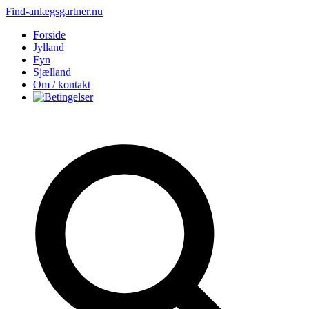
Find-anlægsgartner.nu
Forside
Jylland
Fyn
Sjælland
Om / kontakt