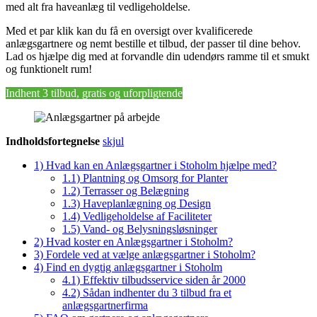
med alt fra haveanlæg til vedligeholdelse.
Med et par klik kan du få en oversigt over kvalificerede
anlægsgartnere og nemt bestille et tilbud, der passer til dine behov.
Lad os hjælpe dig med at forvandle din udendørs ramme til et smukt
og funktionelt rum!
Indhent 3 tilbud, gratis og uforpligtende
Indholdsfortegnelse
skjul
1)
Hvad kan en Anlægsgartner i Stoholm hjælpe med?
1.1)
Plantning og Omsorg for Planter
1.2)
Terrasser og Belægning
1.3)
Haveplanlægning og Design
1.4)
Vedligeholdelse af Faciliteter
1.5)
Vand- og Belysningsløsninger
2)
Hvad koster en Anlægsgartner i Stoholm?
3)
Fordele ved at vælge anlægsgartner i Stoholm?
4)
Find en dygtig anlægsgartner i Stoholm
4.1)
Effektiv tilbudsservice siden år 2000
4.2)
Sådan indhenter du 3 tilbud fra et
anlægsgartnerfirma