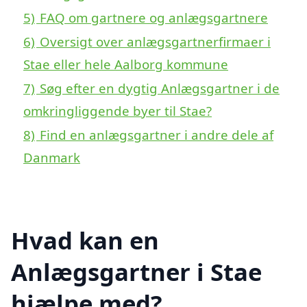
5)
FAQ om gartnere og anlægsgartnere
6)
Oversigt over anlægsgartnerfirmaer i
Stae eller hele Aalborg kommune
7)
Søg efter en dygtig Anlægsgartner i de
omkringliggende byer til Stae?
8)
Find en anlægsgartner i andre dele af
Danmark
Hvad kan en
Anlægsgartner i Stae
hjælpe med?