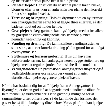
og materialer der vil passe bedst til din grund.
Plantearbejde:
Uanset om du ønsker at plante træer, buske,
blomster eller græs, kan en anlægsgartner plante dem korrekt
for at sikre optimal vækst.
Terrasse og belægning:
Hvis du drømmer om en ny terrasse,
kan anlægsgartneren sørge for at lægge fliser eller træ, så den
både ser godt ud og holder længe.
Græspleje:
Anlægsgartnere kan også hjælpe med at installere
ny græsplæne eller vedligeholde eksisterende plæner,
herunder gødskning og klipning.
Vanding og dræning:
De kan installere vandingssystemer
samt sikre, at der er korrekt dræning på din grund for at undgå
oversvømmelser.
Støttemure og terrænregulering:
Hvis din have har
udfordrende terræn, kan anlægsgartneren bygge støttemure og
hjælpe med at regulere jorden for at skabe flade områder.
Vedligeholdelse:
En professionel anlægsgartner tilbyder også
vedligeholdelsesservice såsom beskæring af planter,
ukrudtsbekæmpelse og generel pleje af haven.
Når du har besluttet dig for at få hjælp fra en Anlægsgartner i
Ryomgård, er det en god idé at begynde med at indhente tilbud fra
flere forskellige virksomheder. Dette giver dig mulighed for at
sammenligne priser og services, så du kan finde den løsning, der
passer bedst til dit budget og dine behov. Vores platform kan hjælpe