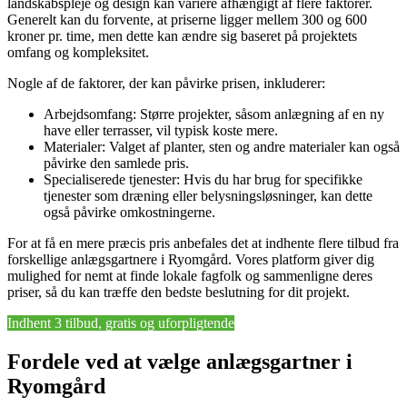
landskabspleje og design kan variere afhængigt af flere faktorer.
Generelt kan du forvente, at priserne ligger mellem 300 og 600
kroner pr. time, men dette kan ændre sig baseret på projektets
omfang og kompleksitet.
Nogle af de faktorer, der kan påvirke prisen, inkluderer:
Arbejdsomfang: Større projekter, såsom anlægning af en ny
have eller terrasser, vil typisk koste mere.
Materialer: Valget af planter, sten og andre materialer kan også
påvirke den samlede pris.
Specialiserede tjenester: Hvis du har brug for specifikke
tjenester som dræning eller belysningsløsninger, kan dette
også påvirke omkostningerne.
For at få en mere præcis pris anbefales det at indhente flere tilbud fra
forskellige anlægsgartnere i Ryomgård. Vores platform giver dig
mulighed for nemt at finde lokale fagfolk og sammenligne deres
priser, så du kan træffe den bedste beslutning for dit projekt.
Indhent 3 tilbud, gratis og uforpligtende
Fordele ved at vælge anlægsgartner i
Ryomgård