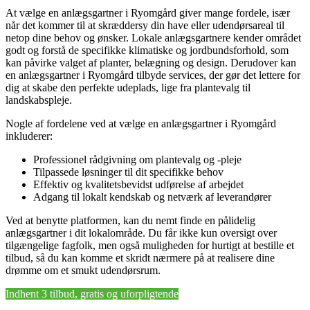
At vælge en anlægsgartner i Ryomgård giver mange fordele, især
når det kommer til at skræddersy din have eller udendørsareal til
netop dine behov og ønsker. Lokale anlægsgartnere kender området
godt og forstå de specifikke klimatiske og jordbundsforhold, som
kan påvirke valget af planter, belægning og design. Derudover kan
en anlægsgartner i Ryomgård tilbyde services, der gør det lettere for
dig at skabe den perfekte udeplads, lige fra plantevalg til
landskabspleje.
Nogle af fordelene ved at vælge en anlægsgartner i Ryomgård
inkluderer:
Professionel rådgivning om plantevalg og -pleje
Tilpassede løsninger til dit specifikke behov
Effektiv og kvalitetsbevidst udførelse af arbejdet
Adgang til lokalt kendskab og netværk af leverandører
Ved at benytte platformen, kan du nemt finde en pålidelig
anlægsgartner i dit lokalområde. Du får ikke kun oversigt over
tilgængelige fagfolk, men også muligheden for hurtigt at bestille et
tilbud, så du kan komme et skridt nærmere på at realisere dine
drømme om et smukt udendørsrum.
Indhent 3 tilbud, gratis og uforpligtende