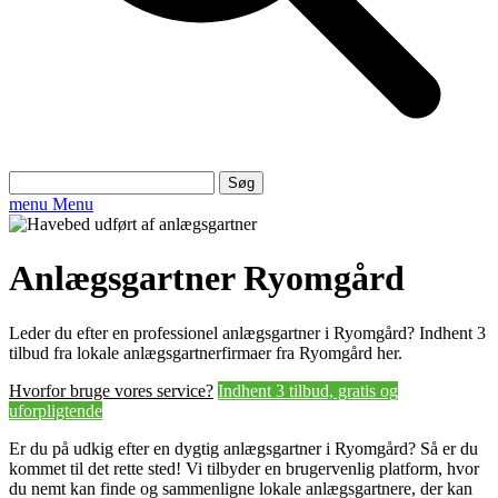
Søg
efter:
menu
Menu
Anlægsgartner Ryomgård
Leder du efter en professionel anlægsgartner i Ryomgård? Indhent 3
tilbud fra lokale anlægsgartnerfirmaer fra Ryomgård her.
Hvorfor bruge vores service?
Indhent 3 tilbud, gratis og
uforpligtende
Er du på udkig efter en dygtig anlægsgartner i Ryomgård? Så er du
kommet til det rette sted! Vi tilbyder en brugervenlig platform, hvor
du nemt kan finde og sammenligne lokale anlægsgartnere, der kan