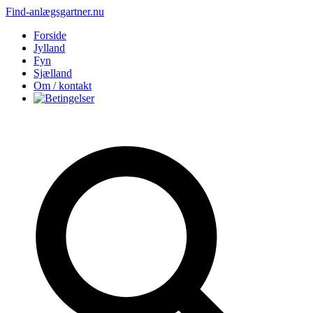
Find-anlægsgartner.nu
Forside
Jylland
Fyn
Sjælland
Om / kontakt