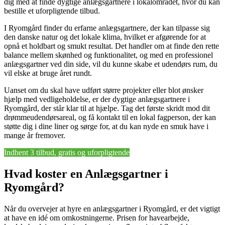
dig med at finde dygtige anlægsgartnere i lokalområdet, hvor du kan
bestille et uforpligtende tilbud.
I Ryomgård finder du erfarne anlægsgartnere, der kan tilpasse sig
den danske natur og det lokale klima, hvilket er afgørende for at
opnå et holdbart og smukt resultat. Det handler om at finde den rette
balance mellem skønhed og funktionalitet, og med en professionel
anlægsgartner ved din side, vil du kunne skabe et udendørs rum, du
vil elske at bruge året rundt.
Uanset om du skal have udført større projekter eller blot ønsker
hjælp med vedligeholdelse, er der dygtige anlægsgartnere i
Ryomgård, der står klar til at hjælpe. Tag det første skridt mod dit
drømmeudendørsareal, og få kontakt til en lokal fagperson, der kan
støtte dig i dine liner og sørge for, at du kan nyde en smuk have i
mange år fremover.
Indhent 3 tilbud, gratis og uforpligtende
Hvad koster en Anlægsgartner i
Ryomgård?
Når du overvejer at hyre en anlægsgartner i Ryomgård, er det vigtigt
at have en idé om omkostningerne. Prisen for havearbejde,