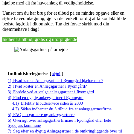
hjælpe med alt fra haveanlæg til vedligeholdelse.
Uanset om du har brug for et tilbud på en mindre opgave eller en
større haveomlægning, gør vi det enkelt for dig at få kontakt til de
bedste fagfolk i dit område. Tag det første skridt mod din
drømmehave i dag!
Indhent 3 tilbud, gratis og uforpligtende
Indholdsfortegnelse
skjul
1)
Hvad kan en Anlægsgartner i Ryomgård hjælpe med?
2)
Hvad koster en Anlægsgartner i Ryomgård?
3)
Fordele ved at vælge anlægsgartner i Ryomgård
4)
Find en dygtig anlægsgartner i Ryomgård
4.1)
Effektiv tilbudsservice siden år 2000
4.2)
Sådan indhenter du 3 tilbud fra et anlægsgartnerfirma
5)
FAQ om gartnere og anlægsgartnere
6)
Oversigt over anlægsgartnerfirmaer i Ryomgård eller hele
Syddjurs kommune
7)
Søg efter en dygtig Anlægsgartner i de omkringliggende byer til