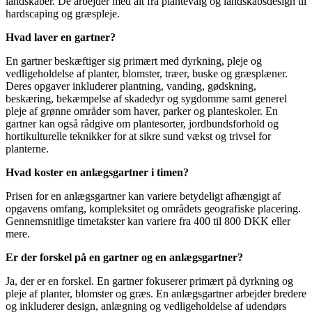
landskaber. De arbejder med alt fra plantevalg og landskabsdesign til
hardscaping og græspleje.
Hvad laver en gartner?
En gartner beskæftiger sig primært med dyrkning, pleje og
vedligeholdelse af planter, blomster, træer, buske og græsplæner.
Deres opgaver inkluderer plantning, vanding, gødskning,
beskæring, bekæmpelse af skadedyr og sygdomme samt generel
pleje af grønne områder som haver, parker og planteskoler. En
gartner kan også rådgive om plantesorter, jordbundsforhold og
hortikulturelle teknikker for at sikre sund vækst og trivsel for
planterne.
Hvad koster en anlægsgartner i timen?
Prisen for en anlægsgartner kan variere betydeligt afhængigt af
opgavens omfang, kompleksitet og områdets geografiske placering.
Gennemsnitlige timetakster kan variere fra 400 til 800 DKK eller
mere.
Er der forskel på en gartner og en anlægsgartner?
Ja, der er en forskel. En gartner fokuserer primært på dyrkning og
pleje af planter, blomster og græs. En anlægsgartner arbejder bredere
og inkluderer design, anlægning og vedligeholdelse af udendørs