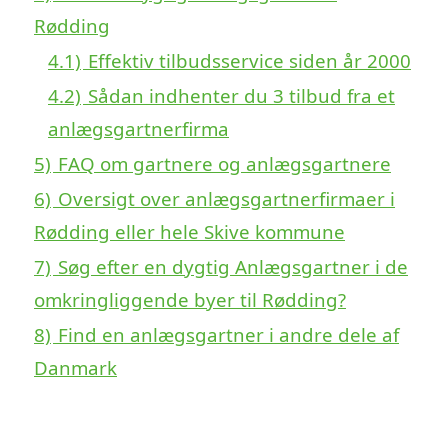
Rødding
4.1)
Effektiv tilbudsservice siden år 2000
4.2)
Sådan indhenter du 3 tilbud fra et
anlægsgartnerfirma
5)
FAQ om gartnere og anlægsgartnere
6)
Oversigt over anlægsgartnerfirmaer i
Rødding eller hele Skive kommune
7)
Søg efter en dygtig Anlægsgartner i de
omkringliggende byer til Rødding?
8)
Find en anlægsgartner i andre dele af
Danmark