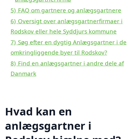
5)
FAQ om gartnere og anlægsgartnere
6)
Oversigt over anlægsgartnerfirmaer i
Rodskov eller hele Syddjurs kommune
7)
Søg efter en dygtig Anlægsgartner i de
omkringliggende byer til Rodskov?
8)
Find en anlægsgartner i andre dele af
Danmark
Hvad kan en
anlægsgartner i