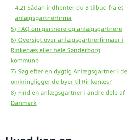
4.2)
Sådan indhenter du 3 tilbud fra et
anlægsgartnerfirma
5)
FAQ om gartnere og anlægsgartnere
6)
Oversigt over anlægsgartnerfirmaer i
Rinkenæs eller hele Sønderborg
kommune
7)
Søg efter en dygtig Anlægsgartner i de
omkringliggende byer til Rinkenæs?
8)
Find en anlægsgartner i andre dele af
Danmark