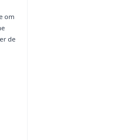
de om
ne
ler de