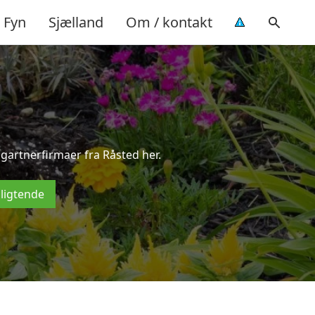
Fyn
Sjælland
Om / kontakt
sgartnerfirmaer fra Råsted her.
pligtende