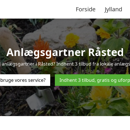
Forside
Jylland
Anlægsgartner Råsted
 anlægsgartner i Råsted? Indhent 3 tilbud fra lokale anlæg
bruge vores service?
Indhent 3 tilbud, gratis og ufor