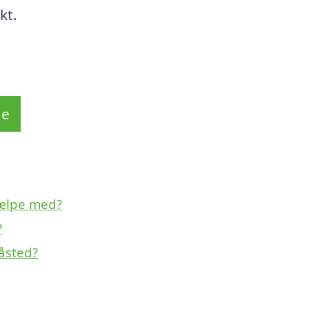
kt.
de
jælpe med?
?
åsted?