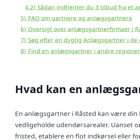
4.2)
Sådan indhenter du 3 tilbud fra et 
5)
FAQ om gartnere og anlægsgartnere
6)
Oversigt over anlægsgartnerfirmaer i 
7)
Søg efter en dygtig Anlægsgartner i de
8)
Find en anlægsgartner i andre regione
Hvad kan en anlægsgar
En anlægsgartner i Råsted kan være din 
vedligeholde udendørsarealer. Uanset om
fristed, etablere en flot indkørsel elle