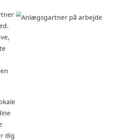
rtner
ed.
ave,
te
den
lokale
dine
e
r dig