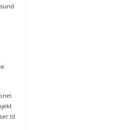
 sund
e
ne
onel
ojekt
er til