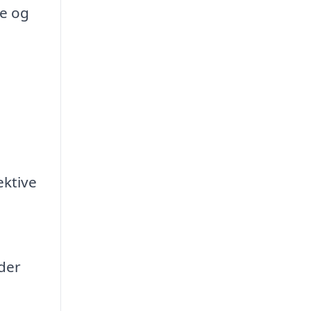
e og
ektive
der