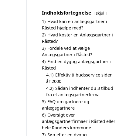
Indholdsfortegnelse
skjul
1)
Hvad kan en anlægsgartner i
Råsted hjælpe med?
2)
Hvad koster en Anlægsgartner i
Råsted?
3)
Fordele ved at vælge
Anlægsgartner i Råsted?
4)
Find en dygtig anlægsgartner i
Råsted
4.1)
Effektiv tilbudsservice siden
år 2000
4.2)
Sådan indhenter du 3 tilbud
fra et anlægsgartnerfirma
5)
FAQ om gartnere og
anlægsgartnere
6)
Oversigt over
anlægsgartnerfirmaer i Råsted eller
hele Randers kommune
7)
Søg efter en dygtig