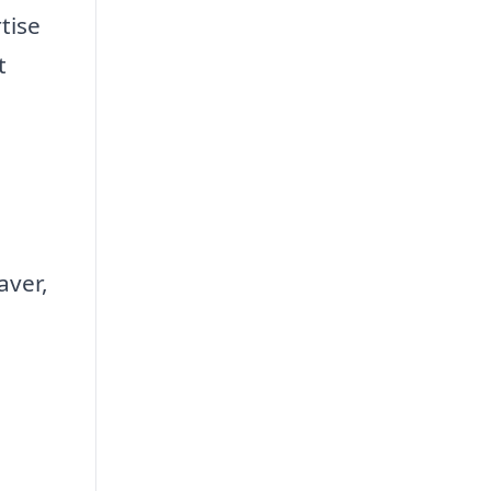
tise
t
aver,