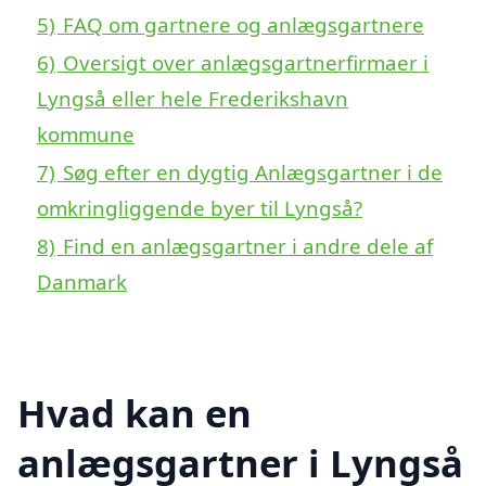
5)
FAQ om gartnere og anlægsgartnere
6)
Oversigt over anlægsgartnerfirmaer i
Lyngså eller hele Frederikshavn
kommune
7)
Søg efter en dygtig Anlægsgartner i de
omkringliggende byer til Lyngså?
8)
Find en anlægsgartner i andre dele af
Danmark
Hvad kan en
anlægsgartner i Lyngså