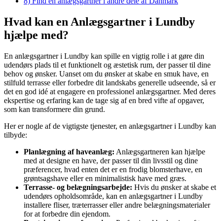
8)
Find en anlægsgartner i andre dele af Danmark
Hvad kan en Anlægsgartner i Lundby
hjælpe med?
En anlægsgartner i Lundby kan spille en vigtig rolle i at gøre din
udendørs plads til et funktionelt og æstetisk rum, der passer til dine
behov og ønsker. Uanset om du ønsker at skabe en smuk have, en
stilfuld terrasse eller forbedre dit landskabs generelle udseende, så er
det en god idé at engagere en professionel anlægsgartner. Med deres
ekspertise og erfaring kan de tage sig af en bred vifte af opgaver,
som kan transformere din grund.
Her er nogle af de vigtigste tjenester, en anlægsgartner i Lundby kan
tilbyde:
Planlægning af haveanlæg:
Anlægsgartneren kan hjælpe
med at designe en have, der passer til din livsstil og dine
præferencer, hvad enten det er en frodig blomsterhave, en
grøntsagshave eller en minimalistisk have med græs.
Terrasse- og belægningsarbejde:
Hvis du ønsker at skabe et
udendørs opholdsområde, kan en anlægsgartner i Lundby
installere fliser, træterrasser eller andre belægningsmaterialer
for at forbedre din ejendom.