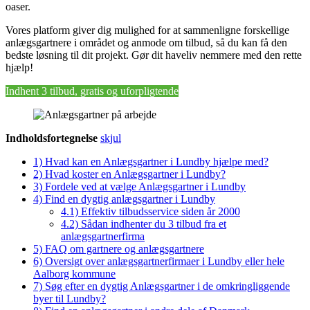
oaser.
Vores platform giver dig mulighed for at sammenligne forskellige
anlægsgartnere i området og anmode om tilbud, så du kan få den
bedste løsning til dit projekt. Gør dit haveliv nemmere med den rette
hjælp!
Indhent 3 tilbud, gratis og uforpligtende
Indholdsfortegnelse
skjul
1)
Hvad kan en Anlægsgartner i Lundby hjælpe med?
2)
Hvad koster en Anlægsgartner i Lundby?
3)
Fordele ved at vælge Anlægsgartner i Lundby
4)
Find en dygtig anlægsgartner i Lundby
4.1)
Effektiv tilbudsservice siden år 2000
4.2)
Sådan indhenter du 3 tilbud fra et
anlægsgartnerfirma
5)
FAQ om gartnere og anlægsgartnere
6)
Oversigt over anlægsgartnerfirmaer i Lundby eller hele
Aalborg kommune
7)
Søg efter en dygtig Anlægsgartner i de omkringliggende
byer til Lundby?