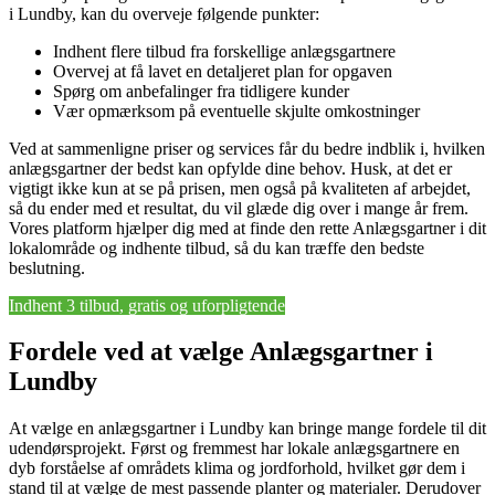
i Lundby, kan du overveje følgende punkter:
Indhent flere tilbud fra forskellige anlægsgartnere
Overvej at få lavet en detaljeret plan for opgaven
Spørg om anbefalinger fra tidligere kunder
Vær opmærksom på eventuelle skjulte omkostninger
Ved at sammenligne priser og services får du bedre indblik i, hvilken
anlægsgartner der bedst kan opfylde dine behov. Husk, at det er
vigtigt ikke kun at se på prisen, men også på kvaliteten af arbejdet,
så du ender med et resultat, du vil glæde dig over i mange år frem.
Vores platform hjælper dig med at finde den rette Anlægsgartner i dit
lokalområde og indhente tilbud, så du kan træffe den bedste
beslutning.
Indhent 3 tilbud, gratis og uforpligtende
Fordele ved at vælge Anlægsgartner i
Lundby
At vælge en anlægsgartner i Lundby kan bringe mange fordele til dit
udendørsprojekt. Først og fremmest har lokale anlægsgartnere en
dyb forståelse af områdets klima og jordforhold, hvilket gør dem i
stand til at vælge de mest passende planter og materialer. Derudover