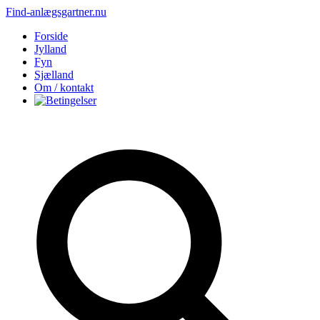
Find-anlægsgartner.nu
Forside
Jylland
Fyn
Sjælland
Om / kontakt