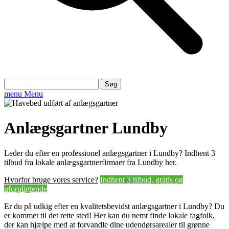
Søg
efter:
menu
Menu
Anlægsgartner Lundby
Leder du efter en professionel anlægsgartner i Lundby? Indhent 3
tilbud fra lokale anlægsgartnerfirmaer fra Lundby her.
Hvorfor bruge vores service?
Indhent 3 tilbud, gratis og
uforpligtende
Er du på udkig efter en kvalitetsbevidst anlægsgartner i Lundby? Du
er kommet til det rette sted! Her kan du nemt finde lokale fagfolk,
der kan hjælpe med at forvandle dine udendørsarealer til grønne