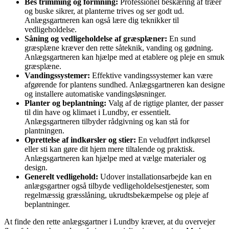
Bes trimming og formning:
Professionel beskæring af træer
og buske sikrer, at planterne trives og ser godt ud.
Anlægsgartneren kan også lære dig teknikker til
vedligeholdelse.
Såning og vedligeholdelse af græsplæner:
En sund
græsplæne kræver den rette såteknik, vanding og gødning.
Anlægsgartneren kan hjælpe med at etablere og pleje en smuk
græsplæne.
Vandingssystemer:
Effektive vandingssystemer kan være
afgørende for plantens sundhed. Anlægsgartneren kan designe
og installere automatiske vandingsløsninger.
Planter og beplantning:
Valg af de rigtige planter, der passer
til din have og klimaet i Lundby, er essentielt.
Anlægsgartneren tilbyder rådgivning og kan stå for
plantningen.
Oprettelse af indkørsler og stier:
En veludført indkørsel
eller sti kan gøre dit hjem mere tiltalende og praktisk.
Anlægsgartneren kan hjælpe med at vælge materialer og
design.
Generelt vedligehold:
Udover installationsarbejde kan en
anlægsgartner også tilbyde vedligeholdelsestjenester, som
regelmæssig græsslåning, ukrudtsbekæmpelse og pleje af
beplantninger.
At finde den rette anlægsgartner i Lundby kræver, at du overvejer