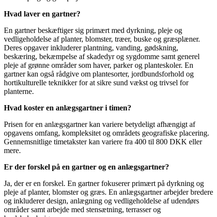
Hvad laver en gartner?
En gartner beskæftiger sig primært med dyrkning, pleje og
vedligeholdelse af planter, blomster, træer, buske og græsplæner.
Deres opgaver inkluderer plantning, vanding, gødskning,
beskæring, bekæmpelse af skadedyr og sygdomme samt generel
pleje af grønne områder som haver, parker og planteskoler. En
gartner kan også rådgive om plantesorter, jordbundsforhold og
hortikulturelle teknikker for at sikre sund vækst og trivsel for
planterne.
Hvad koster en anlægsgartner i timen?
Prisen for en anlægsgartner kan variere betydeligt afhængigt af
opgavens omfang, kompleksitet og områdets geografiske placering.
Gennemsnitlige timetakster kan variere fra 400 til 800 DKK eller
mere.
Er der forskel på en gartner og en anlægsgartner?
Ja, der er en forskel. En gartner fokuserer primært på dyrkning og
pleje af planter, blomster og græs. En anlægsgartner arbejder bredere
og inkluderer design, anlægning og vedligeholdelse af udendørs
områder samt arbejde med stensætning, terrasser og