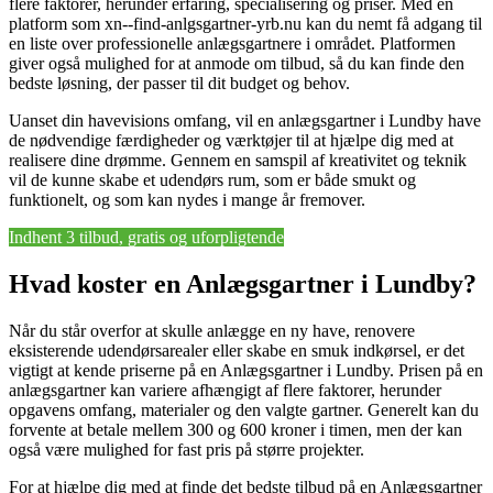
flere faktorer, herunder erfaring, specialisering og priser. Med en
platform som xn--find-anlgsgartner-yrb.nu kan du nemt få adgang til
en liste over professionelle anlægsgartnere i området. Platformen
giver også mulighed for at anmode om tilbud, så du kan finde den
bedste løsning, der passer til dit budget og behov.
Uanset din havevisions omfang, vil en anlægsgartner i Lundby have
de nødvendige færdigheder og værktøjer til at hjælpe dig med at
realisere dine drømme. Gennem en samspil af kreativitet og teknik
vil de kunne skabe et udendørs rum, som er både smukt og
funktionelt, og som kan nydes i mange år fremover.
Indhent 3 tilbud, gratis og uforpligtende
Hvad koster en Anlægsgartner i Lundby?
Når du står overfor at skulle anlægge en ny have, renovere
eksisterende udendørsarealer eller skabe en smuk indkørsel, er det
vigtigt at kende priserne på en Anlægsgartner i Lundby. Prisen på en
anlægsgartner kan variere afhængigt af flere faktorer, herunder
opgavens omfang, materialer og den valgte gartner. Generelt kan du
forvente at betale mellem 300 og 600 kroner i timen, men der kan
også være mulighed for fast pris på større projekter.
For at hjælpe dig med at finde det bedste tilbud på en Anlægsgartner