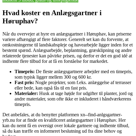
Hvad koster en Anlægsgartner i
Høruphav?
Når du overvejer at hyre en anlægsgartner i Høruphav, kan priserne
variere afhængigt af flere faktorer. Generelt set kan du forvente, at
omkostningerne til landskabspleje og havearbejde ligger inden for et
bestemt spænd. Anlægsarbejde, beplantning, græsklipning og andre
relaterede tjenester kan påvirke prisen, og derfor er det en god idé at
indhente flere tilbud for at få en forståelse for markedet.
Timepris:
De fleste anlægsgartnere arbejder med en timepris,
som typisk ligger mellem 300 og 600 kr.
Fast pris:
Nogle projekter, som f.eks. anlæggelse af terrasser
eller bede, kan også fås til en fast pris.
Materialer:
Husk at tage højde for udgifter til planter, jord og
andre materialer, som ofte ikke er inkluderet i håndværkerens
timepris.
Det anbefales, at du benytter platformen xn--find-anlgsgartner-
yrb.nu for at finde en kvalificeret anlægsgartner i Høruphav. Her
kan du nemt få en oversigt over lokale gartnere og indhente tilbud,
så du kan træffe en informeret beslutning ud fra dine behov og