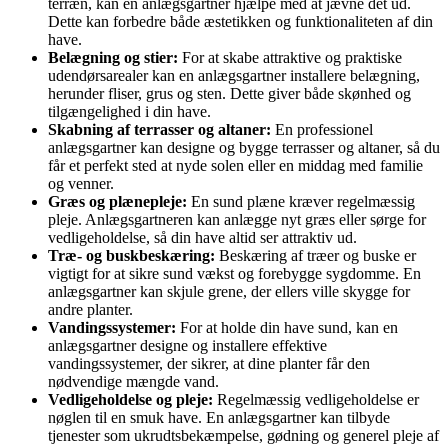
terræn, kan en anlægsgartner hjælpe med at jævne det ud.
Dette kan forbedre både æstetikken og funktionaliteten af din
have.
Belægning og stier:
For at skabe attraktive og praktiske
udendørsarealer kan en anlægsgartner installere belægning,
herunder fliser, grus og sten. Dette giver både skønhed og
tilgængelighed i din have.
Skabning af terrasser og altaner:
En professionel
anlægsgartner kan designe og bygge terrasser og altaner, så du
får et perfekt sted at nyde solen eller en middag med familie
og venner.
Græs og plænepleje:
En sund plæne kræver regelmæssig
pleje. Anlægsgartneren kan anlægge nyt græs eller sørge for
vedligeholdelse, så din have altid ser attraktiv ud.
Træ- og buskbeskæring:
Beskæring af træer og buske er
vigtigt for at sikre sund vækst og forebygge sygdomme. En
anlægsgartner kan skjule grene, der ellers ville skygge for
andre planter.
Vandingssystemer:
For at holde din have sund, kan en
anlægsgartner designe og installere effektive
vandingssystemer, der sikrer, at dine planter får den
nødvendige mængde vand.
Vedligeholdelse og pleje:
Regelmæssig vedligeholdelse er
nøglen til en smuk have. En anlægsgartner kan tilbyde
tjenester som ukrudtsbekæmpelse, gødning og generel pleje af