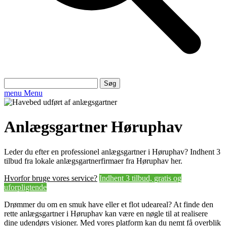
Søg
efter:
menu
Menu
Anlægsgartner Høruphav
Leder du efter en professionel anlægsgartner i Høruphav? Indhent 3
tilbud fra lokale anlægsgartnerfirmaer fra Høruphav her.
Hvorfor bruge vores service?
Indhent 3 tilbud, gratis og
uforpligtende
Drømmer du om en smuk have eller et flot udeareal? At finde den
rette anlægsgartner i Høruphav kan være en nøgle til at realisere
dine udendørs visioner. Med vores platform kan du nemt få overblik