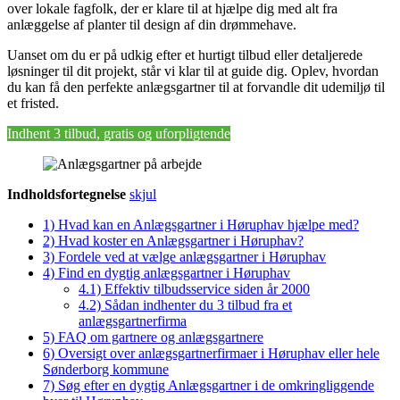
over lokale fagfolk, der er klare til at hjælpe dig med alt fra
anlæggelse af planter til design af din drømmehave.
Uanset om du er på udkig efter et hurtigt tilbud eller detaljerede
løsninger til dit projekt, står vi klar til at guide dig. Oplev, hvordan
du kan få den perfekte anlægsgartner til at forvandle dit udemiljø til
et fristed.
Indhent 3 tilbud, gratis og uforpligtende
Indholdsfortegnelse
skjul
1)
Hvad kan en Anlægsgartner i Høruphav hjælpe med?
2)
Hvad koster en Anlægsgartner i Høruphav?
3)
Fordele ved at vælge anlægsgartner i Høruphav
4)
Find en dygtig anlægsgartner i Høruphav
4.1)
Effektiv tilbudsservice siden år 2000
4.2)
Sådan indhenter du 3 tilbud fra et
anlægsgartnerfirma
5)
FAQ om gartnere og anlægsgartnere
6)
Oversigt over anlægsgartnerfirmaer i Høruphav eller hele
Sønderborg kommune
7)
Søg efter en dygtig Anlægsgartner i de omkringliggende