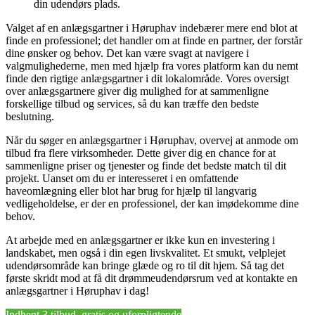
din udendørs plads.
Valget af en anlægsgartner i Høruphav indebærer mere end blot at
finde en professionel; det handler om at finde en partner, der forstår
dine ønsker og behov. Det kan være svagt at navigere i
valgmulighederne, men med hjælp fra vores platform kan du nemt
finde den rigtige anlægsgartner i dit lokalområde. Vores oversigt
over anlægsgartnere giver dig mulighed for at sammenligne
forskellige tilbud og services, så du kan træffe den bedste
beslutning.
Når du søger en anlægsgartner i Høruphav, overvej at anmode om
tilbud fra flere virksomheder. Dette giver dig en chance for at
sammenligne priser og tjenester og finde det bedste match til dit
projekt. Uanset om du er interesseret i en omfattende
haveomlægning eller blot har brug for hjælp til langvarig
vedligeholdelse, er der en professionel, der kan imødekomme dine
behov.
At arbejde med en anlægsgartner er ikke kun en investering i
landskabet, men også i din egen livskvalitet. Et smukt, velplejet
udendørsområde kan bringe glæde og ro til dit hjem. Så tag det
første skridt mod at få dit drømmeudendørsrum ved at kontakte en
anlægsgartner i Høruphav i dag!
Indhent 3 tilbud, gratis og uforpligtende