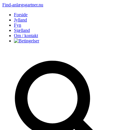
Find-anlægsgartner.nu
Forside
Jylland
Fyn
Sjælland
Om / kontakt