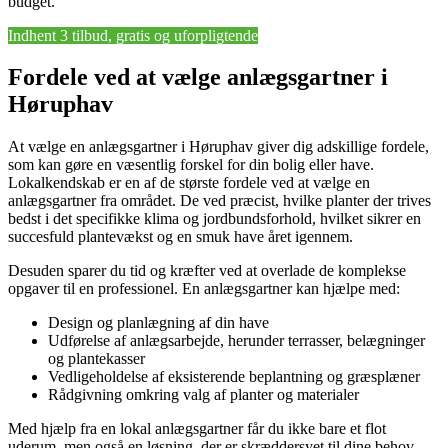
budget.
Indhent 3 tilbud, gratis og uforpligtende
Fordele ved at vælge anlægsgartner i
Høruphav
At vælge en anlægsgartner i Høruphav giver dig adskillige fordele,
som kan gøre en væsentlig forskel for din bolig eller have.
Lokalkendskab er en af de største fordele ved at vælge en
anlægsgartner fra området. De ved præcist, hvilke planter der trives
bedst i det specifikke klima og jordbundsforhold, hvilket sikrer en
succesfuld plantevækst og en smuk have året igennem.
Desuden sparer du tid og kræfter ved at overlade de komplekse
opgaver til en professionel. En anlægsgartner kan hjælpe med:
Design og planlægning af din have
Udførelse af anlægsarbejde, herunder terrasser, belægninger
og plantekasser
Vedligeholdelse af eksisterende beplantning og græsplæner
Rådgivning omkring valg af planter og materialer
Med hjælp fra en lokal anlægsgartner får du ikke bare et flot
uderum, men også en løsning, der er skræddersyet til dine behov.