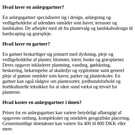
Hvad laver en anlægsgartner?
En anlægsgartner specialiserer sig i design, anlægning og
vedligeholdelse af udendørs områder som haver, terrasser og
landskaber. De arbejder med alt fra plantevalg og landskabsdesign til
hardscaping og græspleje.
Hvad laver en gartner?
En gartner beskæftiger sig primært med dyrkning, pleje og
vedligeholdelse af planter, blomster, træer, buske og græsplæner.
Deres opgaver inkluderer plantning, vanding, gødskning,
beskæring, bekæmpelse af skadedyr og sygdomme samt generel
pleje af grønne områder som haver, parker og planteskoler. En
gartner kan også rådgive om plantesorter, jordbundsforhold og
hortikulturelle teknikker for at sikre sund vækst og trivsel for
planterne.
Hvad koster en anlægsgartner i timen?
Prisen for en anlægsgartner kan variere betydeligt afhængigt af
opgavens omfang, kompleksitet og områdets geografiske placering.
Gennemsnitlige timetakster kan variere fra 400 til 800 DKK eller
mere.