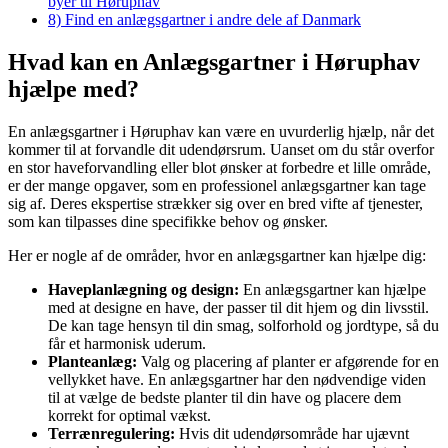
byer til Høruphav
8)
Find en anlægsgartner i andre dele af Danmark
Hvad kan en Anlægsgartner i Høruphav
hjælpe med?
En anlægsgartner i Høruphav kan være en uvurderlig hjælp, når det
kommer til at forvandle dit udendørsrum. Uanset om du står overfor
en stor haveforvandling eller blot ønsker at forbedre et lille område,
er der mange opgaver, som en professionel anlægsgartner kan tage
sig af. Deres ekspertise strækker sig over en bred vifte af tjenester,
som kan tilpasses dine specifikke behov og ønsker.
Her er nogle af de områder, hvor en anlægsgartner kan hjælpe dig:
Haveplanlægning og design:
En anlægsgartner kan hjælpe
med at designe en have, der passer til dit hjem og din livsstil.
De kan tage hensyn til din smag, solforhold og jordtype, så du
får et harmonisk uderum.
Planteanlæg:
Valg og placering af planter er afgørende for en
vellykket have. En anlægsgartner har den nødvendige viden
til at vælge de bedste planter til din have og placere dem
korrekt for optimal vækst.
Terrænregulering:
Hvis dit udendørsområde har ujævnt