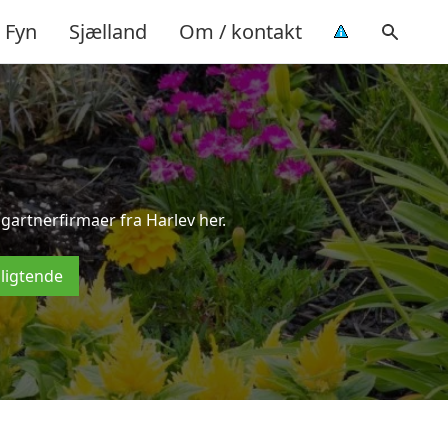
Fyn
Sjælland
Om / kontakt
gartnerfirmaer fra Harlev her.
pligtende