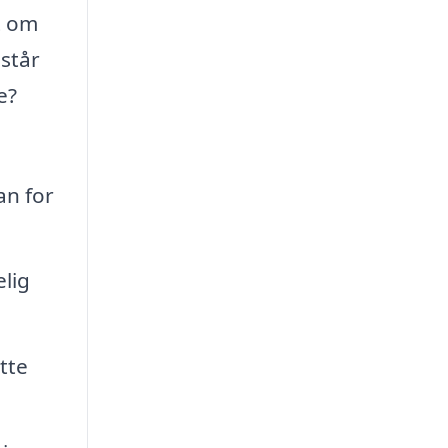
t om
står
e?
an for
elig
tte