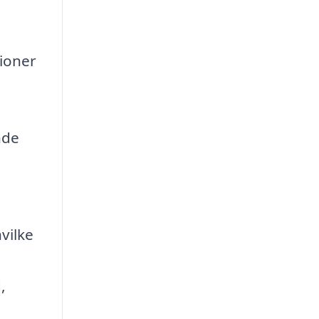
sioner
nde
vilke
,