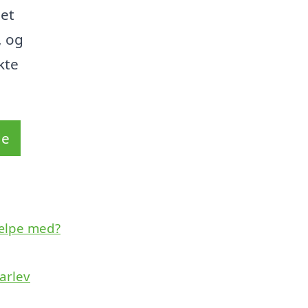
det
, og
kte
de
jælpe med?
arlev