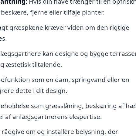
lantning:
Hvis din have trænger til en opfrisk
skære, fjerne eller tilføje planter.
agt græsplæne kræver viden om den rigtige
es.
lægsgartnere kan designe og bygge terrasse
g æstetisk tiltalende.
dfunktion som en dam, springvand eller en
ere dette i dit design.
eholdelse som græsslåning, beskæring af hæ
l af anlægsgartnerens ekspertise.
ådgive om og installere belysning, der