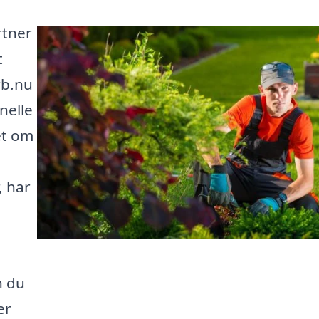
rtner
t
rb.nu
nelle
et om
, har
n du
er