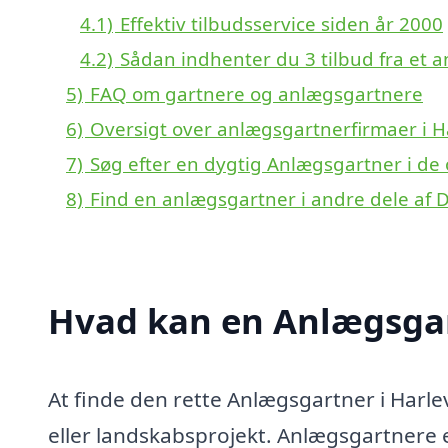
4.1)
Effektiv tilbudsservice siden år 2000
4.2)
Sådan indhenter du 3 tilbud fra et 
5)
FAQ om gartnere og anlægsgartnere
6)
Oversigt over anlægsgartnerfirmaer i 
7)
Søg efter en dygtig Anlægsgartner i de 
8)
Find en anlægsgartner i andre dele af
Hvad kan en Anlægsgar
At finde den rette Anlægsgartner i Harl
eller landskabsprojekt. Anlægsgartnere 