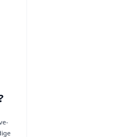
?
ve-
dige