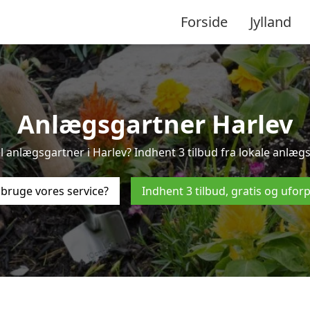
Forside
Jylland
Anlægsgartner Harlev
l anlægsgartner i Harlev? Indhent 3 tilbud fra lokale anlægs
bruge vores service?
Indhent 3 tilbud, gratis og ufor