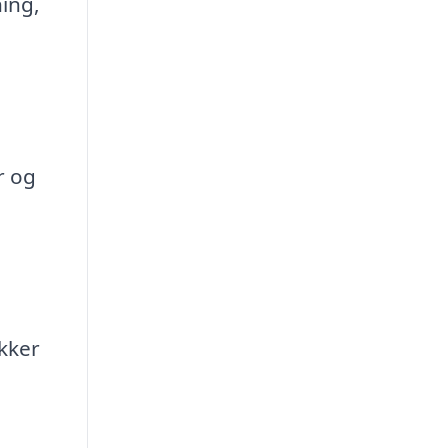
ning,
r og
kker