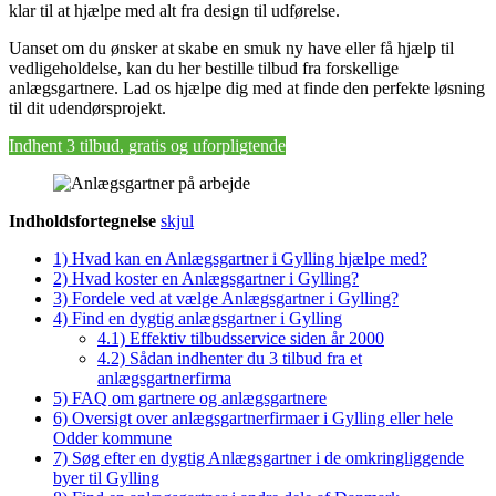
klar til at hjælpe med alt fra design til udførelse.
Uanset om du ønsker at skabe en smuk ny have eller få hjælp til
vedligeholdelse, kan du her bestille tilbud fra forskellige
anlægsgartnere. Lad os hjælpe dig med at finde den perfekte løsning
til dit udendørsprojekt.
Indhent 3 tilbud, gratis og uforpligtende
Indholdsfortegnelse
skjul
1)
Hvad kan en Anlægsgartner i Gylling hjælpe med?
2)
Hvad koster en Anlægsgartner i Gylling?
3)
Fordele ved at vælge Anlægsgartner i Gylling?
4)
Find en dygtig anlægsgartner i Gylling
4.1)
Effektiv tilbudsservice siden år 2000
4.2)
Sådan indhenter du 3 tilbud fra et
anlægsgartnerfirma
5)
FAQ om gartnere og anlægsgartnere
6)
Oversigt over anlægsgartnerfirmaer i Gylling eller hele
Odder kommune
7)
Søg efter en dygtig Anlægsgartner i de omkringliggende
byer til Gylling