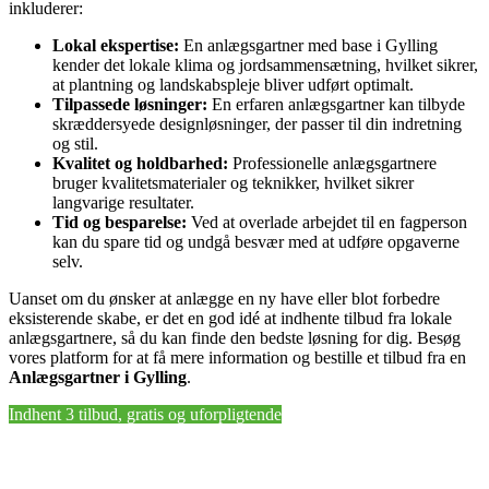
inkluderer:
Lokal ekspertise:
En anlægsgartner med base i Gylling
kender det lokale klima og jordsammensætning, hvilket sikrer,
at plantning og landskabspleje bliver udført optimalt.
Tilpassede løsninger:
En erfaren anlægsgartner kan tilbyde
skræddersyede designløsninger, der passer til din indretning
og stil.
Kvalitet og holdbarhed:
Professionelle anlægsgartnere
bruger kvalitetsmaterialer og teknikker, hvilket sikrer
langvarige resultater.
Tid og besparelse:
Ved at overlade arbejdet til en fagperson
kan du spare tid og undgå besvær med at udføre opgaverne
selv.
Uanset om du ønsker at anlægge en ny have eller blot forbedre
eksisterende skabe, er det en god idé at indhente tilbud fra lokale
anlægsgartnere, så du kan finde den bedste løsning for dig. Besøg
vores platform for at få mere information og bestille et tilbud fra en
Anlægsgartner i Gylling
.
Indhent 3 tilbud, gratis og uforpligtende