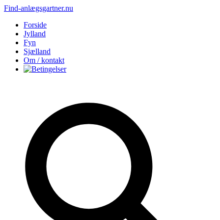
Find-anlægsgartner.nu
Forside
Jylland
Fyn
Sjælland
Om / kontakt