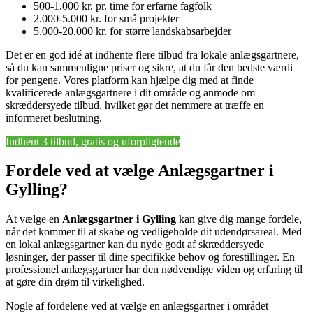
500-1.000 kr. pr. time for erfarne fagfolk
2.000-5.000 kr. for små projekter
5.000-20.000 kr. for større landskabsarbejder
Det er en god idé at indhente flere tilbud fra lokale anlægsgartnere,
så du kan sammenligne priser og sikre, at du får den bedste værdi
for pengene. Vores platform kan hjælpe dig med at finde
kvalificerede anlægsgartnere i dit område og anmode om
skræddersyede tilbud, hvilket gør det nemmere at træffe en
informeret beslutning.
Indhent 3 tilbud, gratis og uforpligtende
Fordele ved at vælge Anlægsgartner i
Gylling?
At vælge en
Anlægsgartner i Gylling
kan give dig mange fordele,
når det kommer til at skabe og vedligeholde dit udendørsareal. Med
en lokal anlægsgartner kan du nyde godt af skræddersyede
løsninger, der passer til dine specifikke behov og forestillinger. En
professionel anlægsgartner har den nødvendige viden og erfaring til
at gøre din drøm til virkelighed.
Nogle af fordelene ved at vælge en anlægsgartner i området