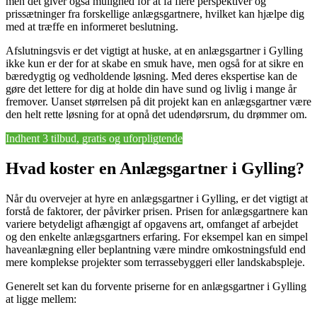
men det giver også mulighed for at få flere perspektiver og
prissætninger fra forskellige anlægsgartnere, hvilket kan hjælpe dig
med at træffe en informeret beslutning.
Afslutningsvis er det vigtigt at huske, at en anlægsgartner i Gylling
ikke kun er der for at skabe en smuk have, men også for at sikre en
bæredygtig og vedholdende løsning. Med deres ekspertise kan de
gøre det lettere for dig at holde din have sund og livlig i mange år
fremover. Uanset størrelsen på dit projekt kan en anlægsgartner være
den helt rette løsning for at opnå det udendørsrum, du drømmer om.
Indhent 3 tilbud, gratis og uforpligtende
Hvad koster en Anlægsgartner i Gylling?
Når du overvejer at hyre en anlægsgartner i Gylling, er det vigtigt at
forstå de faktorer, der påvirker prisen. Prisen for anlægsgartnere kan
variere betydeligt afhængigt af opgavens art, omfanget af arbejdet
og den enkelte anlægsgartners erfaring. For eksempel kan en simpel
haveanlægning eller beplantning være mindre omkostningsfuld end
mere komplekse projekter som terrassebyggeri eller landskabspleje.
Generelt set kan du forvente priserne for en anlægsgartner i Gylling
at ligge mellem: