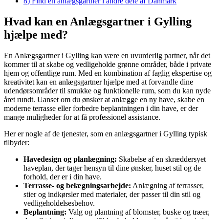
8)
Find en anlægsgartner i andre dele af Danmark
Hvad kan en Anlægsgartner i Gylling
hjælpe med?
En Anlægsgartner i Gylling kan være en uvurderlig partner, når det
kommer til at skabe og vedligeholde grønne områder, både i private
hjem og offentlige rum. Med en kombination af faglig ekspertise og
kreativitet kan en anlægsgartner hjælpe med at forvandle dine
udendørsområder til smukke og funktionelle rum, som du kan nyde
året rundt. Uanset om du ønsker at anlægge en ny have, skabe en
moderne terrasse eller forbedre beplantningen i din have, er der
mange muligheder for at få professionel assistance.
Her er nogle af de tjenester, som en anlægsgartner i Gylling typisk
tilbyder:
Havedesign og planlægning:
Skabelse af en skræddersyet
haveplan, der tager hensyn til dine ønsker, huset stil og de
forhold, der er i din have.
Terrasse- og belægningsarbejde:
Anlægning af terrasser,
stier og indkørsler med materialer, der passer til din stil og
vedligeholdelsesbehov.
Beplantning:
Valg og plantning af blomster, buske og træer,