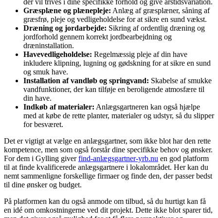
der vil trives i dine specifikke forhold og give årstidsvariation.
Græsplæne og plænepleje:
Anlæg af græsplæner, såning af
græsfrø, pleje og vedligeholdelse for at sikre en sund vækst.
Dræning og jordarbejde:
Sikring af ordentlig dræning og
jordforhold gennem korrekt jordbearbejdning og
dræninstallation.
Havevedligeholdelse:
Regelmæssig pleje af din have
inkludere klipning, lugning og gødskning for at sikre en sund
og smuk have.
Installation af vandløb og springvand:
Skabelse af smukke
vandfunktioner, der kan tilføje en beroligende atmosfære til
din have.
Indkøb af materialer:
Anlægsgartneren kan også hjælpe
med at købe de rette planter, materialer og udstyr, så du slipper
for besværet.
Det er vigtigt at vælge en anlægsgartner, som ikke blot har den rette
kompetence, men som også forstår dine specifikke behov og ønsker.
For dem i Gylling giver
find-anlægsgartner-yrb.nu
en god platform
til at finde kvalificerede anlægsgartnere i lokalområdet. Her kan du
nemt sammenligne forskellige firmaer og finde den, der passer bedst
til dine ønsker og budget.
På platformen kan du også anmode om tilbud, så du hurtigt kan få
en idé om omkostningerne ved dit projekt. Dette ikke blot sparer tid,