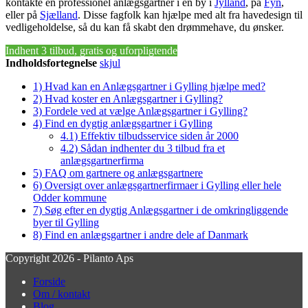
kontakte en professionel anlægsgartner i en by i
Jylland
, på
Fyn
,
eller på
Sjælland
. Disse fagfolk kan hjælpe med alt fra havedesign til
vedligeholdelse, så du kan få skabt den drømmehave, du ønsker.
Indhent 3 tilbud, gratis og uforpligtende
Indholdsfortegnelse
skjul
1)
Hvad kan en Anlægsgartner i Gylling hjælpe med?
2)
Hvad koster en Anlægsgartner i Gylling?
3)
Fordele ved at vælge Anlægsgartner i Gylling?
4)
Find en dygtig anlægsgartner i Gylling
4.1)
Effektiv tilbudsservice siden år 2000
4.2)
Sådan indhenter du 3 tilbud fra et
anlægsgartnerfirma
5)
FAQ om gartnere og anlægsgartnere
6)
Oversigt over anlægsgartnerfirmaer i Gylling eller hele
Odder kommune
7)
Søg efter en dygtig Anlægsgartner i de omkringliggende
byer til Gylling
8)
Find en anlægsgartner i andre dele af Danmark
Copyright 2026 - Pilanto Aps
Forside
Om / kontakt
Blog