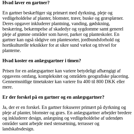
Hvad laver en gartner?
En gartner beskæftiger sig primært med dyrkning, pleje og
vedligeholdelse af planter, blomster, træer, buske og græsplæner.
Deres opgaver inkluderer plantning, vanding, gødskning,
beskæring, bekæmpelse af skadedyr og sygdomme samt generel
pleje af grønne områder som haver, parker og planteskoler. En
gartner kan også rådgive om plantesorter, jordbundsforhold og
hortikulturelle teknikker for at sikre sund vækst og trivsel for
planterne.
Hvad koster en anlægsgartner i timen?
Prisen for en anlægsgartner kan variere betydeligt afhængigt af
opgavens omfang, kompleksitet og områdets geografiske placering.
Gennemsnitlige timetakster kan variere fra 400 til 800 DKK eller
mere.
Er der forskel på en gartner og en anlægsgartner?
Ja, der er en forskel. En gartner fokuserer primært på dyrkning og
pleje af planter, blomster og græs. En anlægsgartner arbejder bredere
og inkluderer design, anlægning og vedligeholdelse af udendørs
områder samt arbejde med stensætning, terrasser og
landskabsdesign.