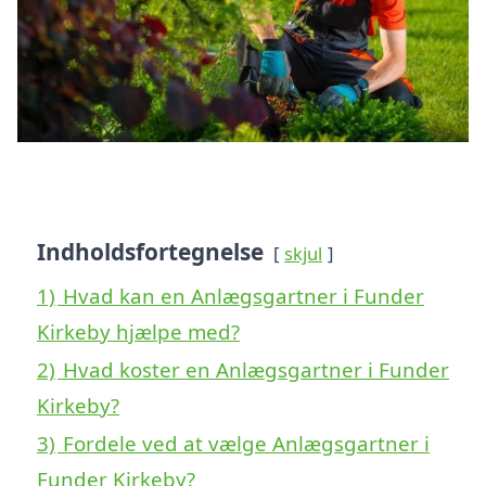
Indholdsfortegnelse
skjul
1)
Hvad kan en Anlægsgartner i Funder
Kirkeby hjælpe med?
2)
Hvad koster en Anlægsgartner i Funder
Kirkeby?
3)
Fordele ved at vælge Anlægsgartner i
Funder Kirkeby?