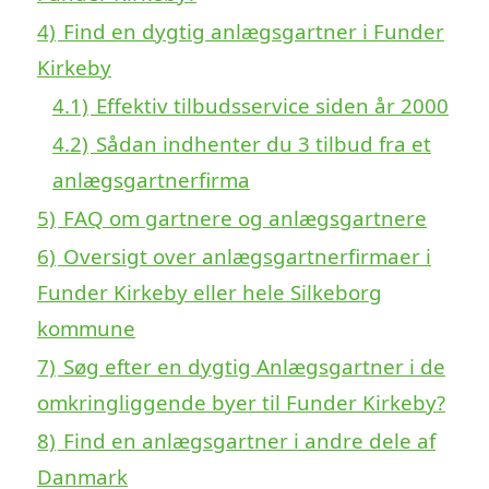
4)
Find en dygtig anlægsgartner i Funder
Kirkeby
4.1)
Effektiv tilbudsservice siden år 2000
4.2)
Sådan indhenter du 3 tilbud fra et
anlægsgartnerfirma
5)
FAQ om gartnere og anlægsgartnere
6)
Oversigt over anlægsgartnerfirmaer i
Funder Kirkeby eller hele Silkeborg
kommune
7)
Søg efter en dygtig Anlægsgartner i de
omkringliggende byer til Funder Kirkeby?
8)
Find en anlægsgartner i andre dele af
Danmark