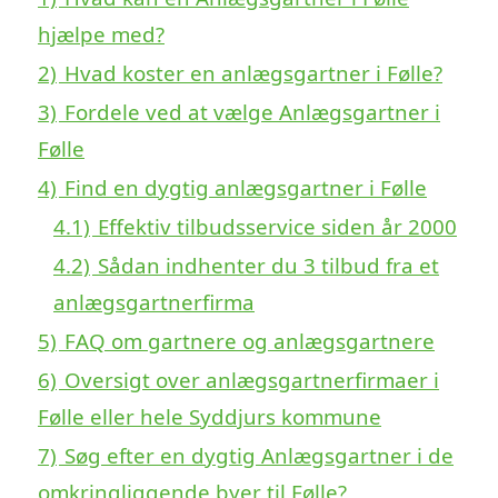
hjælpe med?
2)
Hvad koster en anlægsgartner i Følle?
3)
Fordele ved at vælge Anlægsgartner i
Følle
4)
Find en dygtig anlægsgartner i Følle
4.1)
Effektiv tilbudsservice siden år 2000
4.2)
Sådan indhenter du 3 tilbud fra et
anlægsgartnerfirma
5)
FAQ om gartnere og anlægsgartnere
6)
Oversigt over anlægsgartnerfirmaer i
Følle eller hele Syddjurs kommune
7)
Søg efter en dygtig Anlægsgartner i de
omkringliggende byer til Følle?