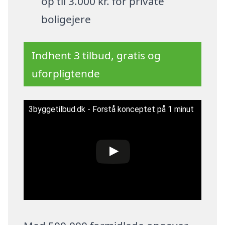
op til 3.000 kr. for private
boligejere
Indhent 3 tilbud, gratis og
uforpligtende
3byggetilbud.dk - Forstå konceptet på 1 minut