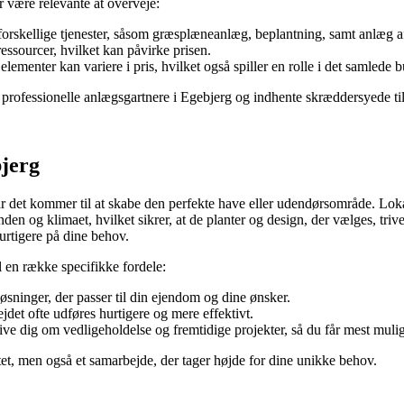
 være relevante at overveje:
orskellige tjenester, såsom græsplæneanlæg, beplantning, samt anlæg af 
ressourcer, hvilket kan påvirke prisen.
lementer kan variere i pris, hvilket også spiller en rolle i det samlede 
professionelle anlægsgartnere i Egebjerg og indhente skræddersyede tilb
bjerg
 det kommer til at skabe den perfekte have eller udendørsområde. Lokal
en og klimaet, hvilket sikrer, at de planter og design, der vælges, tri
hurtigere på dine behov.
 en række specifikke fordele:
ninger, der passer til din ejendom og dine ønsker.
et ofte udføres hurtigere og mere effektivt.
ve dig om vedligeholdelse og fremtidige projekter, så du får mest muligt
tet, men også et samarbejde, der tager højde for dine unikke behov.