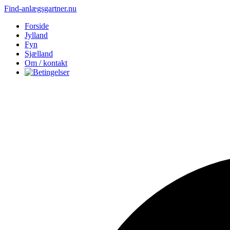
Find-anlægsgartner.nu
Forside
Jylland
Fyn
Sjælland
Om / kontakt