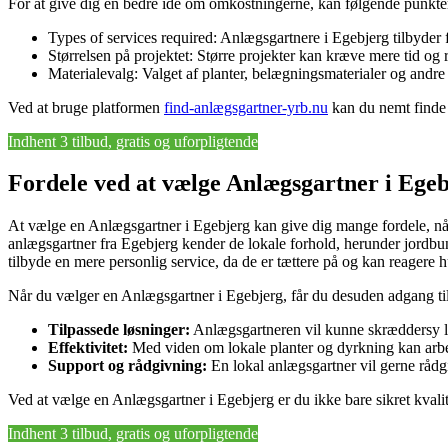
For at give dig en bedre idé om omkostningerne, kan følgende punkter
Types of services required: Anlægsgartnere i Egebjerg tilbyder f
Størrelsen på projektet: Større projekter kan kræve mere tid og 
Materialevalg: Valget af planter, belægningsmaterialer og andre e
Ved at bruge platformen
find-anlægsgartner-yrb.nu
kan du nemt finde 
Indhent 3 tilbud, gratis og uforpligtende
Fordele ved at vælge Anlægsgartner i Ege
At vælge en Anlægsgartner i Egebjerg kan give dig mange fordele, når
anlægsgartner fra Egebjerg kender de lokale forhold, herunder jordbund
tilbyde en mere personlig service, da de er tættere på og kan reagere 
Når du vælger en Anlægsgartner i Egebjerg, får du desuden adgang til
Tilpassede løsninger:
Anlægsgartneren vil kunne skræddersy løs
Effektivitet:
Med viden om lokale planter og dyrkning kan arbejd
Support og rådgivning:
En lokal anlægsgartner vil gerne rådgi
Ved at vælge en Anlægsgartner i Egebjerg er du ikke bare sikret kvali
Indhent 3 tilbud, gratis og uforpligtende