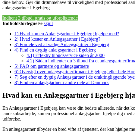
dine behov. Gør din drømmehave til virkelighed med professionel assis
anlægsgartner i Egebjerg.
Indhent 3 tilbud, gratis og uforpligtende
Indholdsfortegnelse
skjul
1)
Hvad kan en Anlægsgartner i Egebjerg hjælpe med?
2)
Hvad koster en Anlægsgartner i Egebjerg?
3)
Fordele ved at vælge Anlægsgartner i Egebjerg
4)
Find en dygtig anlægsgartner i Egebjerg
4.1)
Effektiv tilbudsservice siden år 2000
4.2)
Sådan indhenter du 3 tilbud fra et anlægsgartnerfirm
5)
FAQ om gartnere og anlægsgartnere
6)
Oversigt over anlægsgartnerfirmaer i Egebjerg eller hele 
7)
Søg efter en dygtig Anlægsgartner i de omkringliggende byer
8)
Find en anlægsgartner i andre dele af Danmark
Hvad kan en Anlægsgartner i Egebjerg hj
En Anlægsgartner i Egebjerg kan være din bedste allierede, når det ko
landskabsarbejde, kan en professionel anlægsgartner hjælpe dig med a
udførelse.
En anlægsgartner tilbyder en bred vifte af tjenester, der kan hjælpe m