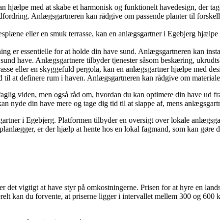
n hjælpe med at skabe et harmonisk og funktionelt havedesign, der tager
udfordring. Anlægsgartneren kan rådgive om passende planter til forskell
plæne eller en smuk terrasse, kan en anlægsgartner i Egebjerg hjælpe m
ng er essentielle for at holde din have sund. Anlægsgartneren kan inst
 sund have. Anlægsgartnere tilbyder tjenester såsom beskæring, ukrudt
sse eller en skyggefuld pergola, kan en anlægsgartner hjælpe med des
 til at definere rum i haven. Anlægsgartneren kan rådgive om materialer 
faglig viden, men også råd om, hvordan du kan optimere din have ud fra 
kan nyde din have mere og tage dig tid til at slappe af, mens anlægsgart
gartner i Egebjerg. Platformen tilbyder en oversigt over lokale anlægsgar
 planlægger, er der hjælp at hente hos en lokal fagmand, som kan gøre d
r det vigtigt at have styr på omkostningerne. Prisen for at hyre en land
elt kan du forvente, at priserne ligger i intervallet mellem 300 og 600 k