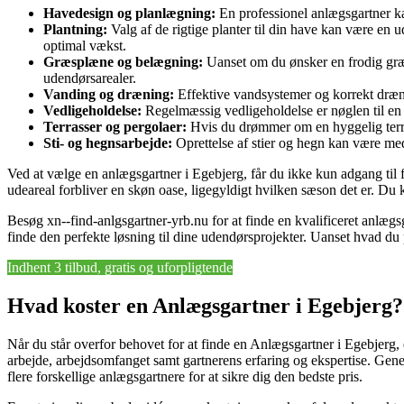
Havedesign og planlægning:
En professionel anlægsgartner ka
Plantning:
Valg af de rigtige planter til din have kan være en 
optimal vækst.
Græsplæne og belægning:
Uanset om du ønsker en frodig græs
udendørsarealer.
Vanding og dræning:
Effektive vandsystemer og korrekt dræni
Vedligeholdelse:
Regelmæssig vedligeholdelse er nøglen til en
Terrasser og pergolaer:
Hvis du drømmer om en hyggelig terra
Sti- og hegnsarbejde:
Oprettelse af stier og hegn kan være med
Ved at vælge en anlægsgartner i Egebjerg, får du ikke kun adgang til 
udeareal forbliver en skøn oase, ligegyldigt hvilken sæson det er. Du 
Besøg xn--find-anlgsgartner-yrb.nu for at finde en kvalificeret anlægs
finde den perfekte løsning til dine udendørsprojekter. Uanset hvad du
Indhent 3 tilbud, gratis og uforpligtende
Hvad koster en Anlægsgartner i Egebjerg?
Når du står overfor behovet for at finde en Anlægsgartner i Egebjerg, e
arbejde, arbejdsomfanget samt gartnerens erfaring og ekspertise. Gener
flere forskellige anlægsgartnere for at sikre dig den bedste pris.