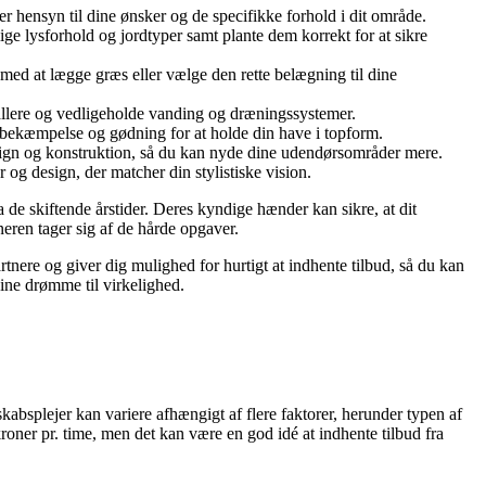
 hensyn til dine ønsker og de specifikke forhold i dit område.
ige lysforhold og jordtyper samt plante dem korrekt for at sikre
ed at lægge græs eller vælge den rette belægning til dine
allere og vedligeholde vanding og dræningssystemer.
sbekæmpelse og gødning for at holde din have i topform.
ign og konstruktion, så du kan nyde dine udendørsområder mere.
og design, der matcher din stylistiske vision.
de skiftende årstider. Deres kyndige hænder kan sikre, at dit
neren tager sig af de hårde opgaver.
tnere og giver dig mulighed for hurtigt at indhente tilbud, så du kan
ine drømme til virkelighed.
skabsplejer kan variere afhængigt af flere faktorer, herunder typen af
roner pr. time, men det kan være en god idé at indhente tilbud fra