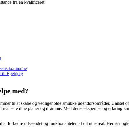
tance fra en kvalificeret
a
Horsens kommune
 til Egebjerg
ælpe med?
mmer til at skabe og vedligeholde smukke udendørsområder. Uanset om du 
t realisere dine planer og drømme. Med deres ekspertise og erfaring ka
ed at forbedre udseendet og funktionaliteten af dit udeareal. Her er nog