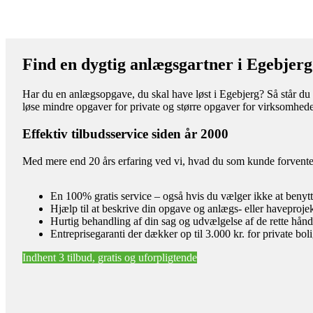
Find en dygtig anlægsgartner i Egebjerg
Har du en anlægsopgave, du skal have løst i Egebjerg? Så står du o
løse mindre opgaver for private og større opgaver for virksomhede
Effektiv tilbudsservice siden år 2000
Med mere end 20 års erfaring ved vi, hvad du som kunde forventer 
En 100% gratis service – også hvis du vælger ikke at benyt
Hjælp til at beskrive din opgave og anlægs- eller haveproje
Hurtig behandling af din sag og udvælgelse af de rette hån
Entreprisegaranti der dækker op til 3.000 kr. for private bol
Indhent 3 tilbud, gratis og uforpligtende