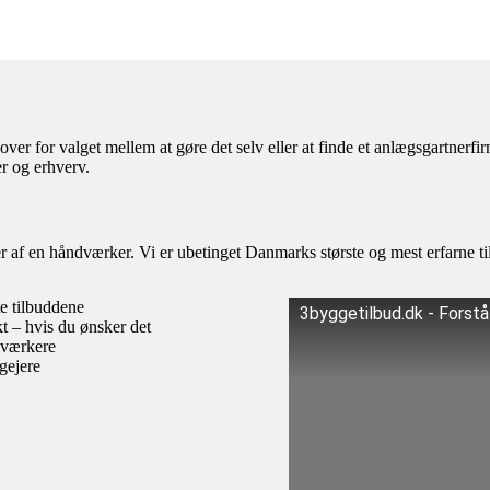
ver for valget mellem at gøre det selv eller at finde et anlægsgartnerf
r og erhverv.
af en håndværker. Vi er ubetinget Danmarks største og mest erfarne til
te tilbuddene
3byggetilbud.dk - Forst
kt – hvis du ønsker det
dværkere
igejere