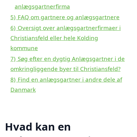
anlægsgartnerfirma
5)
FAQ om gartnere og anlægsgartnere
6)
Oversigt over anlægsgartnerfirmaer i
Christiansfeld eller hele Kolding
kommune
7)
Søg efter en dygtig Anlægsgartner i de
omkringliggende byer til Christiansfeld?
8)
Find en anlægsgartner i andre dele af
Danmark
Hvad kan en