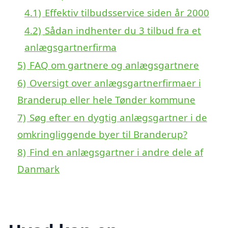
4.1)
Effektiv tilbudsservice siden år 2000
4.2)
Sådan indhenter du 3 tilbud fra et
anlægsgartnerfirma
5)
FAQ om gartnere og anlægsgartnere
6)
Oversigt over anlægsgartnerfirmaer i
Branderup eller hele Tønder kommune
7)
Søg efter en dygtig anlægsgartner i de
omkringliggende byer til Branderup?
8)
Find en anlægsgartner i andre dele af
Danmark