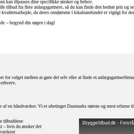
om kan tilpasses dine specifikke ønsker og behov.
 tilbud fra flere anlægsgartnere, så du kan finde den bedste pris og se
e kvalitetsarbejde, da deres omdømme i lokalsamfundet er vigtigt for de
inde – begynd din søgen i dag!
r for valget mellem at gøre det selv eller at finde et anlægsgartnerfir
 erhverv.
af en håndværker. Vi er ubetinget Danmarks største og mest erfarne til
te tilbuddene
3byggetilbud.dk - Forst
kt – hvis du ønsker det
dværkere