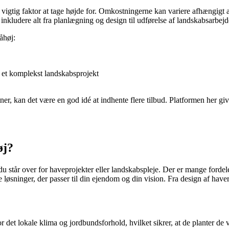
en vigtig faktor at tage højde for. Omkostningerne kan variere afhængi
 inkludere alt fra planlægning og design til udførelse af landskabsarbej
åhøj:
 et komplekst landskabsprojekt
er, kan det være en god idé at indhente flere tilbud. Platformen her give
øj?
du står over for haveprojekter eller landskabspleje. Der er mange forde
øsninger, der passer til din ejendom og din vision. Fra design af haver
det lokale klima og jordbundsforhold, hvilket sikrer, at de planter de væ