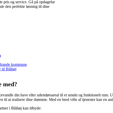
ste pris og service. Gå på opdagelse
nde den perfekte løsning til dine
a
st-Brande kommune
 til Blåhøj
pe med?
rvandle din have eller udendørsareal til et smukt og funktionelt rum. Ua
il at realisere dine drømme. Med en bred vifte af tjenester kan en anlæ
tner i Blåhøj kan tilbyde: