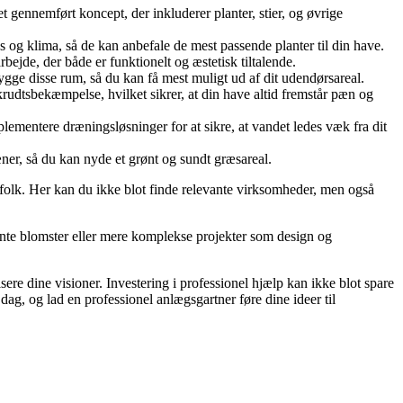
gennemført koncept, der inkluderer planter, stier, og øvrige
s og klima, så de kan anbefale de mest passende planter til din have.
ejde, der både er funktionelt og æstetisk tiltalende.
gge disse rum, så du kan få mest muligt ud af dit udendørsareal.
rudtsbekæmpelse, hvilket sikrer, at din have altid fremstår pæn og
mentere dræningsløsninger for at sikre, at vandet ledes væk fra dit
ner, så du kan nyde et grønt og sundt græsareal.
gfolk. Her kan du ikke blot finde relevante virksomheder, men også
ante blomster eller mere komplekse projekter som design og
isere dine visioner. Investering i professionel hjælp kan ikke blot spare
dag, og lad en professionel anlægsgartner føre dine ideer til