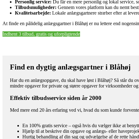
Personlig service:
Du får en mere personlig og lokal service, s
Tilbudsmuligheder:
Gennem vores platform kan du nemt bestille
Kvalitetsarbejde:
Lokale anlægsgartnere stræber efter at lever
At finde en pålidelig anlægsgartner i Blåhøj er nu lettere end nogens
Indhent 3 tilbud, gratis og uforpligtende
Find en dygtig anlægsgartner i Blåhøj
Har du en anlægsopgave, du skal have løst i Blåhøj? Så står du ove
mindre opgaver for private og større opgaver for virksomheder og
Effektiv tilbudsservice siden år 2000
Med mere end 20 års erfaring ved vi, hvad du som kunde forventer 
En 100% gratis service – også hvis du vælger ikke at benyt
Hjælp til at beskrive din opgave og anlægs- eller haveproje
Hurtig behandling af din sag og udvælgelse af de rette hån