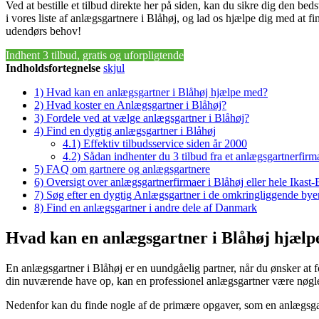
Ved at bestille et tilbud direkte her på siden, kan du sikre dig den bed
i vores liste af anlægsgartnere i Blåhøj, og lad os hjælpe dig med at fi
udendørs behov!
Indhent 3 tilbud, gratis og uforpligtende
Indholdsfortegnelse
skjul
1)
Hvad kan en anlægsgartner i Blåhøj hjælpe med?
2)
Hvad koster en Anlægsgartner i Blåhøj?
3)
Fordele ved at vælge anlægsgartner i Blåhøj?
4)
Find en dygtig anlægsgartner i Blåhøj
4.1)
Effektiv tilbudsservice siden år 2000
4.2)
Sådan indhenter du 3 tilbud fra et anlægsgartnerfirm
5)
FAQ om gartnere og anlægsgartnere
6)
Oversigt over anlægsgartnerfirmaer i Blåhøj eller hele Ika
7)
Søg efter en dygtig Anlægsgartner i de omkringliggende byer
8)
Find en anlægsgartner i andre dele af Danmark
Hvad kan en anlægsgartner i Blåhøj hjæl
En anlægsgartner i Blåhøj er en uundgåelig partner, når du ønsker at fo
din nuværende have op, kan en professionel anlægsgartner være nøglen t
Nedenfor kan du finde nogle af de primære opgaver, som en anlægsgar