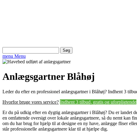
Søg
efter:
menu
Menu
Anlægsgartner Blåhøj
Leder du efter en professionel anlægsgartner i Blåhøj? Indhent 3 tilbu
Hvorfor bruge vores service?
Indhent 3 tilbud, gratis og uforpligtende
Er du på udkig efter en dygtig anlægsgartner i Blåhøj? Du er landet det
en omfattende oversigt over lokale anlægsgartnere, så du nemt kan finde
om du har brug for hjælp til at designe en ny have, anlægge fliser ell
står professionelle anlægsgartnere klar til at hjælpe dig.