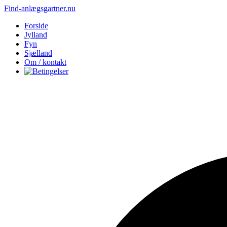
Find-anlægsgartner.nu
Forside
Jylland
Fyn
Sjælland
Om / kontakt