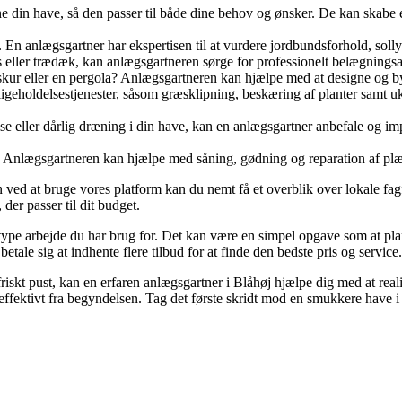
din have, så den passer til både dine behov og ønsker. De kan skabe et 
 En anlægsgartner har ekspertisen til at vurdere jordbundsforhold, solly
 eller trædæk, kan anlægsgartneren sørge for professionelt belægningsarb
 skur eller en pergola? Anlægsgartneren kan hjælpe med at designe og by
geholdelsestjenester, såsom græsklipning, beskæring af planter samt uk
ller dårlig dræning i din have, kan en anlægsgartner anbefale og imple
e. Anlægsgartneren kan hjælpe med såning, gødning og reparation af plæ
 ved at bruge vores platform kan du nemt få et overblik over lokale fa
der passer til dit budget.
n type arbejde du har brug for. Det kan være en simpel opgave som at pl
betale sig at indhente flere tilbud for at finde den bedste pris og service.
friskt pust, kan en erfaren anlægsgartner i Blåhøj hjælpe dig med at real
g effektivt fra begyndelsen. Tag det første skridt mod en smukkere have i 