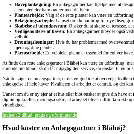
Haveplanlægning:
En anlægsgartner kan hjælpe med at designe 
elementer, der harmonerer med dit hjem.
Plantearbejde:
Valg af de rette planter kan være en udfordring.
Belægningsarbejde:
Uanset om du har brug for nye fliser, grus
Skabelse af udendørsrum:
Ønsker du at skabe en terrasse, et
Vedligeholdelse af haven:
En anlægsgartner tilbyder også vedli
velholdt.
Dræningsløsninger:
Hvis du har problemer med oversvømmelse e
hjem og dine planter.
Plænearbejde:
En velplejet plæne er essentiel for enhver hav
At finde den rette anlægsgartner i Blåhøj kan være en udfordring, men
anmode om tilbud, så du får nøjagtig den service, du ønsker til en pris, 
Når du søger en anlægsgartner, er det en god idé at overveje, hvilke
anlæggelse af hele haver. Kvaliteten af arbejdet er centralt, og det kan 
Uanset om du er ny ejer af et hus eller blot ønsker at give din have et 
dig tid og kræfter, men også sikre, at arbejdet bliver udført korrekt o
virkelighed.
Indhent 3 tilbud, gratis og uforpligtende
Hvad koster en Anlægsgartner i Blåhøj?