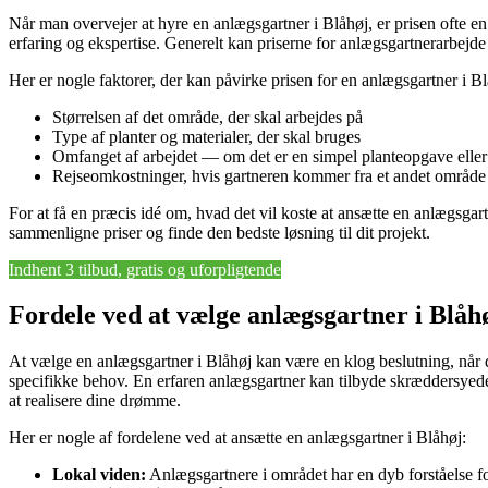
Når man overvejer at hyre en anlægsgartner i Blåhøj, er prisen ofte 
erfaring og ekspertise. Generelt kan priserne for anlægsgartnerarbejde
Her er nogle faktorer, der kan påvirke prisen for en anlægsgartner i Bl
Størrelsen af det område, der skal arbejdes på
Type af planter og materialer, der skal bruges
Omfanget af arbejdet — om det er en simpel planteopgave eller
Rejseomkostninger, hvis gartneren kommer fra et andet område
For at få en præcis idé om, hvad det vil koste at ansætte en anlægsgartn
sammenligne priser og finde den bedste løsning til dit projekt.
Indhent 3 tilbud, gratis og uforpligtende
Fordele ved at vælge anlægsgartner i Blåh
At vælge en anlægsgartner i Blåhøj kan være en klog beslutning, når 
specifikke behov. En erfaren anlægsgartner kan tilbyde skræddersyede l
at realisere dine drømme.
Her er nogle af fordelene ved at ansætte en anlægsgartner i Blåhøj:
Lokal viden:
Anlægsgartnere i området har en dyb forståelse for 