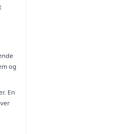
t
rende
jem og
r. En
iver