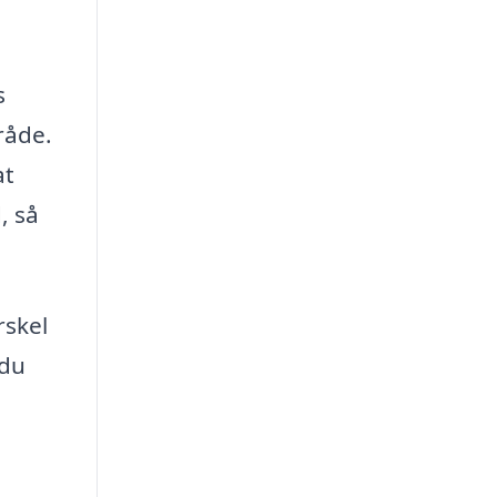
s
råde.
at
, så
rskel
 du