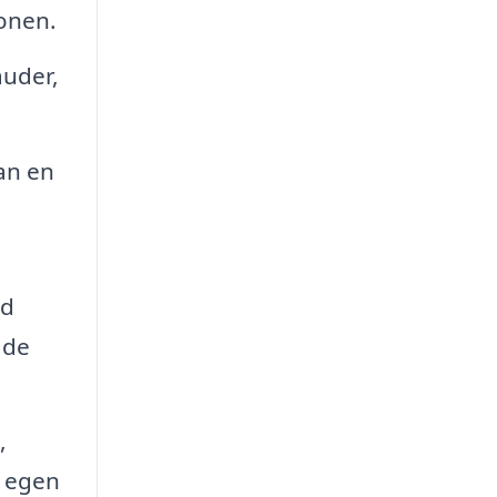
onen.
auder,
an en
ed
åde
,
n egen