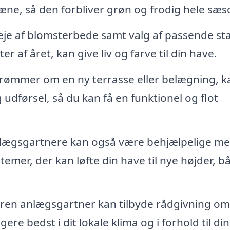
æne, så den forbliver grøn og frodig hele sæs
je af blomsterbede samt valg af passende st
r af året, kan give liv og farve til din have.
rømmer om en ny terrasse eller belægning, k
dførsel, så du kan få en funktionel og flot
ægsgartnere kan også være behjælpelige m
temer, der kan løfte din have til nye højder, b
ren anlægsgartner kan tilbyde rådgivning om
gere bedst i dit lokale klima og i forhold til di