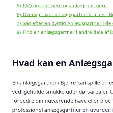
5)
FAQ om gartnere og anlægsgartnere
6)
Oversigt over anlægsgartnerfirmaer i B
7)
Søg efter en dygtig Anlægsgartner i de 
8)
Find en anlægsgartner i andre dele af
Hvad kan en Anlægsgar
En anlægsgartner i Bjerre kan spille en e
vedligeholde smukke udendørsarealer. U
forbedre din nuværende have eller blot 
professionel anlægsgartner en uvurderl