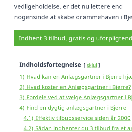
vedligeholdelse, er det nu lettere end
nogensinde at skabe drømmehaven i Bje
Indhent 3 tilbud, gratis og uforpligten
Indholdsfortegnelse
skjul
1)
Hvad kan en Anlægsgartner i Bjerre hj
2)
Hvad koster en Anlægsgartner i Bjerre?
3)
Fordele ved at vælge Anlægsgartner i B
4)
Find en dygtig anlægsgartner i Bjerre
4.1)
Effektiv tilbudsservice siden år 2000
4.2)
Sådan indhenter du 3 tilbud fra et 