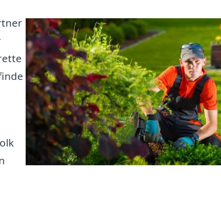
rtner
r
rette
finde
olk
n