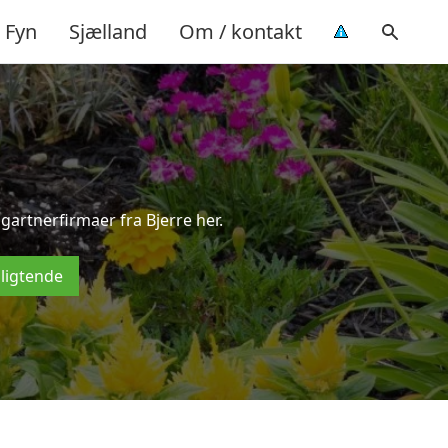
Fyn
Sjælland
Om / kontakt
gartnerfirmaer fra Bjerre her.
pligtende