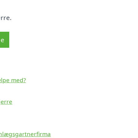
rre.
de
ælpe med?
jerre
anlægsgartnerfirma