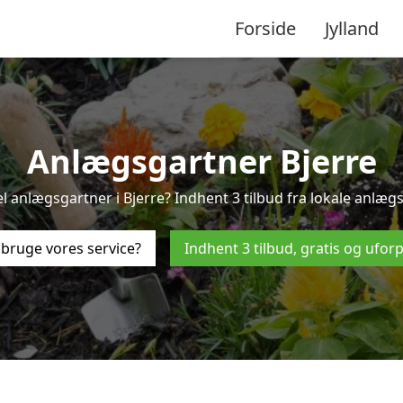
Forside
Jylland
Anlægsgartner Bjerre
l anlægsgartner i Bjerre? Indhent 3 tilbud fra lokale anlægs
bruge vores service?
Indhent 3 tilbud, gratis og ufor