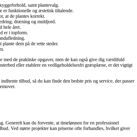
kyggeforhold, samt plantevalg.
r funktionelle og æstetisk tiltalende.
, at de plantes korrekt.
bedring, dræning og muldjord.
 hele året.
d er i topform.
andafledning.
plante dem på de rette steder.
om.
ælpe med de praktiske opgaver, men de kan også give dig værdifuld
terbed eller etablere en vedligeholdelsesfri græsplæne, er det vigtigt
indhente tilbud, så du kan finde den bedste pris og service, der passer
remover.
g. Generelt kan du forvente, at timelønnen for en professionel
bud. Ved større projekter kan priserne ofte forhandles, hvilket giver