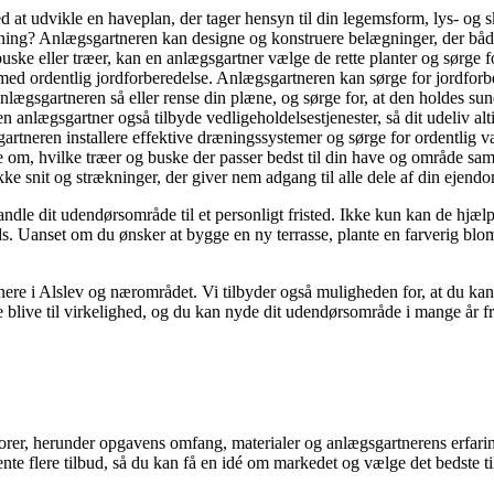
at udvikle en haveplan, der tager hensyn til din legemsform, lys- og s
ning? Anlægsgartneren kan designe og konstruere belægninger, der både e
ske eller træer, kan en anlægsgartner vælge de rette planter og sørge for
t med ordentlig jordforberedelse. Anlægsgartneren kan sørge for jordfor
sgartneren så eller rense din plæne, og sørge for, at den holdes sund
anlægsgartner også tilbyde vedligeholdelsestjenester, så dit udeliv alti
tneren installere effektive dræningssystemer og sørge for ordentlig v
om, hvilke træer og buske der passer bedst til din have og område samt 
 snit og strækninger, der giver nem adgang til alle dele af din ejend
vandle dit udendørsområde til et personligt fristed. Ikke kun kan de hj
ds. Uanset om du ønsker at bygge en ny terrasse, plante en farverig bloms
nere i Alslev og nærområdet. Vi tilbyder også muligheden for, at du kan 
e blive til virkelighed, og du kan nyde dit udendørsområde i mange år f
ktorer, herunder opgavens omfang, materialer og anlægsgartnerens erfarin
te flere tilbud, så du kan få en idé om markedet og vælge det bedste til