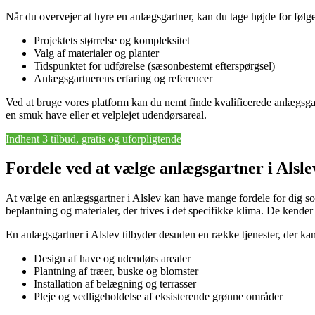
Når du overvejer at hyre en anlægsgartner, kan du tage højde for følg
Projektets størrelse og kompleksitet
Valg af materialer og planter
Tidspunktet for udførelse (sæsonbestemt efterspørgsel)
Anlægsgartnerens erfaring og referencer
Ved at bruge vores platform kan du nemt finde kvalificerede anlægsgar
en smuk have eller et velplejet udendørsareal.
Indhent 3 tilbud, gratis og uforpligtende
Fordele ved at vælge anlægsgartner i Alsle
At vælge en anlægsgartner i Alslev kan have mange fordele for dig som b
beplantning og materialer, der trives i det specifikke klima. De kende
En anlægsgartner i Alslev tilbyder desuden en række tjenester, der ka
Design af have og udendørs arealer
Plantning af træer, buske og blomster
Installation af belægning og terrasser
Pleje og vedligeholdelse af eksisterende grønne områder