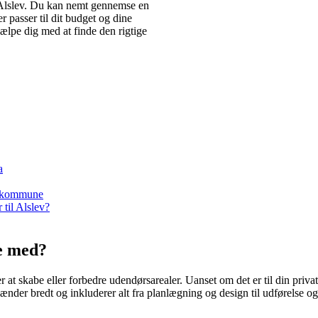
i Alslev. Du kan nemt gennemse en
er passer til dit budget og dine
jælpe dig med at finde den rigtige
a
de kommune
til Alslev?
e med?
 at skabe eller forbedre udendørsarealer. Uanset om det er til din priva
ænder bredt og inkluderer alt fra planlægning og design til udførelse o