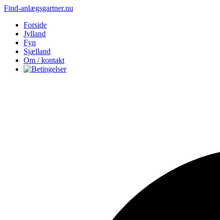
Find-anlægsgartner.nu
Forside
Jylland
Fyn
Sjælland
Om / kontakt