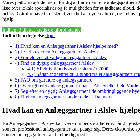
Vores platform gør det nemt for dig at finde den rette anlægsgartner 
liste over lokale specialister og få muligheden for at indhente tilbud, d
behov. Gør din have til et sted, hvor du kan nyde naturen, og lad os h
hjælp.
Indhent 3 tilbud, gratis og uforpligtende
Indholdsfortegnelse
skjul
1)
Hvad kan en Anlægsgartner i Alslev hjælpe med?
2)
Hvad koster en Anlægsgartner i Alslev?
3)
Fordele ved at vælge anlægsgartner i Alslev
4)
Find en dygtig anlægsgartner i Alslev
4.1)
Effektiv tilbudsservice siden år 2000
4.2)
Sådan indhenter du 3 tilbud fra et anlægsgartnerfirm
5)
FAQ om gartnere og anlægsgartnere
6)
Oversigt over anlægsgartnerfirmaer i Alslev eller hele Var
7)
Søg efter en dygtig Anlægsgartner i de omkringliggende byer 
8)
Find en anlægsgartner i andre dele af Danmark
Hvad kan en Anlægsgartner i Alslev hjælp
En Anlægsgartner i Alslev kan være din bedste allierede, når du ønsker
som en professionel anlægsgartner kan påtage sig. Deres ekspertise sp
som en anlægsgartner kan hjælpe dig med: