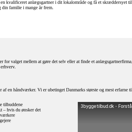
n kvalificeret anlægsgartner i dit lokalområde og få et skræddersyet t
 din familie i mange år frem.
r for valget mellem at gøre det selv eller at finde et anlægsgartnerfirm
 erhverv.
af en håndværker. Vi er ubetinget Danmarks største og mest erfarne til
te tilbuddene
3byggetilbud.dk - Forst
kt – hvis du ønsker det
dværkere
igejere