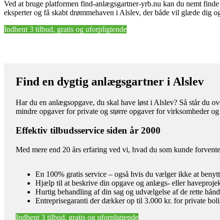
Ved at bruge platformen find-anlægsgartner-yrb.nu kan du nemt finde e
eksperter og få skabt drømmehaven i Alslev, der både vil glæde dig og
Indhent 3 tilbud, gratis og uforpligtende
Find en dygtig anlægsgartner i Alslev
Har du en anlægsopgave, du skal have løst i Alslev? Så står du ove
mindre opgaver for private og større opgaver for virksomheder og
Effektiv tilbudsservice siden år 2000
Med mere end 20 års erfaring ved vi, hvad du som kunde forventer 
En 100% gratis service – også hvis du vælger ikke at benyt
Hjælp til at beskrive din opgave og anlægs- eller haveproje
Hurtig behandling af din sag og udvælgelse af de rette hån
Entreprisegaranti der dækker op til 3.000 kr. for private bol
Indhent 3 tilbud, gratis og uforpligtende