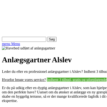
Søg
efter:
menu
Menu
Anlægsgartner Alslev
Leder du efter en professionel anlægsgartner i Alslev? Indhent 3 tilbud
Hvorfor bruge vores service?
Indhent 3 tilbud, gratis og uforpligtende
Er du på udkig efter en dygtig anlægsgartner i Alslev, som kan hjælp
om den perfekte have? Uanset om du ønsker at anlægge en ny græsplæn
skabe en hyggelig terrasse, så er der mange kvalificerede fagfolk i dit
ekspertise.