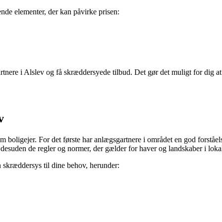
ende elementer, der kan påvirke prisen:
tnere i Alslev og få skræddersyede tilbud. Det gør det muligt for dig a
v
oligejer. For det første har anlægsgartnere i området en god forståelse 
r desuden de regler og normer, der gælder for haver og landskaber i lok
n skræddersys til dine behov, herunder: