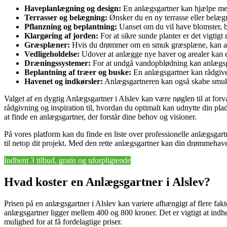
Haveplanlægning og design:
En anlægsgartner kan hjælpe med 
Terrasser og belægning:
Ønsker du en ny terrasse eller belæg
Pflanzning og beplantning:
Uanset om du vil have blomster, bu
Klargøring af jorden:
For at sikre sunde planter er det vigtig
Græsplæner:
Hvis du drømmer om en smuk græsplæne, kan anlæg
Vedligeholdelse:
Udover at anlægge nye haver og arealer kan en 
Dræningssystemer:
For at undgå vandopblødning kan anlægsgar
Beplantning af træer og buske:
En anlægsgartner kan rådgive 
Havenet og indkørsler:
Anlægsgartneren kan også skabe smukke
Valget af en dygtig Anlægsgartner i Alslev kan være nøglen til at for
rådgivning og inspiration til, hvordan du optimalt kan udnytte din pla
at finde en anlægsgartner, der forstår dine behov og visioner.
På vores platform kan du finde en liste over professionelle anlægsgart
til netop dit projekt. Med den rette anlægsgartner kan din drømmehav
Indhent 3 tilbud, gratis og uforpligtende
Hvad koster en Anlægsgartner i Alslev?
Prisen på en anlægsgartner i Alslev kan variere afhængigt af flere fa
anlægsgartner ligger mellem 400 og 800 kroner. Det er vigtigt at indhen
mulighed for at få fordelagtige priser.