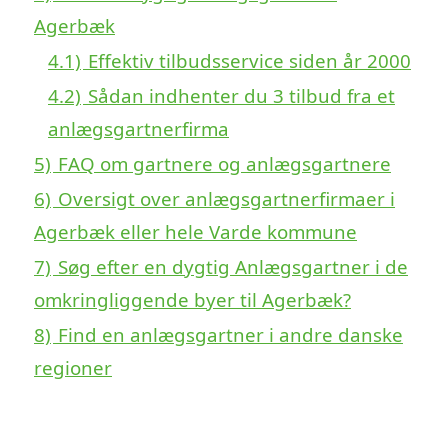
Agerbæk
4.1)
Effektiv tilbudsservice siden år 2000
4.2)
Sådan indhenter du 3 tilbud fra et
anlægsgartnerfirma
5)
FAQ om gartnere og anlægsgartnere
6)
Oversigt over anlægsgartnerfirmaer i
Agerbæk eller hele Varde kommune
7)
Søg efter en dygtig Anlægsgartner i de
omkringliggende byer til Agerbæk?
8)
Find en anlægsgartner i andre danske
regioner