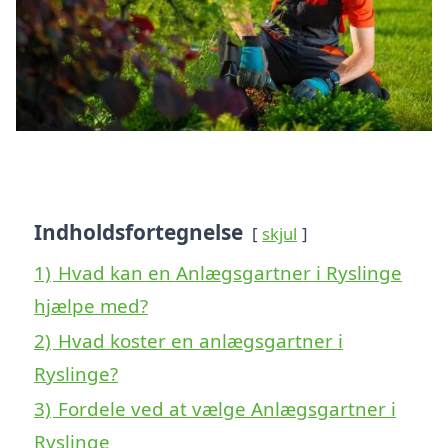
Indholdsfortegnelse
skjul
1)
Hvad kan en Anlægsgartner i Ryslinge
hjælpe med?
2)
Hvad koster en anlægsgartner i
Ryslinge?
3)
Fordele ved at vælge Anlægsgartner i
Ryslinge