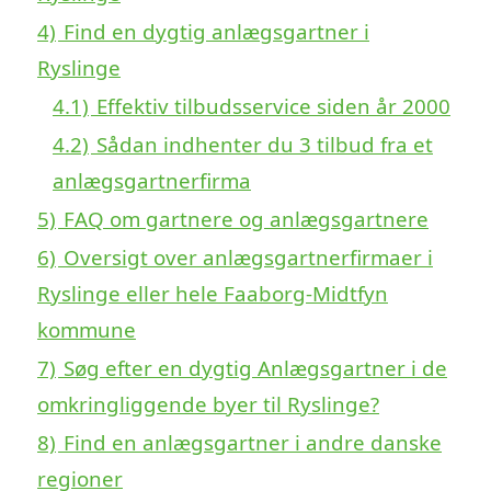
4)
Find en dygtig anlægsgartner i
Ryslinge
4.1)
Effektiv tilbudsservice siden år 2000
4.2)
Sådan indhenter du 3 tilbud fra et
anlægsgartnerfirma
5)
FAQ om gartnere og anlægsgartnere
6)
Oversigt over anlægsgartnerfirmaer i
Ryslinge eller hele Faaborg-Midtfyn
kommune
7)
Søg efter en dygtig Anlægsgartner i de
omkringliggende byer til Ryslinge?
8)
Find en anlægsgartner i andre danske
regioner