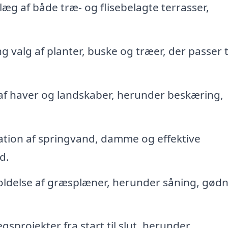
æg af både træ- og flisebelagte terrasser,
 valg af planter, buske og træer, der passer ti
af haver og landskaber, herunder beskæring,
lation af springvand, damme og effektive
d.
ldelse af græsplæner, herunder såning, gød
gsprojekter fra start til slut, herunder