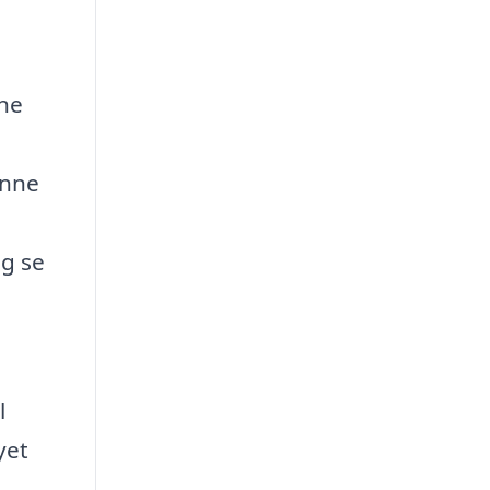
ine
enne
g
og se
l
yet