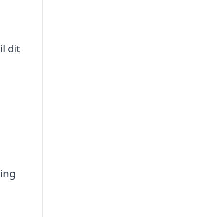
l dit
ning