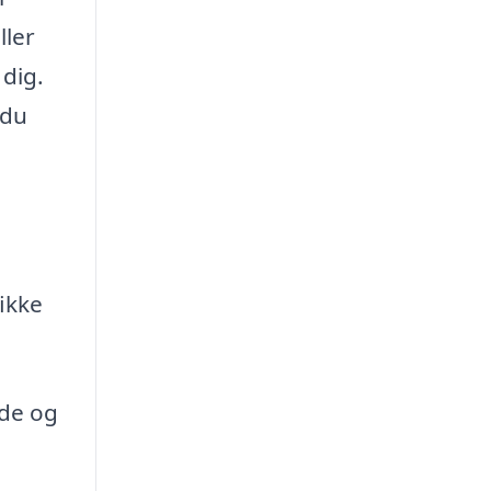
ller
 dig.
 du
fikke
de og