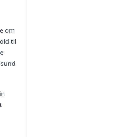
ge om
ld til
ne
r sund
in
t