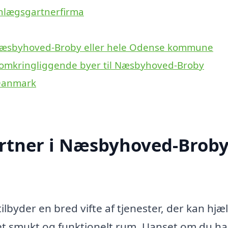
anlægsgartnerfirma
 Næsbyhoved-Broby eller hele Odense kommune
e omkringliggende byer til Næsbyhoved-Broby
 Danmark
rtner i Næsbyhoved-Brob
byder en bred vifte af tjenester, der kan hjæ
 et smukt og funktionelt rum. Uanset om du ha