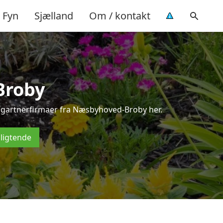
Fyn
Sjælland
Om / kontakt
Broby
gsgartnerfirmaer fra Næsbyhoved-Broby her.
pligtende