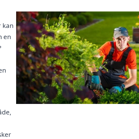
r kan
m en
?
en
åde,
sker