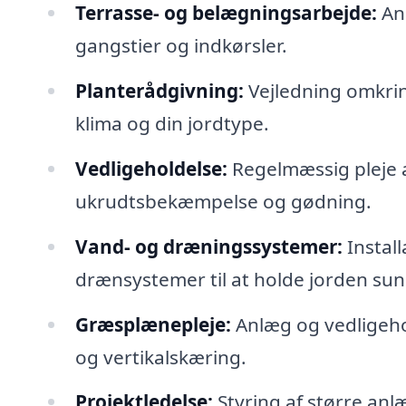
Terrasse- og belægningsarbejde:
Anl
gangstier og indkørsler.
Planterådgivning:
Vejledning omkring
klima og din jordtype.
Vedligeholdelse:
Regelmæssig pleje 
ukrudtsbekæmpelse og gødning.
Vand- og dræningssystemer:
Instal
drænsystemer til at holde jorden sun
Græsplænepleje:
Anlæg og vedligeho
og vertikalskæring.
Projektledelse:
Styring af større anlæ