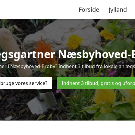
Forside
Jylland
gsgartner Næsbyhoved-
ner i Næsbyhoved-Broby? Indhent 3 tilbud fra lokale anlæ
bruge vores service?
Indhent 3 tilbud, gratis og ufor