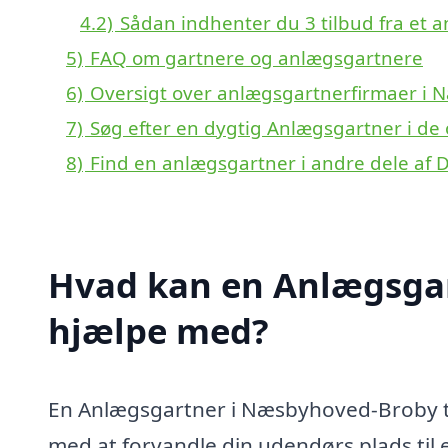
4.2)
Sådan indhenter du 3 tilbud fra et 
5)
FAQ om gartnere og anlægsgartnere
6)
Oversigt over anlægsgartnerfirmaer i
7)
Søg efter en dygtig Anlægsgartner i d
8)
Find en anlægsgartner i andre dele af
Hvad kan en Anlægsga
hjælpe med?
En Anlægsgartner i Næsbyhoved-Broby til
med at forvandle din udendørs plads til