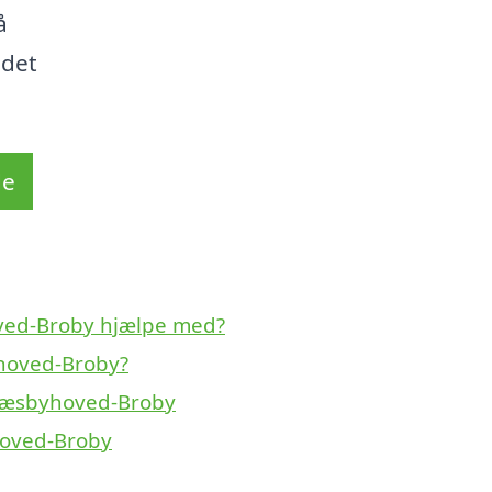
å
 det
de
ved-Broby hjælpe med?
hoved-Broby?
 Næsbyhoved-Broby
hoved-Broby