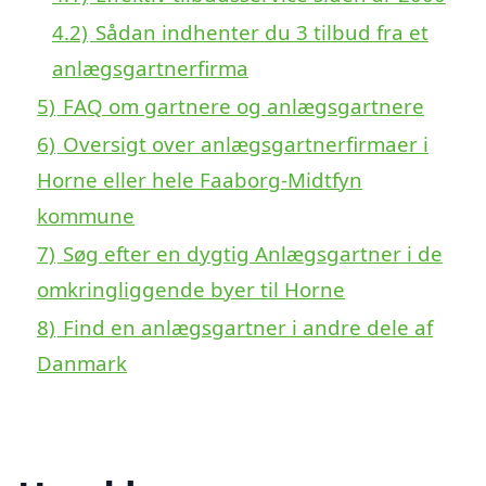
4.2)
Sådan indhenter du 3 tilbud fra et
anlægsgartnerfirma
5)
FAQ om gartnere og anlægsgartnere
6)
Oversigt over anlægsgartnerfirmaer i
Horne eller hele Faaborg-Midtfyn
kommune
7)
Søg efter en dygtig Anlægsgartner i de
omkringliggende byer til Horne
8)
Find en anlægsgartner i andre dele af
Danmark